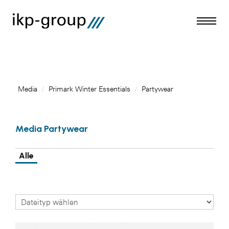
Media
/
Primark Winter Essentials
/
Partywear
Meldungen
Media Partywear
Media
ACO
Alle
Amazon Web Services
Artweger
Blaguss
Bundesverband Sonnenschutztechnik