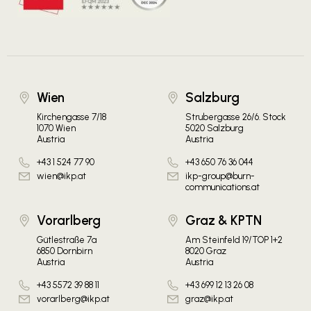
Wien
Salzburg
Kirchengasse 7/18
Strubergasse 26/6. Stock
1070 Wien
5020 Salzburg
Austria
Austria
+43 1 524 77 90
+43 650 76 36 044
wien@ikp.at
ikp-group@burn-
communications.at
Vorarlberg
Graz & KPTN
Gütlestraße 7a
Am Steinfeld 19/TOP 1+2
6850 Dornbirn
8020 Graz
Austria
Austria
+43 5572 39 88 11
+43 699 12 13 26 08
vorarlberg@ikp.at
graz@ikp.at