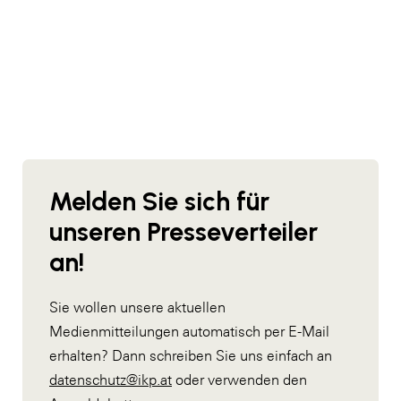
Thermolite
Winter Coats
Performance Collection
The Primark Scene
Primark presents By Coleen
Primark presents Summer Styles
Primark Spring Chic & THE EDIT
Primark adaptive Bademode
Melden Sie sich für
Primark THE EDIT
unseren Presseverteiler
THE EDIT Summer
an!
Primark Swim & Travel Collection
Primark Sommerkollektion 2026
Sie wollen unsere aktuellen
Primark Festival
Medienmitteilungen automatisch per E-Mail
Primark By Coleen
erhalten? Dann schreiben Sie uns einfach an
datenschutz@ikp.at
Primark Get The Look
oder verwenden den