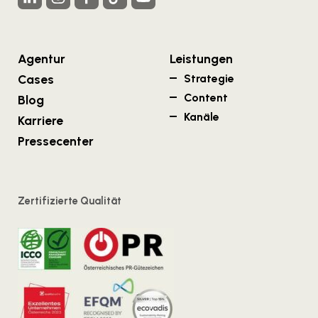
WKS Fachgruppe Finanzdienstleister
WK UBIT
PHH Rechtsanwält:innen
Agentur
Leistungen
Cases
Strategie
Content
Blog
Kanäle
Karriere
Pressecenter
Zertifizierte Qualität