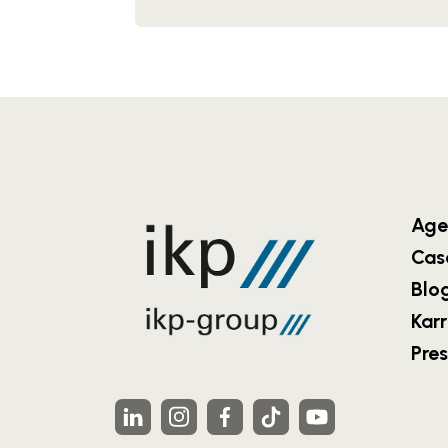
Age
Cas
Blo
Karr
Pre