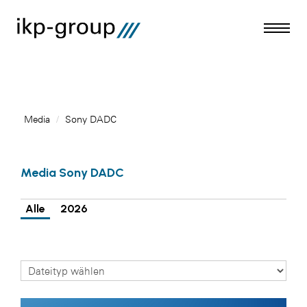
Media
/
Sony DADC
Meldungen
Media Sony DADC
Media
ACO
Alle
2026
Amazon Web Services
Artweger
Blaguss
Bundesverband Sonnenschutztechnik