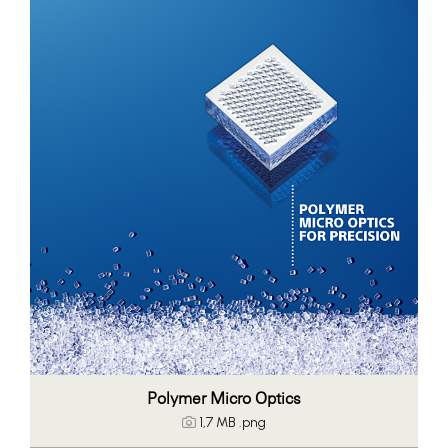
Bühl Center
Cineplexx
Colmobil Austria
Darbo
Essity (SCA)
EY
FVEK
Gardena
Gas Connect Austria
GBV - Verband gemeinnütziger
Bauvereinigungen
Polymer Micro Optics
Getzner
1,7 MB
.png
ikp Salzburg