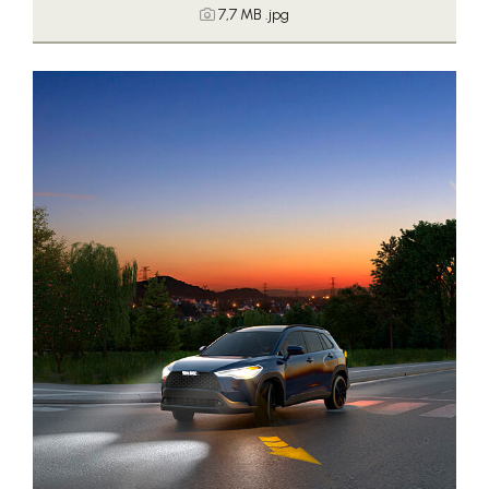
7,7 MB
.jpg
Somfy
Sony DADC
SPIEGLTEC
STIHL Tirol
Trend Micro
VALETTA
WKS Fachgruppe Fahrzeughandel und
Fahrzeugtechnik
WKS Fachgruppe Finanzdienstleister
WK UBIT
PHH Rechtsanwält:innen