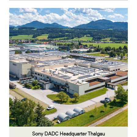
ikp Wien
Janssen
LAT Nitrogen
Libro
McArthurGlen
MTH Retail Group
PAGRO
Primark
Salesforce
sebamed
SeneCura
SERVICE&MORE
Sony DADC Headquarter Thalgau