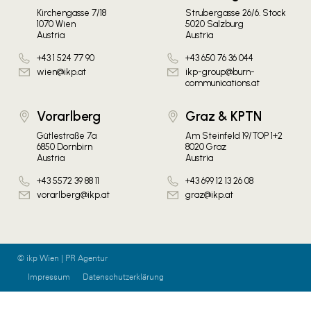
Kirchengasse 7/18
Strubergasse 26/6. Stock
1070 Wien
5020 Salzburg
Austria
Austria
+43 1 524 77 90
+43 650 76 36 044
wien@ikp.at
ikp-group@burn-
communications.at
Vorarlberg
Graz & KPTN
Gütlestraße 7a
Am Steinfeld 19/TOP 1+2
6850 Dornbirn
8020 Graz
Austria
Austria
+43 5572 39 88 11
+43 699 12 13 26 08
vorarlberg@ikp.at
graz@ikp.at
© ikp Wien | PR Agentur
Impressum
Datenschutzerklärung