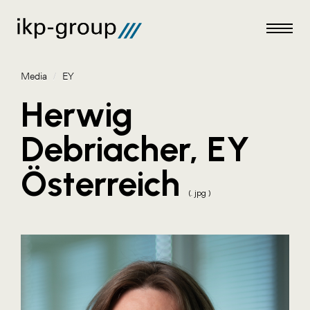
Media
/
EY
Herwig
Debriacher, EY
Meldungen
Österreich
Media
(. jpg )
ACO
Amazon Web Services
Artweger
Blaguss
Bundesverband Sonnenschutztechnik