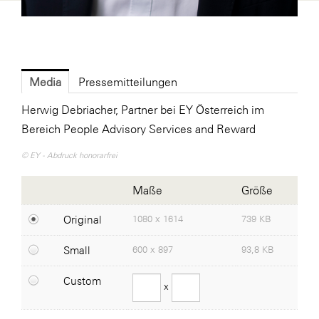
ikp Wien
Janssen
LAT Nitrogen
Media
Pressemitteilungen
Libro
Herwig Debriacher, Partner bei EY Österreich im
McArthurGlen
Bereich People Advisory Services and Reward
MTH Retail Group
© EY - Abdruck honorarfrei
PAGRO
Maße
Größe
Primark
Original
1080 x 1614
739 KB
Salesforce
Small
600 x 897
93,8 KB
sebamed
SeneCura
Custom
x
SERVICE&MORE