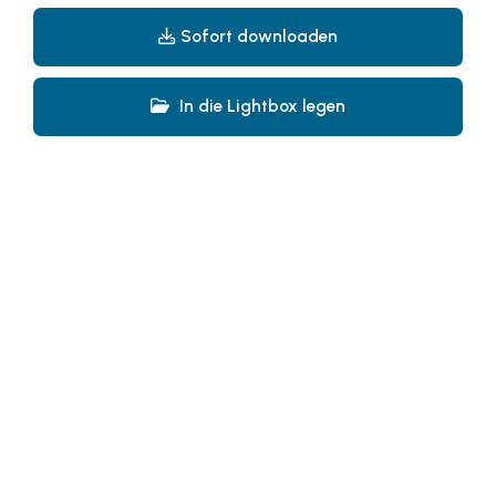
Somfy
Sofort downloaden
Sony DADC
SPIEGLTEC
In die Lightbox legen
STIHL Tirol
Trend Micro
VALETTA
WKS Fachgruppe Fahrzeughandel und
Fahrzeugtechnik
WKS Fachgruppe Finanzdienstleister
WK UBIT
PHH Rechtsanwält:innen