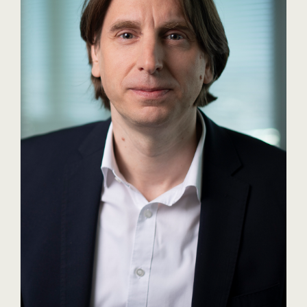
Bühl Center
Cineplexx
Colmobil Austria
Darbo
Essity (SCA)
EY
FVEK
Gardena
Gas Connect Austria
GBV - Verband gemeinnütziger
Bauvereinigungen
Getzner
ikp Salzburg