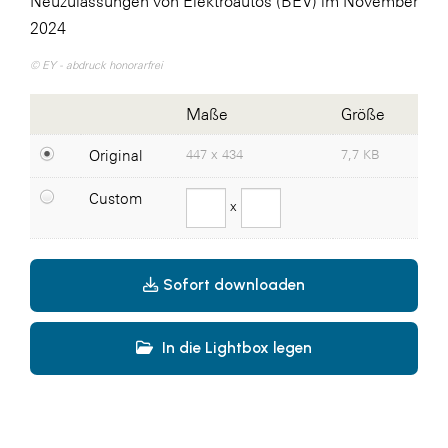
Neuzulassungen von Elektroautos (BEV) im November
2024
ikp Wien
© EY - abdruck honorarfrei
Janssen
LAT Nitrogen
Maße
Größe
Libro
Original
447 x 434
7,7 KB
McArthurGlen
Custom
x
MTH Retail Group
PAGRO
Sofort downloaden
Primark
Salesforce
In die Lightbox legen
sebamed
SeneCura
SERVICE&MORE