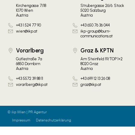
Kirchengasse 7/18
Strubergasse 26/6. Stock
1070 Wien
5020 Salzburg
Austria
Austria
+43 1 524 77 90
+43 650 76 36 044
wien@ikp.at
ikp-group@burn-
communications.at
Vorarlberg
Graz & KPTN
Gütlestraße 7a
Am Steinfeld 19/TOP 1+2
6850 Dornbirn
8020 Graz
Austria
Austria
+43 5572 39 88 11
+43 699 12 13 26 08
vorarlberg@ikp.at
graz@ikp.at
© ikp Wien | PR Agentur
Impressum
Datenschutzerklärung