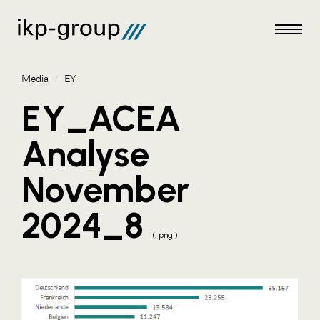
Media
/
EY
EY_ACEA
Analyse
Meldungen
November
Media
2024_8
ACO
(. png )
Amazon Web Services
Artweger
Blaguss
Bundesverband Sonnenschutztechnik