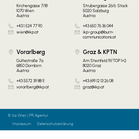
Kirchengasse 7/18
Strubergasse 26/6. Stock
1070 Wien
5020 Salzburg
Austria
Austria
+43 1 524 77 90
+43 650 76 36 044
wien@ikp.at
ikp-group@burn-
communications.at
Vorarlberg
Graz & KPTN
Gütlestraße 7a
Am Steinfeld 19/TOP 1+2
6850 Dornbirn
8020 Graz
Austria
Austria
+43 5572 39 88 11
+43 699 12 13 26 08
vorarlberg@ikp.at
graz@ikp.at
© ikp Wien | PR Agentur
Impressum
Datenschutzerklärung