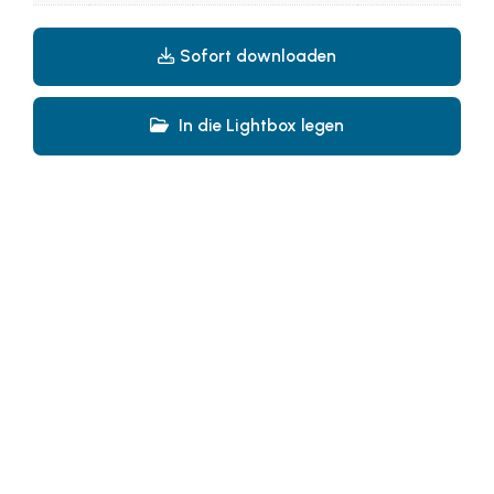
ikp Wien
Sofort downloaden
Janssen
LAT Nitrogen
In die Lightbox legen
Libro
McArthurGlen
MTH Retail Group
PAGRO
Primark
Salesforce
sebamed
SeneCura
SERVICE&MORE