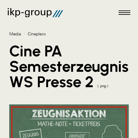
Media
/
Cineplexx
Cine PA
Semesterzeugnisa
Meldungen
WS Presse 2
Media
(. png )
ACO
Amazon Web Services
Artweger
Blaguss
Bundesverband Sonnenschutztechnik