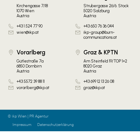
Kirchengasse 7/18
Strubergasse 26/6. Stock
1070 Wien
5020 Salzburg
Austria
Austria
+43 1 524 77 90
+43 650 76 36 044
wien@ikp.at
ikp-group@burn-
communications.at
Vorarlberg
Graz & KPTN
Gütlestraße 7a
Am Steinfeld 19/TOP 1+2
6850 Dornbirn
8020 Graz
Austria
Austria
+43 5572 39 88 11
+43 699 12 13 26 08
vorarlberg@ikp.at
graz@ikp.at
© ikp Wien | PR Agentur
Impressum
Datenschutzerklärung