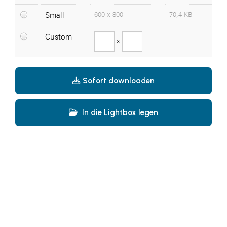
Somfy
Small
600 x 800
70,4 KB
Sony DADC
Custom
x
SPIEGLTEC
STIHL Tirol
Sofort downloaden
Trend Micro
VALETTA
In die Lightbox legen
WKS Fachgruppe Fahrzeughandel und
Fahrzeugtechnik
WKS Fachgruppe Finanzdienstleister
WK UBIT
PHH Rechtsanwält:innen