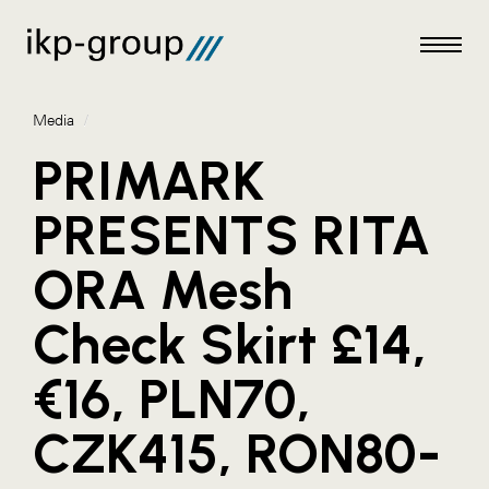
Media
/
PRIMARK
PRESENTS RITA
Meldungen
ORA Mesh
Media
Check Skirt £14,
ACO
Amazon Web Services
€16, PLN70,
Artweger
CZK415, RON80-
Blaguss
Bundesverband Sonnenschutztechnik