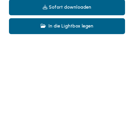
Sofort downloaden
SERVICE&MORE
Somfy
In die Lightbox legen
Sony DADC
SPIEGLTEC
STIHL Tirol
Trend Micro
VALETTA
WKS Fachgruppe Fahrzeughandel und
Fahrzeugtechnik
WKS Fachgruppe Finanzdienstleister
WK UBIT
PHH Rechtsanwält:innen