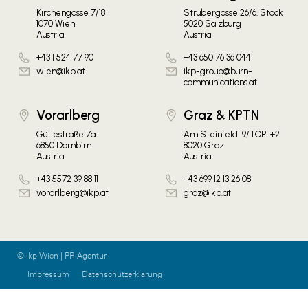
Kirchengasse 7/18
Strubergasse 26/6. Stock
1070 Wien
5020 Salzburg
Austria
Austria
+43 1 524 77 90
+43 650 76 36 044
wien@ikp.at
ikp-group@burn-
communications.at
Vorarlberg
Graz & KPTN
Gütlestraße 7a
Am Steinfeld 19/TOP 1+2
6850 Dornbirn
8020 Graz
Austria
Austria
+43 5572 39 88 11
+43 699 12 13 26 08
vorarlberg@ikp.at
graz@ikp.at
© ikp Wien | PR Agentur
Impressum
Datenschutzerklärung