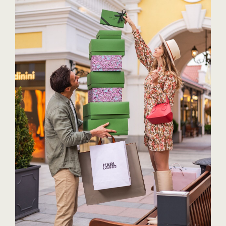
Bühl Center
Cineplexx
Colmobil Austria
Darbo
Essity (SCA)
EY
FVEK
Gardena
Gas Connect Austria
GBV - Verband gemeinnütziger
Bauvereinigungen
Getzner
ikp Salzburg