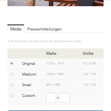
ikp Wien
Janssen
LAT Nitrogen
Media
Pressemitteilungen
Libro
© McArthurGlen Designer Outlet Parndorf/neonwave.studio
McArthurGlen
McArthurGlen Designer Outlet Parndorf
Maße
Größe
Valentinstag
Original
1276 x 1914
612,8 KB
MTH Retail Group
Medium
1200 x 1800
413,7 KB
PAGRO
Primark
Small
600 x 900
147,7 KB
Salesforce
Custom
x
sebamed
SeneCura