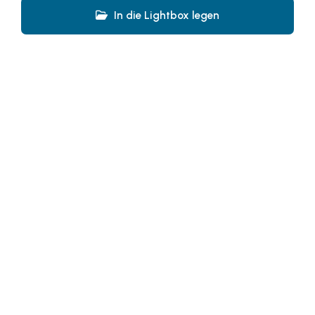
SeneCura
In die Lightbox legen
SERVICE&MORE
Somfy
Sony DADC
SPIEGLTEC
STIHL Tirol
Trend Micro
VALETTA
WKS Fachgruppe Fahrzeughandel und
Fahrzeugtechnik
WKS Fachgruppe Finanzdienstleister
WK UBIT
PHH Rechtsanwält:innen