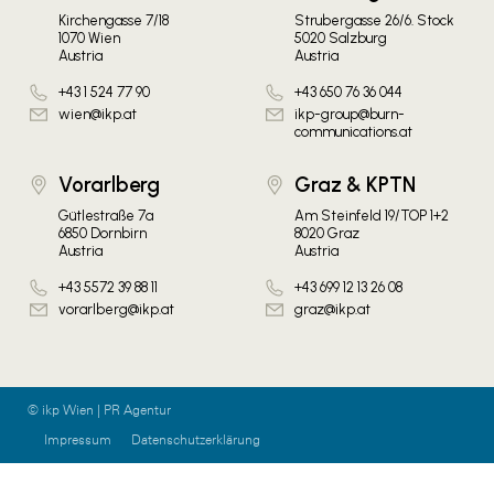
Kirchengasse 7/18
Strubergasse 26/6. Stock
1070 Wien
5020 Salzburg
Austria
Austria
+43 1 524 77 90
+43 650 76 36 044
wien@ikp.at
ikp-group@burn-
communications.at
Vorarlberg
Graz & KPTN
Gütlestraße 7a
Am Steinfeld 19/TOP 1+2
6850 Dornbirn
8020 Graz
Austria
Austria
+43 5572 39 88 11
+43 699 12 13 26 08
vorarlberg@ikp.at
graz@ikp.at
© ikp Wien | PR Agentur
Impressum
Datenschutzerklärung