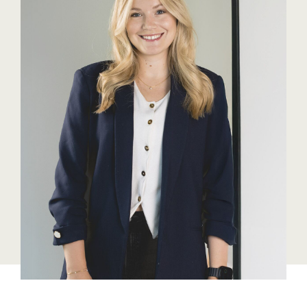
Bühl Center
Cineplexx
Colmobil Austria
Darbo
Essity (SCA)
EY
FVEK
Gardena
Gas Connect Austria
GBV - Verband gemeinnütziger
Bauvereinigungen
Getzner
ikp Salzburg