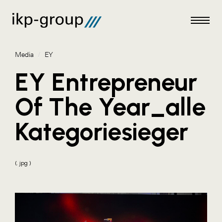
Media
/
EY
EY Entrepreneur
Of The Year_alle
Meldungen
Kategoriesieger
Media
ACO
(. jpg )
Amazon Web Services
Artweger
Blaguss
Bundesverband Sonnenschutztechnik