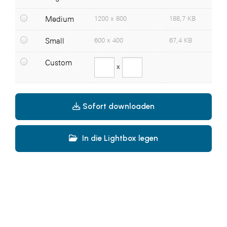
Somfy
Medium
1200 x 800
188,7 KB
Sony DADC
Small
600 x 400
67,4 KB
SPIEGLTEC
Custom
STIHL Tirol
x
Trend Micro
VALETTA
Sofort downloaden
WKS Fachgruppe Fahrzeughandel und
Fahrzeugtechnik
In die Lightbox legen
WKS Fachgruppe Finanzdienstleister
WK UBIT
PHH Rechtsanwält:innen