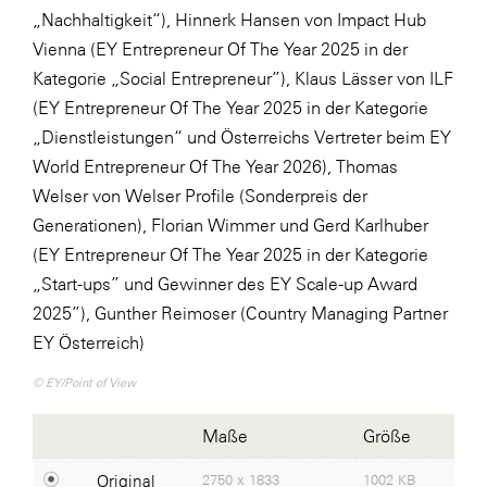
„Nachhaltigkeit“), Hinnerk Hansen von Impact Hub
ikp Wien
Vienna (EY Entrepreneur Of The Year 2025 in der
Janssen
Kategorie „Social Entrepreneur”), Klaus Lässer von ILF
(EY Entrepreneur Of The Year 2025 in der Kategorie
LAT Nitrogen
„Dienstleistungen“ und Österreichs Vertreter beim EY
Libro
World Entrepreneur Of The Year 2026), Thomas
McArthurGlen
Welser von Welser Profile (Sonderpreis der
Generationen), Florian Wimmer und Gerd Karlhuber
MTH Retail Group
(EY Entrepreneur Of The Year 2025 in der Kategorie
PAGRO
„Start-ups” und Gewinner des EY Scale-up Award
Primark
2025”), Gunther Reimoser (Country Managing Partner
EY Österreich)
Salesforce
© EY/Point of View
sebamed
SeneCura
Maße
Größe
SERVICE&MORE
Original
2750 x 1833
1002 KB