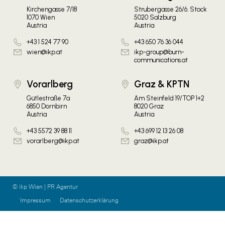
Kirchengasse 7/18
Strubergasse 26/6. Stock
1070 Wien
5020 Salzburg
Austria
Austria
+43 1 524 77 90
+43 650 76 36 044
wien@ikp.at
ikp-group@burn-
communications.at
Vorarlberg
Graz & KPTN
Gütlestraße 7a
Am Steinfeld 19/TOP 1+2
6850 Dornbirn
8020 Graz
Austria
Austria
+43 5572 39 88 11
+43 699 12 13 26 08
vorarlberg@ikp.at
graz@ikp.at
© ikp Wien | PR Agentur
Impressum
Datenschutzerklärung