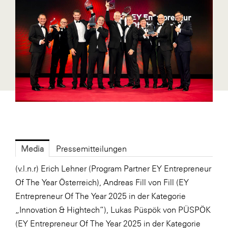
Bühl Center
Cineplexx
Colmobil Austria
Darbo
Essity (SCA)
EY
FVEK
Gardena
Media
Pressemitteilungen
Gas Connect Austria
(v.l.n.r) Erich Lehner (Program Partner EY Entrepreneur
GBV - Verband gemeinnütziger
Of The Year Österreich), Andreas Fill von Fill (EY
Bauvereinigungen
Entrepreneur Of The Year 2025 in der Kategorie
Getzner
„Innovation & Hightech“), Lukas Püspök von PÜSPÖK
(EY Entrepreneur Of The Year 2025 in der Kategorie
ikp Salzburg