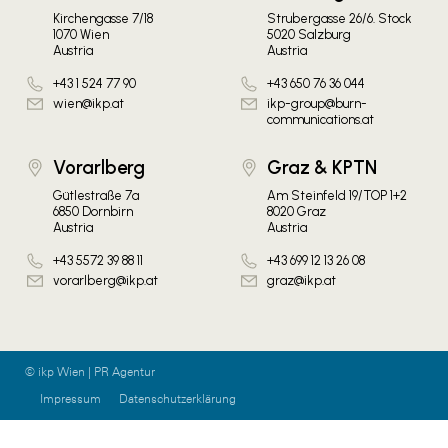
Kirchengasse 7/18
Strubergasse 26/6. Stock
1070 Wien
5020 Salzburg
Austria
Austria
+43 1 524 77 90
+43 650 76 36 044
wien@ikp.at
ikp-group@burn-
communications.at
Vorarlberg
Graz & KPTN
Gütlestraße 7a
Am Steinfeld 19/TOP 1+2
6850 Dornbirn
8020 Graz
Austria
Austria
+43 5572 39 88 11
+43 699 12 13 26 08
vorarlberg@ikp.at
graz@ikp.at
© ikp Wien | PR Agentur
Impressum
Datenschutzerklärung