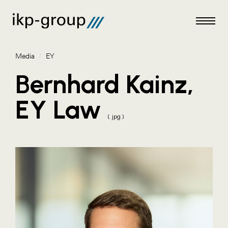
Media
/
EY
Bernhard Kainz,
EY Law
Meldungen
(. jpg )
Media
ACO
Amazon Web Services
Artweger
Blaguss
Bundesverband Sonnenschutztechnik