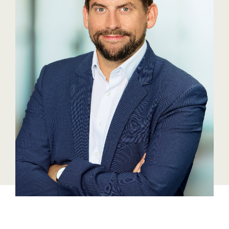
Bühl Center
Cineplexx
Colmobil Austria
Darbo
Essity (SCA)
EY
FVEK
Gardena
Gas Connect Austria
GBV - Verband gemeinnütziger
Bauvereinigungen
Getzner
ikp Salzburg