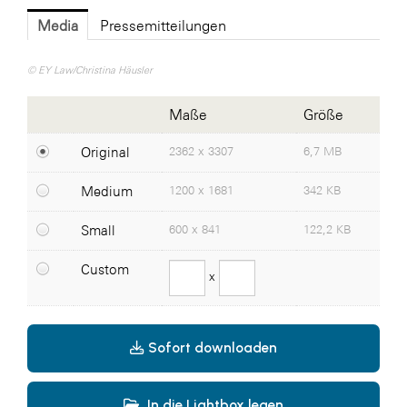
Media
Pressemitteilungen
ikp Wien
Janssen
© EY Law/Christina Häusler
LAT Nitrogen
Maße
Größe
Libro
Original
2362 x 3307
6,7 MB
McArthurGlen
Medium
1200 x 1681
342 KB
MTH Retail Group
PAGRO
Small
600 x 841
122,2 KB
Primark
Custom
x
Salesforce
sebamed
Sofort downloaden
SeneCura
SERVICE&MORE
In die Lightbox legen