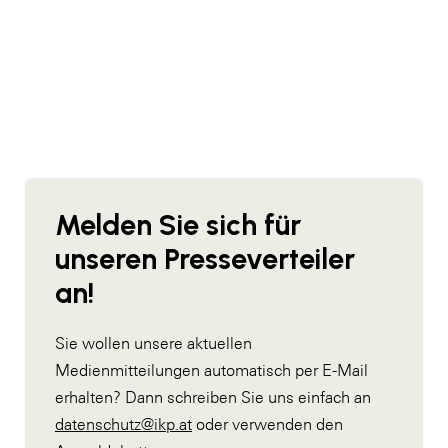
SERVICE&MORE
SKINUANCE®
Somfy
Sony DADC
SPIEGLTEC
STIHL Tirol
Melden Sie sich für
Trend Micro
unseren Presseverteiler
TAG GmbH
an!
VALETTA
Sie wollen unsere aktuellen
Verband Druck Medien Österreich
Medienmitteilungen automatisch per E-Mail
Wirtschaftskammer Salzburg
erhalten? Dann schreiben Sie uns einfach an
datenschutz@ikp.at
oder verwenden den
WKS Fachgruppe Fahrzeughandel und
Fahrzeugtechnik