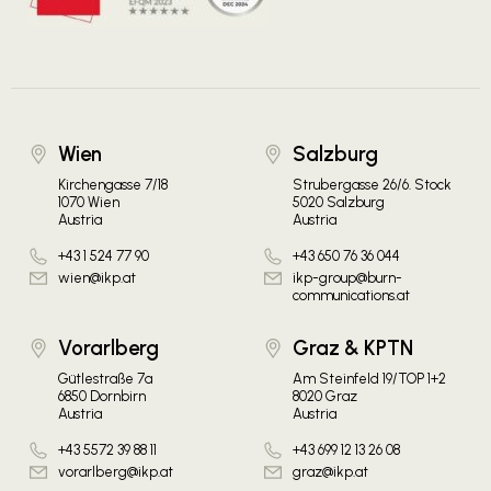
Wien
Salzburg
Kirchengasse 7/18
Strubergasse 26/6. Stock
1070 Wien
5020 Salzburg
Austria
Austria
+43 1 524 77 90
+43 650 76 36 044
wien@ikp.at
ikp-group@burn-
communications.at
Vorarlberg
Graz & KPTN
Gütlestraße 7a
Am Steinfeld 19/TOP 1+2
6850 Dornbirn
8020 Graz
Austria
Austria
+43 5572 39 88 11
+43 699 12 13 26 08
vorarlberg@ikp.at
graz@ikp.at