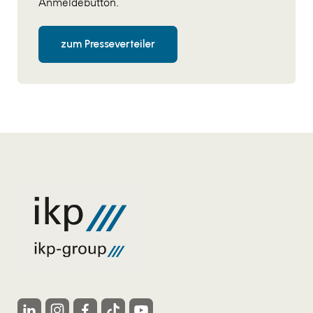
Anmeldebutton.
WKS Fachgruppe Finanzdienstleister
zum Presseverteiler
WK UBIT
Zühlke
Media