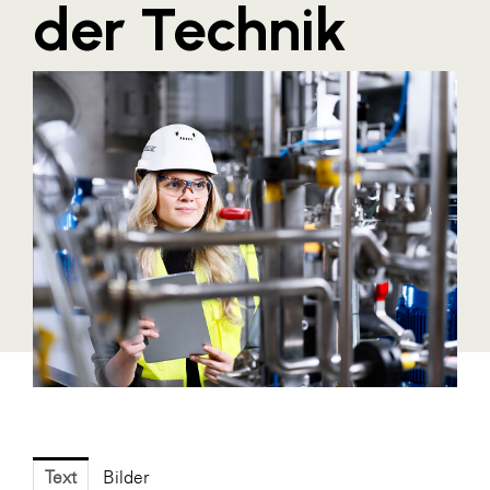
der Technik
Blaguss
Bundesverband Sonnenschutztechnik
Cineplexx
Colmobil Austria
Controller Institut
Darbo
Designer Outlets Parndorf und Salzburg
DOMOFERM
Essity
EY
FG UBIT Salzburg
foodaffairs
Text
Bilder