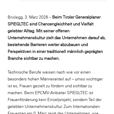
Fressnapf
FRoSTA
Brixlegg, 3. März 2026 –
Beim Tiroler Generalplaner
FV Energierohstoff & Kraftstoff
SPIEGLTEC sind Chancengleichheit und Vielfalt
Gardena
gelebter Alltag. Mit seiner offenen
Unternehmenskultur zielt das Unternehmen darauf ab,
Gas Connect Austria
bestehende Barrieren weiter abzubauen und
GBV - Verband gemeinnütziger
Perspektiven in einer traditionell männlich geprägten
Bauvereinigungen
Branche sichtbar zu machen.
Getzner Werkstoffe
Heimat Österreich
Technische Berufe weisen nach wie vor einen
besonders hohen Männeranteil auf – umso wichtiger
ikp
ist es, Frauen gezielt zu fördern und sichtbar zu
Johnson & Johnson
machen. Beim EPCMV-Anbieter SPIEGLTEC ist
JELD-WEN DANA
Frauenförderung kein Einzelprojekt, sondern Teil der
gelebten Unternehmenskultur. Zum Internationalen
kosaplaner
Frauentag am 8. März zeigt das Unternehmen, wie