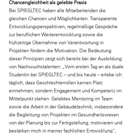
Chancengleichheit als gelebte Praxis
SERVICE&MORE
Bei SPIEGLTEC haben alle Mitarbeitenden die
gleichen Chancen und Möglichkeiten. Transparente
SKINUANCE®
Entwicklungsperspektiven, regelmäßige Gespräche
Somfy
zur beruflichen Weiterentwicklung sowie die
Sony DADC
frühzeitige Übernahme von Verantwortung in
Projekten fördern die Motivation. Die Bedeutung
SPIEGLTEC
dieser Prinzipien zeigt sich bereits bei der Ausbildung
STIHL Tirol
von Nachwuchstalenten: „Vom ersten Tag an als duale
Trend Micro
Studentin bei SPIEGLTEC – und bis heute – erlebe ich
täglich, dass Geschlechterrollen keinen Platz
TAG GmbH
einnehmen, sondern Engagement und Kompetenz im
VALETTA
Mittelpunkt stehen. Gelebtes Mentoring im Team
Verband Druck Medien Österreich
sowie die Arbeit in der Gebäudetechnik, insbesondere
die Begleitung von Projekten im Gesundheitswesen
Wirtschaftskammer Salzburg
von der Planung bis zur Fertigstellung, motivieren und
WKS Fachgruppe Fahrzeughandel und
bestärken mich in meiner fachlichen Entwicklung“,
Fahrzeugtechnik