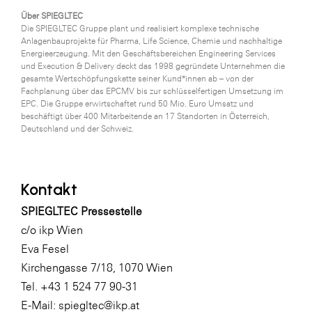
Über SPIEGLTEC
Die SPIEGLTEC Gruppe plant und realisiert komplexe technische
Anlagenbauprojekte für Pharma, Life Science, Chemie und nachhaltige
Energieerzeugung. Mit den Geschäftsbereichen Engineering Services
und Execution & Delivery deckt das 1998 gegründete Unternehmen die
gesamte Wertschöpfungskette seiner Kund*innen ab – von der
Fachplanung über das EPCMV bis zur schlüsselfertigen Umsetzung im
EPC. Die Gruppe erwirtschaftet rund 50 Mio. Euro Umsatz und
beschäftigt über 400 Mitarbeitende an 17 Standorten in Österreich,
Deutschland und der Schweiz.
Kontakt
SPIEGLTEC Pressestelle
c/o ikp Wien
Eva Fesel
Kirchengasse 7/18, 1070 Wien
Tel. +43 1 524 77 90-31
E-Mail:
spiegltec@ikp.at