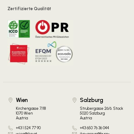
Zertifizierte Qualität
Wien
Salzburg
Kirchengasse 7/18
Strubergasse 26/6. Stock
1070 Wien
5020 Salzburg
Austria
Austria
+43 1 524 77 90
+43 650 76 36 044
wien@ikp.at
ikp-group@burn-