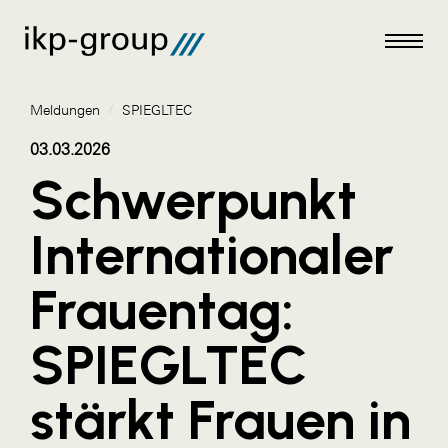
Meldungen
/
SPIEGLTEC
03.03.2026
Schwerpunkt
Meldungen
Internationaler
AKTUELLES
Frauentag:
ACO
ALEX Krems
SPIEGLTEC
Amazon Web Services
stärkt Frauen in
Artweger
AustroCel Hallein