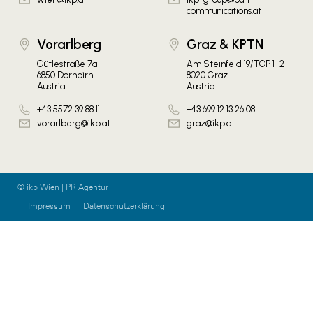
communications.at
Vorarlberg
Graz & KPTN
Gütlestraße 7a
Am Steinfeld 19/TOP 1+2
6850 Dornbirn
8020 Graz
Austria
Austria
+43 5572 39 88 11
+43 699 12 13 26 08
vorarlberg@ikp.at
graz@ikp.at
© ikp Wien | PR Agentur
Impressum
Datenschutzerklärung