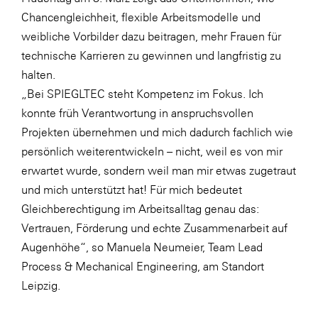
LAT Nitrogen
Chancengleichheit, flexible Arbeitsmodelle und
Libro
weibliche Vorbilder dazu beitragen, mehr Frauen für
technische Karrieren zu gewinnen und langfristig zu
Lidl Österreich
halten.
Die Menü-Manufaktur
„Bei SPIEGLTEC steht Kompetenz im Fokus. Ich
MTH Retail Group
konnte früh Verantwortung in anspruchsvollen
Projekten übernehmen und mich dadurch fachlich wie
OMV
persönlich weiterentwickeln – nicht, weil es von mir
OptimaMed
erwartet wurde, sondern weil man mir etwas zugetraut
PAGRO
und mich unterstützt hat! Für mich bedeutet
Gleichberechtigung im Arbeitsalltag genau das:
PHH Rechtsanwält:innen
Vertrauen, Förderung und echte Zusammenarbeit auf
Primark
Augenhöhe“, so Manuela Neumeier, Team Lead
Salesforce
Process & Mechanical Engineering, am Standort
Leipzig.
sebamed
SeneCura