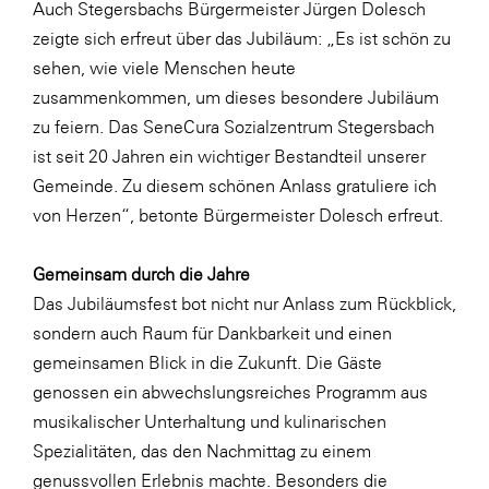
Auch Stegersbachs Bürgermeister Jürgen Dolesch
SERVICE&MORE
zeigte sich erfreut über das Jubiläum: „Es ist schön zu
sehen, wie viele Menschen heute
SKINUANCE®
zusammenkommen, um dieses besondere Jubiläum
Somfy
zu feiern. Das SeneCura Sozialzentrum Stegersbach
Sony DADC
ist seit 20 Jahren ein wichtiger Bestandteil unserer
Gemeinde. Zu diesem schönen Anlass gratuliere ich
SPIEGLTEC
von Herzen“, betonte Bürgermeister Dolesch erfreut.
STIHL Tirol
Trend Micro
Gemeinsam durch die Jahre
Das Jubiläumsfest bot nicht nur Anlass zum Rückblick,
TAG GmbH
sondern auch Raum für Dankbarkeit und einen
VALETTA
gemeinsamen Blick in die Zukunft. Die Gäste
Verband Druck Medien Österreich
genossen ein abwechslungsreiches Programm aus
musikalischer Unterhaltung und kulinarischen
Wirtschaftskammer Salzburg
Spezialitäten, das den Nachmittag zu einem
WKS Fachgruppe Fahrzeughandel und
genussvollen Erlebnis machte. Besonders die
Fahrzeugtechnik