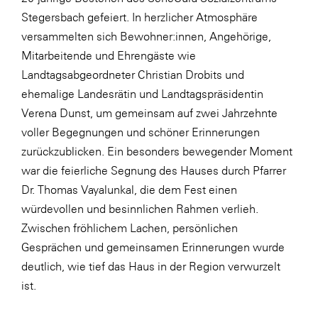
LAT Nitrogen
Stegersbach gefeiert. In herzlicher Atmosphäre
Libro
versammelten sich Bewohner:innen, Angehörige,
Mitarbeitende und Ehrengäste wie
Lidl Österreich
Landtagsabgeordneter Christian Drobits und
Die Menü-Manufaktur
ehemalige Landesrätin und Landtagspräsidentin
MTH Retail Group
Verena Dunst, um gemeinsam auf zwei Jahrzehnte
voller Begegnungen und schöner Erinnerungen
OMV
zurückzublicken. Ein besonders bewegender Moment
OptimaMed
war die feierliche Segnung des Hauses durch Pfarrer
PAGRO
Dr. Thomas Vayalunkal, die dem Fest einen
würdevollen und besinnlichen Rahmen verlieh.
PHH Rechtsanwält:innen
Zwischen fröhlichem Lachen, persönlichen
Primark
Gesprächen und gemeinsamen Erinnerungen wurde
Salesforce
deutlich, wie tief das Haus in der Region verwurzelt
ist.
sebamed
SeneCura