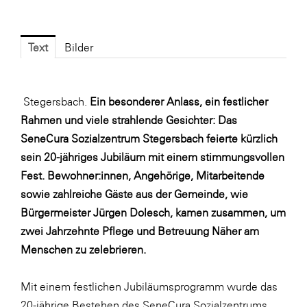
Fressnapf
FRoSTA
Text
Bilder
FV Energierohstoff & Kraftstoff
Gardena
Stegersbach.
Ein besonderer Anlass, ein festlicher
Gas Connect Austria
Rahmen und viele strahlende Gesichter: Das
GBV - Verband gemeinnütziger
SeneCura Sozialzentrum Stegersbach feierte kürzlich
Bauvereinigungen
sein 20-jähriges Jubiläum mit einem stimmungsvollen
Getzner Werkstoffe
Fest. Bewohner:innen, Angehörige, Mitarbeitende
Heimat Österreich
sowie zahlreiche Gäste aus der Gemeinde, wie
Bürgermeister Jürgen Dolesch, kamen zusammen, um
ikp
zwei Jahrzehnte Pflege und Betreuung Näher am
Johnson & Johnson
Menschen zu zelebrieren.
JELD-WEN DANA
Mit einem festlichen Jubiläumsprogramm wurde das
kosaplaner
20-jährige Bestehen des SeneCura Sozialzentrums