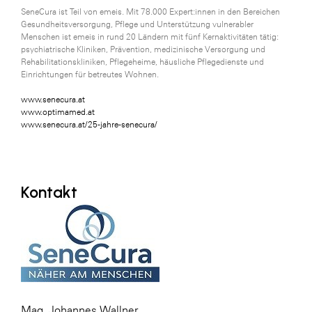
SeneCura ist Teil von emeis. Mit 78.000 Expert:innen in den Bereichen
Gesundheitsversorgung, Pflege und Unterstützung vulnerabler
Menschen ist emeis in rund 20 Ländern mit fünf Kernaktivitäten tätig:
psychiatrische Kliniken, Prävention, medizinische Versorgung und
Rehabilitationskliniken, Pflegeheime, häusliche Pflegedienste und
Einrichtungen für betreutes Wohnen.
www.senecura.at
www.optimamed.at
www.senecura.at/25-jahre-senecura/
Kontakt
Mag. Johannes Wallner