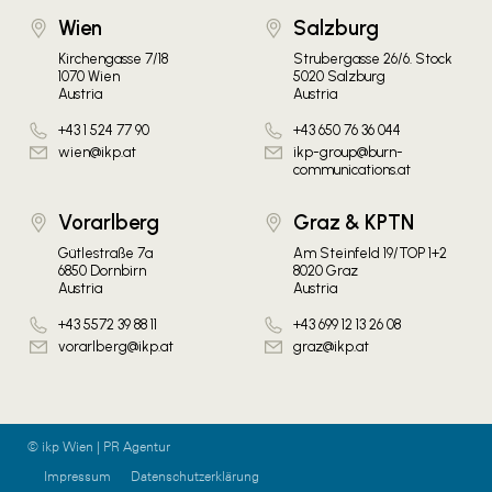
Wien
Salzburg
Kirchengasse 7/18
Strubergasse 26/6. Stock
1070 Wien
5020 Salzburg
Austria
Austria
+43 1 524 77 90
+43 650 76 36 044
wien@ikp.at
ikp-group@burn-
communications.at
Vorarlberg
Graz & KPTN
Gütlestraße 7a
Am Steinfeld 19/TOP 1+2
6850 Dornbirn
8020 Graz
Austria
Austria
+43 5572 39 88 11
+43 699 12 13 26 08
vorarlberg@ikp.at
graz@ikp.at
© ikp Wien | PR Agentur
Impressum
Datenschutzerklärung