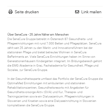
Seite drucken
Link mailen
Über SeneCura - 25 Jahre Näher am Menschen
Die SeneCura Gruppe betreibt in Österreich 87 Gesundheits- und
Pflegeeinrichtungen mit rund 7.000 Betten und Pflegeplätzen. SeneCura
zählt seit 25 Jahren zu den Markt- und Innovationsführern bei der
stationären Pflege und bietet betreutes Wohnen in SeneCura
BePartments an. Viele SeneCura Einrichtungen haben im Sinne von
Generationenhäusern Kindergärten integriert. Im Bildungsbereich gehört
die EMG Akademie in Graz, Fachakademie für Gesundheit, Pflege und
Soziales, zur SeneCura Gruppe.
In der Gesundheitssparte umfasst das Portfolio der SeneCura Gruppe die
OptimaMed Einrichtungen mit ambulanten und stationären
Rehabilitationszentren, Gesundheitsresorts mit Angeboten für
Gesundheitsvorsorge Aktiv (GVA) und Kur, Therapie- und
Trainingszentren sowie ein Dialysezentrum. Pflegeeinrichtungen in
Slowenien und Kroatien sowie eine Dialyseeinrichtung in Slowenien
komplettieren die SeneCura Gruppe.