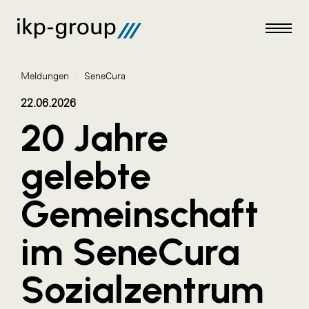
Meldungen
/
SeneCura
22.06.2026
20 Jahre
Meldungen
gelebte
AKTUELLES
Gemeinschaft
ACO
ALEX Krems
im SeneCura
Amazon Web Services
Sozialzentrum
Artweger
AustroCel Hallein