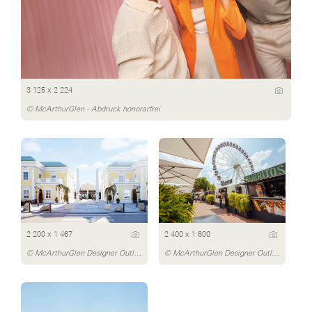
3 125 x 2 224
© McArthurGlen - Abdruck honorarfrei
2 200 x 1 467
2 400 x 1 600
© McArthurGlen Designer Outlet Parndorf/Daniel Bointner
© McArthurGlen Designer Outlet Parndorf/Dávid Bártfay