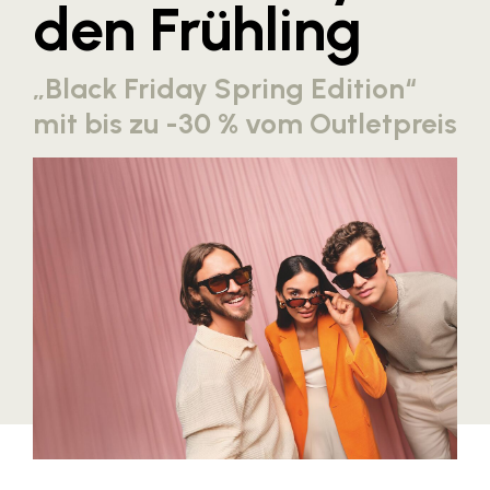
den Frühling
Blaguss
Bundesverband Sonnenschutztechnik
„Black Friday Spring Edition“
Cineplexx
mit bis zu -30 % vom Outletpreis
Colmobil Austria
Controller Institut
Darbo
Designer Outlets Parndorf und Salzburg
DOMOFERM
Essity
EY
FG UBIT Salzburg
foodaffairs