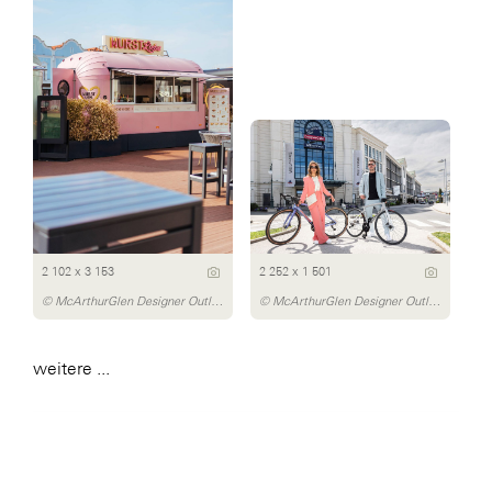
2 102 x 3 153
2 252 x 1 501
© McArthurGlen Designer Outlet Parndorf/Dávid Bártfay
© McArthurGlen Designer Outlet Salzburg/Michael Preschl
weitere ...