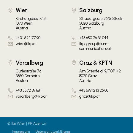
Wien
Salzburg
Kirchengasse 7/18
Strubergasse 26/6. Stock
1070 Wien
5020 Salzburg
Austria
Austria
+43 1 524 77 90
+43 650 76 36 044
wien@ikp.at
ikp-group@burn-
communications.at
Vorarlberg
Graz & KPTN
Gütlestraße 7a
Am Steinfeld 19/TOP 1+2
6850 Dornbirn
8020 Graz
Austria
Austria
+43 5572 39 88 11
+43 699 12 13 26 08
vorarlberg@ikp.at
graz@ikp.at
© ikp Wien | PR Agentur
Impressum
Datenschutzerklärung