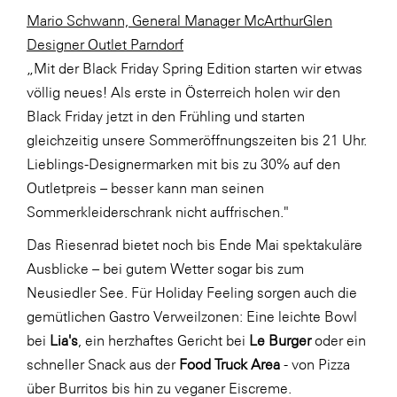
Mario Schwann, General Manager McArthurGlen
SERVICE&MORE
Designer Outlet Parndorf
SKINUANCE®
„Mit der Black Friday Spring Edition starten wir etwas
Somfy
völlig neues! Als erste in Österreich holen wir den
Black Friday jetzt in den Frühling und starten
Sony DADC
gleichzeitig unsere Sommeröffnungszeiten bis 21 Uhr.
SPIEGLTEC
Lieblings-Designermarken mit bis zu 30% auf den
STIHL Tirol
Outletpreis – besser kann man seinen
Sommerkleiderschrank nicht auffrischen."
Trend Micro
Das Riesenrad bietet noch bis Ende Mai spektakuläre
TAG GmbH
Ausblicke – bei gutem Wetter sogar bis zum
VALETTA
Neusiedler See. Für Holiday Feeling sorgen auch die
Verband Druck Medien Österreich
gemütlichen Gastro Verweilzonen: Eine leichte Bowl
bei
Lia's
, ein herzhaftes Gericht bei
Le Burger
oder ein
Wirtschaftskammer Salzburg
schneller Snack aus der
Food Truck Area
- von Pizza
WKS Fachgruppe Fahrzeughandel und
über Burritos bis hin zu veganer Eiscreme.
Fahrzeugtechnik