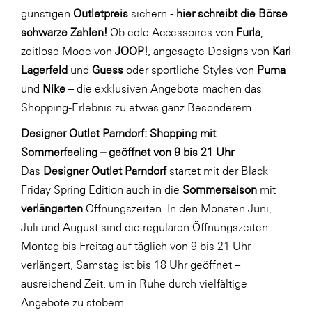
LAT Nitrogen
günstigen
Outletpreis
sichern -
hier schreibt die Börse
schwarze Zahlen!
Ob edle Accessoires von
Furla
,
Libro
zeitlose Mode von
JOOP!
, angesagte Designs von
Karl
Lidl Österreich
Lagerfeld
und
Guess
oder sportliche Styles von
Puma
Die Menü-Manufaktur
und
Nike
– die exklusiven Angebote machen das
Shopping-Erlebnis zu etwas ganz Besonderem.
MTH Retail Group
OMV
Designer Outlet Parndorf: Shopping mit
Sommerfeeling – geöffnet von 9 bis 21 Uhr
OptimaMed
Das
Designer Outlet Parndorf
startet mit der Black
PAGRO
Friday Spring Edition auch in die
Sommersaison
mit
PHH Rechtsanwält:innen
verlängerten
Öffnungszeiten. In den Monaten Juni,
Juli und August sind die regulären Öffnungszeiten
Primark
Montag bis Freitag auf täglich von 9 bis 21 Uhr
Salesforce
verlängert, Samstag ist bis 18 Uhr geöffnet –
sebamed
ausreichend Zeit, um in Ruhe durch vielfältige
Angebote zu stöbern.
SeneCura