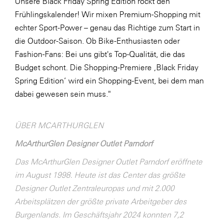
Unsere Black Friday Spring Edition rockt den
Frühlingskalender! Wir mixen Premium-Shopping mit
echter Sport-Power – genau das Richtige zum Start in
die Outdoor-Saison. Ob Bike-Enthusiasten oder
Fashion-Fans: Bei uns gibt's Top-Qualität, die das
Budget schont. Die Shopping-Premiere ‚Black Friday
Spring Edition‘ wird ein Shopping-Event, bei dem man
dabei gewesen sein muss."
ÜBER MCARTHURGLEN
McArthurGlen Designer Outlet Parndorf
Das McArthurGlen Designer Outlet Parndorf eröffnete
im August 1998. Heute ist das Center das größte
Designer Outlet Zentraleuropas und mit 2.000
Arbeitsplätzen der größte private Arbeitgeber des
Burgenlands. Im Geschäftsjahr 2024 konnten 7,2