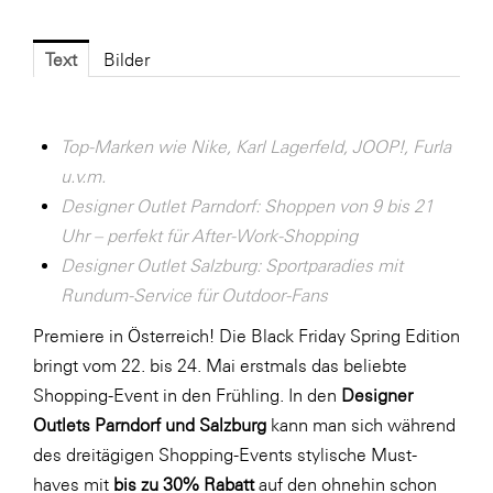
Fressnapf
FRoSTA
Text
Bilder
FV Energierohstoff & Kraftstoff
Gardena
Top-Marken wie Nike, Karl Lagerfeld, JOOP!, Furla
Gas Connect Austria
u.v.m.
GBV - Verband gemeinnütziger
Designer Outlet Parndorf: Shoppen von 9 bis 21
Bauvereinigungen
Uhr – perfekt für After-Work-Shopping
Designer Outlet Salzburg: Sportparadies mit
Getzner Werkstoffe
Rundum-Service für Outdoor-Fans
Heimat Österreich
Premiere in Österreich! Die Black Friday Spring Edition
ikp
bringt vom 22. bis 24. Mai erstmals das beliebte
Johnson & Johnson
Shopping-Event in den Frühling. In den
Designer
Outlets Parndorf und Salzburg
kann man sich während
JELD-WEN DANA
des dreitägigen Shopping-Events stylische Must-
kosaplaner
haves mit
bis zu 30% Rabatt
auf den ohnehin schon