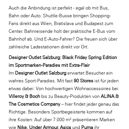
Auch die Anbindung ist perfekt - egal ob mit Bus,
WKS Fachgruppe Finanzdienstleister
Bahn oder Auto. Shuttle-Busse bringen Shopping-
WK UBIT
Fans direkt aus Wien, Bratislava und Budapest zum
Zühlke
Center. Bahnreisende holt der praktische E-Bus vom
Bahnhof ab. Und E-Auto-Fahrer? Die freuen sich über
Media
zahlreiche Ladestationen direkt vor Ort.
Designer Outlet Salzburg: Black Friday Spring Edition
im Sportmarken-Paradies mit Extra-Flair
Im
Designer Outlet Salzburg
erwartet Besucher ein
wahres Sport-Paradies. Mit fast
90 Stores
ist für jeden
etwas dabei: Von hochwertigen Wohnaccessoires bei
Villeroy & Boch
bis zu Beauty-Produkten von
ALINA &
The Cosmetics Company
– hier findet jeder genau das
Richtige. Besonders Sportbegeisterte kommen auf
ihre Kosten: Auf über 7.000 m² präsentieren Marken
wie
Nike, Under Armour, Asics
und
Puma
ihr