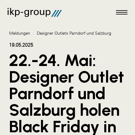
Meldungen
/
Designer Outlets Parndorf und Salzburg
19.05.2025
22.-24. Mai:
Meldungen
Designer Outlet
AKTUELLES
Parndorf und
ACO
ALEX Krems
Salzburg holen
Amazon Web Services
Black Friday in
Artweger
AustroCel Hallein