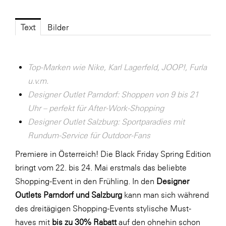
Fressnapf
FRoSTA
Text
Bilder
FV Energierohstoff & Kraftstoff
Gardena
Top-Marken wie Nike, Karl Lagerfeld, JOOP!, Furla
Gas Connect Austria
u.v.m.
GBV - Verband gemeinnütziger
Designer Outlet Parndorf: Shoppen von 9 bis 21
Bauvereinigungen
Uhr – perfekt für After-Work-Shopping
Designer Outlet Salzburg: Sportparadies mit
Getzner Werkstoffe
Rundum-Service für Outdoor-Fans
Heimat Österreich
Premiere in Österreich! Die Black Friday Spring Edition
ikp
bringt vom 22. bis 24. Mai erstmals das beliebte
Johnson & Johnson
Shopping-Event in den Frühling. In den
Designer
Outlets Parndorf und Salzburg
kann man sich während
JELD-WEN DANA
des dreitägigen Shopping-Events stylische Must-
kosaplaner
haves mit
bis zu 30% Rabatt
auf den ohnehin schon