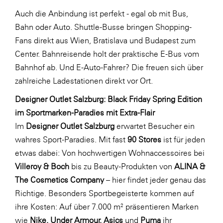
Auch die Anbindung ist perfekt - egal ob mit Bus,
WKS Fachgruppe Finanzdienstleister
Bahn oder Auto. Shuttle-Busse bringen Shopping-
WK UBIT
Fans direkt aus Wien, Bratislava und Budapest zum
Zühlke
Center. Bahnreisende holt der praktische E-Bus vom
Bahnhof ab. Und E-Auto-Fahrer? Die freuen sich über
Media
zahlreiche Ladestationen direkt vor Ort.
Designer Outlet Salzburg: Black Friday Spring Edition
im Sportmarken-Paradies mit Extra-Flair
Im
Designer Outlet Salzburg
erwartet Besucher ein
wahres Sport-Paradies. Mit fast
90 Stores
ist für jeden
etwas dabei: Von hochwertigen Wohnaccessoires bei
Villeroy & Boch
bis zu Beauty-Produkten von
ALINA &
The Cosmetics Company
– hier findet jeder genau das
Richtige. Besonders Sportbegeisterte kommen auf
ihre Kosten: Auf über 7.000 m² präsentieren Marken
wie
Nike, Under Armour, Asics
und
Puma
ihr