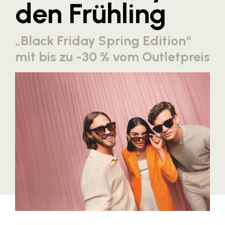
den Frühling
Blaguss
Bundesverband Sonnenschutztechnik
„Black Friday Spring Edition“
Cineplexx
mit bis zu -30 % vom Outletpreis
Colmobil Austria
Controller Institut
Darbo
Designer Outlets Parndorf und Salzburg
DOMOFERM
Essity
EY
FG UBIT Salzburg
foodaffairs