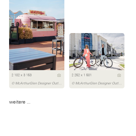
2 102 x 3 153
2 252 x 1 501
© McArthurGlen Designer Outlet Parndorf/Dávid Bártfay
© McArthurGlen Designer Outlet Salzburg/Michael Preschl
weitere ...