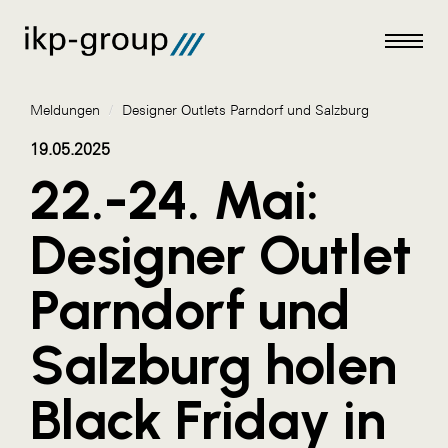
Meldungen
/
Designer Outlets Parndorf und Salzburg
19.05.2025
22.-24. Mai:
Meldungen
Designer Outlet
AKTUELLES
Parndorf und
ACO
ALEX Krems
Salzburg holen
Amazon Web Services
Black Friday in
Artweger
AustroCel Hallein