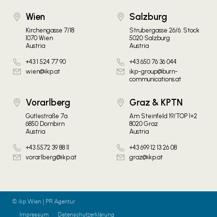
Wien
Salzburg
Kirchengasse 7/18
Strubergasse 26/6. Stock
1070 Wien
5020 Salzburg
Austria
Austria
+43 1 524 77 90
+43 650 76 36 044
wien@ikp.at
ikp-group@burn-
communications.at
Vorarlberg
Graz & KPTN
Gütlestraße 7a
Am Steinfeld 19/TOP 1+2
6850 Dornbirn
8020 Graz
Austria
Austria
+43 5572 39 88 11
+43 699 12 13 26 08
vorarlberg@ikp.at
graz@ikp.at
© ikp Wien | PR Agentur
Impressum
Datenschutzerklärung