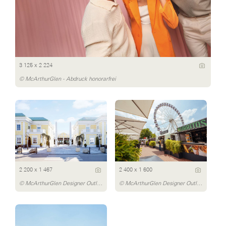
3 125 x 2 224
© McArthurGlen - Abdruck honorarfrei
2 200 x 1 467
2 400 x 1 600
© McArthurGlen Designer Outlet Parndorf/Daniel Bointner
© McArthurGlen Designer Outlet Parndorf/Dávid Bártfay