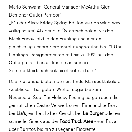
Mario Schwann, General Manager McArthurGlen
SERVICE&MORE
Designer Outlet Parndorf
SKINUANCE®
„Mit der Black Friday Spring Edition starten wir etwas
Somfy
völlig neues! Als erste in Österreich holen wir den
Black Friday jetzt in den Frühling und starten
Sony DADC
gleichzeitig unsere Sommeröffnungszeiten bis 21 Uhr.
SPIEGLTEC
Lieblings-Designermarken mit bis zu 30% auf den
STIHL Tirol
Outletpreis – besser kann man seinen
Sommerkleiderschrank nicht auffrischen."
Trend Micro
Das Riesenrad bietet noch bis Ende Mai spektakuläre
TAG GmbH
Ausblicke – bei gutem Wetter sogar bis zum
VALETTA
Neusiedler See. Für Holiday Feeling sorgen auch die
Verband Druck Medien Österreich
gemütlichen Gastro Verweilzonen: Eine leichte Bowl
bei
Lia's
, ein herzhaftes Gericht bei
Le Burger
oder ein
Wirtschaftskammer Salzburg
schneller Snack aus der
Food Truck Area
- von Pizza
WKS Fachgruppe Fahrzeughandel und
über Burritos bis hin zu veganer Eiscreme.
Fahrzeugtechnik