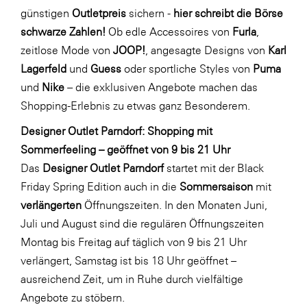
LAT Nitrogen
günstigen
Outletpreis
sichern -
hier schreibt die Börse
schwarze Zahlen!
Ob edle Accessoires von
Furla
,
Libro
zeitlose Mode von
JOOP!
, angesagte Designs von
Karl
Lidl Österreich
Lagerfeld
und
Guess
oder sportliche Styles von
Puma
Die Menü-Manufaktur
und
Nike
– die exklusiven Angebote machen das
Shopping-Erlebnis zu etwas ganz Besonderem.
MTH Retail Group
OMV
Designer Outlet Parndorf: Shopping mit
Sommerfeeling – geöffnet von 9 bis 21 Uhr
OptimaMed
Das
Designer Outlet Parndorf
startet mit der Black
PAGRO
Friday Spring Edition auch in die
Sommersaison
mit
PHH Rechtsanwält:innen
verlängerten
Öffnungszeiten. In den Monaten Juni,
Juli und August sind die regulären Öffnungszeiten
Primark
Montag bis Freitag auf täglich von 9 bis 21 Uhr
Salesforce
verlängert, Samstag ist bis 18 Uhr geöffnet –
sebamed
ausreichend Zeit, um in Ruhe durch vielfältige
Angebote zu stöbern.
SeneCura