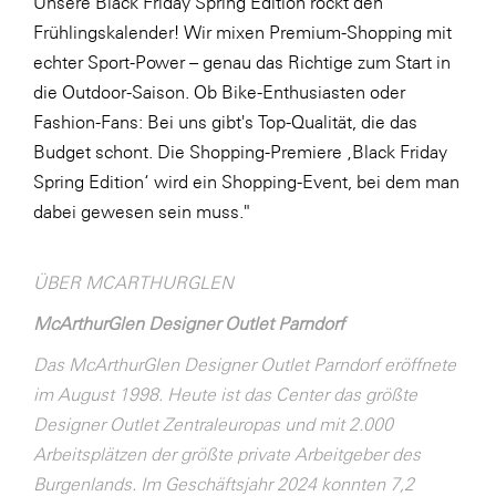
Unsere Black Friday Spring Edition rockt den
Frühlingskalender! Wir mixen Premium-Shopping mit
echter Sport-Power – genau das Richtige zum Start in
die Outdoor-Saison. Ob Bike-Enthusiasten oder
Fashion-Fans: Bei uns gibt's Top-Qualität, die das
Budget schont. Die Shopping-Premiere ‚Black Friday
Spring Edition‘ wird ein Shopping-Event, bei dem man
dabei gewesen sein muss."
ÜBER MCARTHURGLEN
McArthurGlen Designer Outlet Parndorf
Das McArthurGlen Designer Outlet Parndorf eröffnete
im August 1998. Heute ist das Center das größte
Designer Outlet Zentraleuropas und mit 2.000
Arbeitsplätzen der größte private Arbeitgeber des
Burgenlands. Im Geschäftsjahr 2024 konnten 7,2