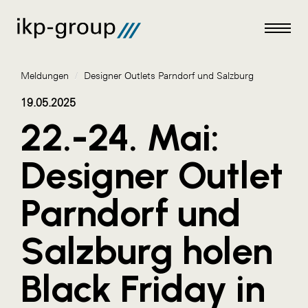
Meldungen
/
Designer Outlets Parndorf und Salzburg
19.05.2025
22.-24. Mai:
Meldungen
Designer Outlet
AKTUELLES
Parndorf und
ACO
ALEX Krems
Salzburg holen
Amazon Web Services
Black Friday in
Artweger
AustroCel Hallein