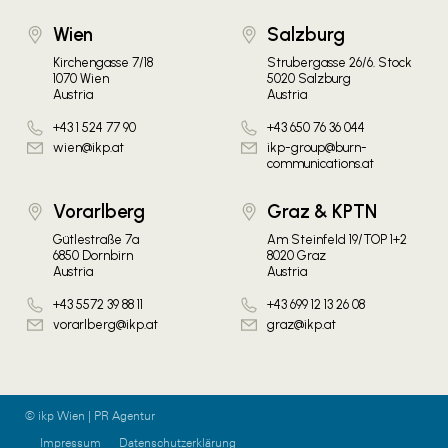
Wien
Salzburg
Kirchengasse 7/18
Strubergasse 26/6. Stock
1070 Wien
5020 Salzburg
Austria
Austria
+43 1 524 77 90
+43 650 76 36 044
wien@ikp.at
ikp-group@burn-
communications.at
Vorarlberg
Graz & KPTN
Gütlestraße 7a
Am Steinfeld 19/TOP 1+2
6850 Dornbirn
8020 Graz
Austria
Austria
+43 5572 39 88 11
+43 699 12 13 26 08
vorarlberg@ikp.at
graz@ikp.at
© ikp Wien | PR Agentur
Impressum
Datenschutzerklärung