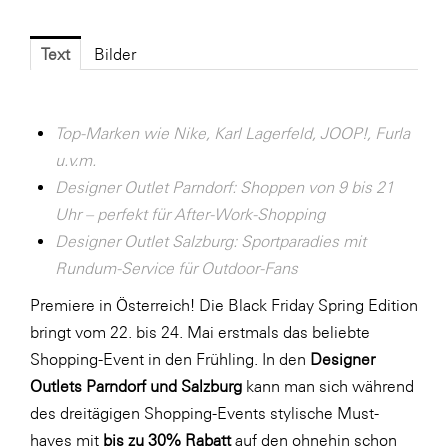
Fressnapf
FRoSTA
Text
Bilder
FV Energierohstoff & Kraftstoff
Gardena
Top-Marken wie Nike, Karl Lagerfeld, JOOP!, Furla
Gas Connect Austria
u.v.m.
GBV - Verband gemeinnütziger
Designer Outlet Parndorf: Shoppen von 9 bis 21
Bauvereinigungen
Uhr – perfekt für After-Work-Shopping
Designer Outlet Salzburg: Sportparadies mit
Getzner Werkstoffe
Rundum-Service für Outdoor-Fans
Heimat Österreich
Premiere in Österreich! Die Black Friday Spring Edition
ikp
bringt vom 22. bis 24. Mai erstmals das beliebte
Johnson & Johnson
Shopping-Event in den Frühling. In den
Designer
Outlets Parndorf und Salzburg
kann man sich während
JELD-WEN DANA
des dreitägigen Shopping-Events stylische Must-
kosaplaner
haves mit
bis zu 30% Rabatt
auf den ohnehin schon