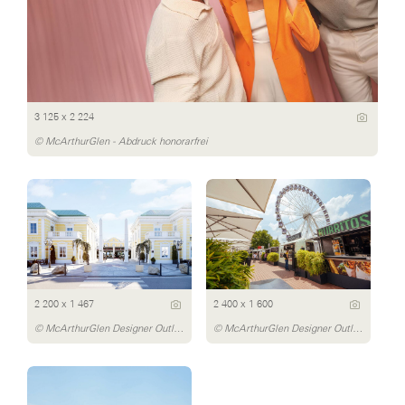
3 125 x 2 224
© McArthurGlen - Abdruck honorarfrei
2 200 x 1 467
2 400 x 1 600
© McArthurGlen Designer Outlet Parndorf/Daniel Bointner
© McArthurGlen Designer Outlet Parndorf/Dávid Bártfay