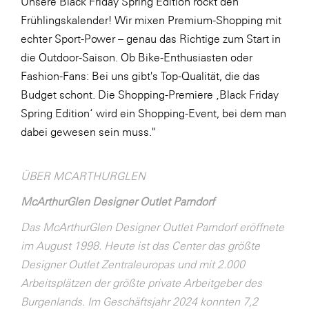
Unsere Black Friday Spring Edition rockt den
Frühlingskalender! Wir mixen Premium-Shopping mit
echter Sport-Power – genau das Richtige zum Start in
die Outdoor-Saison. Ob Bike-Enthusiasten oder
Fashion-Fans: Bei uns gibt's Top-Qualität, die das
Budget schont. Die Shopping-Premiere ‚Black Friday
Spring Edition‘ wird ein Shopping-Event, bei dem man
dabei gewesen sein muss."
ÜBER MCARTHURGLEN
McArthurGlen Designer Outlet Parndorf
Das McArthurGlen Designer Outlet Parndorf eröffnete
im August 1998. Heute ist das Center das größte
Designer Outlet Zentraleuropas und mit 2.000
Arbeitsplätzen der größte private Arbeitgeber des
Burgenlands. Im Geschäftsjahr 2024 konnten 7,2