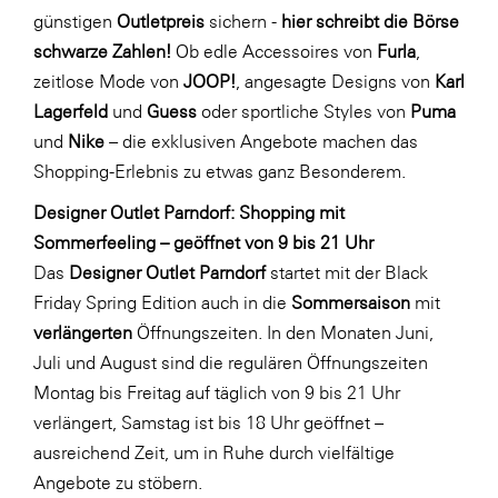
LAT Nitrogen
günstigen
Outletpreis
sichern -
hier schreibt die Börse
schwarze Zahlen!
Ob edle Accessoires von
Furla
,
Libro
zeitlose Mode von
JOOP!
, angesagte Designs von
Karl
Lidl Österreich
Lagerfeld
und
Guess
oder sportliche Styles von
Puma
Die Menü-Manufaktur
und
Nike
– die exklusiven Angebote machen das
Shopping-Erlebnis zu etwas ganz Besonderem.
MTH Retail Group
OMV
Designer Outlet Parndorf: Shopping mit
Sommerfeeling – geöffnet von 9 bis 21 Uhr
OptimaMed
Das
Designer Outlet Parndorf
startet mit der Black
PAGRO
Friday Spring Edition auch in die
Sommersaison
mit
PHH Rechtsanwält:innen
verlängerten
Öffnungszeiten. In den Monaten Juni,
Juli und August sind die regulären Öffnungszeiten
Primark
Montag bis Freitag auf täglich von 9 bis 21 Uhr
Salesforce
verlängert, Samstag ist bis 18 Uhr geöffnet –
sebamed
ausreichend Zeit, um in Ruhe durch vielfältige
Angebote zu stöbern.
SeneCura