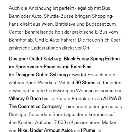
Auch die Anbindung ist perfekt - egal ob mit Bus,
WKS Fachgruppe Finanzdienstleister
Bahn oder Auto. Shuttle-Busse bringen Shopping-
WK UBIT
Fans direkt aus Wien, Bratislava und Budapest zum
Zühlke
Center. Bahnreisende holt der praktische E-Bus vom
Bahnhof ab. Und E-Auto-Fahrer? Die freuen sich über
Media
zahlreiche Ladestationen direkt vor Ort.
Designer Outlet Salzburg: Black Friday Spring Edition
im Sportmarken-Paradies mit Extra-Flair
Im
Designer Outlet Salzburg
erwartet Besucher ein
wahres Sport-Paradies. Mit fast
90 Stores
ist für jeden
etwas dabei: Von hochwertigen Wohnaccessoires bei
Villeroy & Boch
bis zu Beauty-Produkten von
ALINA &
The Cosmetics Company
– hier findet jeder genau das
Richtige. Besonders Sportbegeisterte kommen auf
ihre Kosten: Auf über 7.000 m² präsentieren Marken
wie
Nike, Under Armour, Asics
und
Puma
ihr