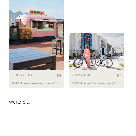
2 102 x 3 153
2 252 x 1 501
© McArthurGlen Designer Outlet Parndorf/Dávid Bártfay
© McArthurGlen Designer Outlet Salzburg/Michael Preschl
weitere ...