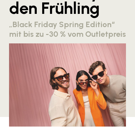
den Frühling
Blaguss
Bundesverband Sonnenschutztechnik
„Black Friday Spring Edition“
Cineplexx
mit bis zu -30 % vom Outletpreis
Colmobil Austria
Controller Institut
Darbo
Designer Outlets Parndorf und Salzburg
DOMOFERM
Essity
EY
FG UBIT Salzburg
foodaffairs