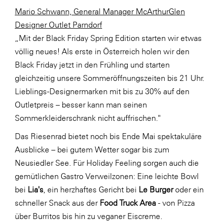
Mario Schwann, General Manager McArthurGlen
SERVICE&MORE
Designer Outlet Parndorf
SKINUANCE®
„Mit der Black Friday Spring Edition starten wir etwas
Somfy
völlig neues! Als erste in Österreich holen wir den
Black Friday jetzt in den Frühling und starten
Sony DADC
gleichzeitig unsere Sommeröffnungszeiten bis 21 Uhr.
SPIEGLTEC
Lieblings-Designermarken mit bis zu 30% auf den
STIHL Tirol
Outletpreis – besser kann man seinen
Sommerkleiderschrank nicht auffrischen."
Trend Micro
Das Riesenrad bietet noch bis Ende Mai spektakuläre
TAG GmbH
Ausblicke – bei gutem Wetter sogar bis zum
VALETTA
Neusiedler See. Für Holiday Feeling sorgen auch die
Verband Druck Medien Österreich
gemütlichen Gastro Verweilzonen: Eine leichte Bowl
bei
Lia's
, ein herzhaftes Gericht bei
Le Burger
oder ein
Wirtschaftskammer Salzburg
schneller Snack aus der
Food Truck Area
- von Pizza
WKS Fachgruppe Fahrzeughandel und
über Burritos bis hin zu veganer Eiscreme.
Fahrzeugtechnik