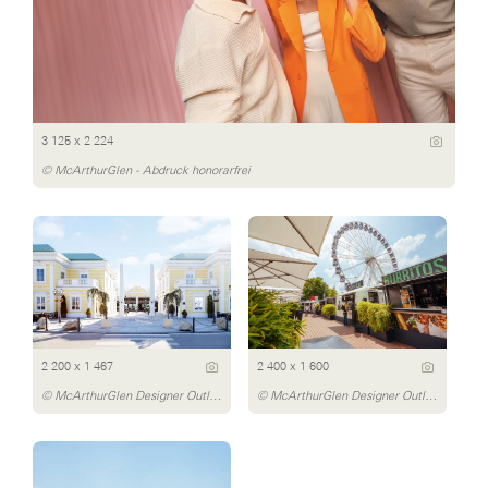
3 125 x 2 224
© McArthurGlen - Abdruck honorarfrei
2 200 x 1 467
2 400 x 1 600
© McArthurGlen Designer Outlet Parndorf/Daniel Bointner
© McArthurGlen Designer Outlet Parndorf/Dávid Bártfay