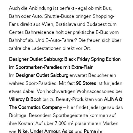
Auch die Anbindung ist perfekt - egal ob mit Bus,
WKS Fachgruppe Finanzdienstleister
Bahn oder Auto. Shuttle-Busse bringen Shopping-
WK UBIT
Fans direkt aus Wien, Bratislava und Budapest zum
Zühlke
Center. Bahnreisende holt der praktische E-Bus vom
Bahnhof ab. Und E-Auto-Fahrer? Die freuen sich über
Media
zahlreiche Ladestationen direkt vor Ort.
Designer Outlet Salzburg: Black Friday Spring Edition
im Sportmarken-Paradies mit Extra-Flair
Im
Designer Outlet Salzburg
erwartet Besucher ein
wahres Sport-Paradies. Mit fast
90 Stores
ist für jeden
etwas dabei: Von hochwertigen Wohnaccessoires bei
Villeroy & Boch
bis zu Beauty-Produkten von
ALINA &
The Cosmetics Company
– hier findet jeder genau das
Richtige. Besonders Sportbegeisterte kommen auf
ihre Kosten: Auf über 7.000 m² präsentieren Marken
wie
Nike, Under Armour, Asics
und
Puma
ihr