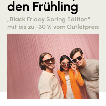
den Frühling
Blaguss
Bundesverband Sonnenschutztechnik
„Black Friday Spring Edition“
Cineplexx
mit bis zu -30 % vom Outletpreis
Colmobil Austria
Controller Institut
Darbo
Designer Outlets Parndorf und Salzburg
DOMOFERM
Essity
EY
FG UBIT Salzburg
foodaffairs