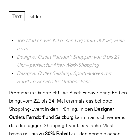
Fressnapf
FRoSTA
Text
Bilder
FV Energierohstoff & Kraftstoff
Gardena
Top-Marken wie Nike, Karl Lagerfeld, JOOP!, Furla
Gas Connect Austria
u.v.m.
GBV - Verband gemeinnütziger
Designer Outlet Parndorf: Shoppen von 9 bis 21
Bauvereinigungen
Uhr – perfekt für After-Work-Shopping
Designer Outlet Salzburg: Sportparadies mit
Getzner Werkstoffe
Rundum-Service für Outdoor-Fans
Heimat Österreich
Premiere in Österreich! Die Black Friday Spring Edition
ikp
bringt vom 22. bis 24. Mai erstmals das beliebte
Johnson & Johnson
Shopping-Event in den Frühling. In den
Designer
Outlets Parndorf und Salzburg
kann man sich während
JELD-WEN DANA
des dreitägigen Shopping-Events stylische Must-
kosaplaner
haves mit
bis zu 30% Rabatt
auf den ohnehin schon