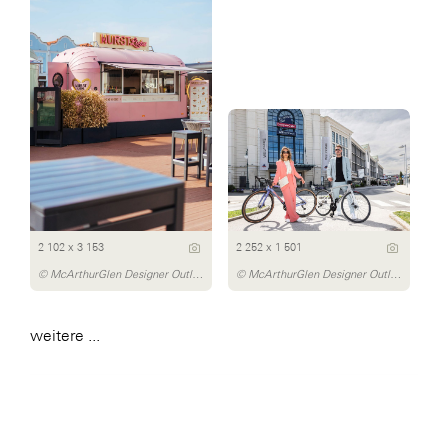
2 102 x 3 153
2 252 x 1 501
© McArthurGlen Designer Outlet Parndorf/Dávid Bártfay
© McArthurGlen Designer Outlet Salzburg/Michael Preschl
weitere ...