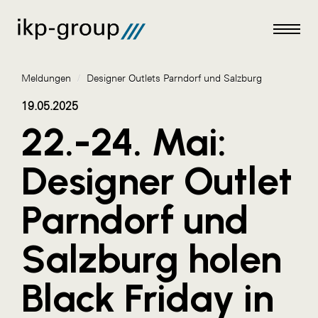
Meldungen
/
Designer Outlets Parndorf und Salzburg
19.05.2025
22.-24. Mai:
Meldungen
Designer Outlet
AKTUELLES
Parndorf und
ACO
ALEX Krems
Salzburg holen
Amazon Web Services
Black Friday in
Artweger
AustroCel Hallein