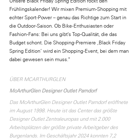
Unsere Black Friday Spring Edition rockt den
Frühlingskalender! Wir mixen Premium-Shopping mit
echter Sport-Power – genau das Richtige zum Start in
die Outdoor-Saison. Ob Bike-Enthusiasten oder
Fashion-Fans: Bei uns gibt's Top-Qualität, die das
Budget schont. Die Shopping-Premiere ‚Black Friday
Spring Edition‘ wird ein Shopping-Event, bei dem man
dabei gewesen sein muss."
ÜBER MCARTHURGLEN
McArthurGlen Designer Outlet Parndorf
Das McArthurGlen Designer Outlet Parndorf eröffnete
im August 1998. Heute ist das Center das größte
Designer Outlet Zentraleuropas und mit 2.000
Arbeitsplätzen der größte private Arbeitgeber des
Burgenlands. Im Geschäftsjahr 2024 konnten 7,2