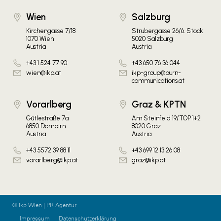
Wien
Salzburg
Kirchengasse 7/18
Strubergasse 26/6. Stock
1070 Wien
5020 Salzburg
Austria
Austria
+43 1 524 77 90
+43 650 76 36 044
wien@ikp.at
ikp-group@burn-
communications.at
Vorarlberg
Graz & KPTN
Gütlestraße 7a
Am Steinfeld 19/TOP 1+2
6850 Dornbirn
8020 Graz
Austria
Austria
+43 5572 39 88 11
+43 699 12 13 26 08
vorarlberg@ikp.at
graz@ikp.at
© ikp Wien | PR Agentur
Impressum
Datenschutzerklärung