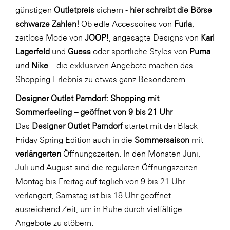
LAT Nitrogen
günstigen
Outletpreis
sichern -
hier schreibt die Börse
schwarze Zahlen!
Ob edle Accessoires von
Furla
,
Libro
zeitlose Mode von
JOOP!
, angesagte Designs von
Karl
Lidl Österreich
Lagerfeld
und
Guess
oder sportliche Styles von
Puma
Die Menü-Manufaktur
und
Nike
– die exklusiven Angebote machen das
Shopping-Erlebnis zu etwas ganz Besonderem.
MTH Retail Group
OMV
Designer Outlet Parndorf: Shopping mit
Sommerfeeling – geöffnet von 9 bis 21 Uhr
OptimaMed
Das
Designer Outlet Parndorf
startet mit der Black
PAGRO
Friday Spring Edition auch in die
Sommersaison
mit
PHH Rechtsanwält:innen
verlängerten
Öffnungszeiten. In den Monaten Juni,
Juli und August sind die regulären Öffnungszeiten
Primark
Montag bis Freitag auf täglich von 9 bis 21 Uhr
Salesforce
verlängert, Samstag ist bis 18 Uhr geöffnet –
sebamed
ausreichend Zeit, um in Ruhe durch vielfältige
Angebote zu stöbern.
SeneCura