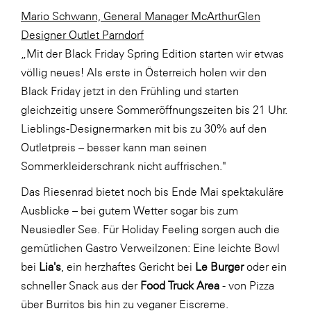
Mario Schwann, General Manager McArthurGlen
SERVICE&MORE
Designer Outlet Parndorf
SKINUANCE®
„Mit der Black Friday Spring Edition starten wir etwas
Somfy
völlig neues! Als erste in Österreich holen wir den
Black Friday jetzt in den Frühling und starten
Sony DADC
gleichzeitig unsere Sommeröffnungszeiten bis 21 Uhr.
SPIEGLTEC
Lieblings-Designermarken mit bis zu 30% auf den
STIHL Tirol
Outletpreis – besser kann man seinen
Sommerkleiderschrank nicht auffrischen."
Trend Micro
Das Riesenrad bietet noch bis Ende Mai spektakuläre
TAG GmbH
Ausblicke – bei gutem Wetter sogar bis zum
VALETTA
Neusiedler See. Für Holiday Feeling sorgen auch die
Verband Druck Medien Österreich
gemütlichen Gastro Verweilzonen: Eine leichte Bowl
bei
Lia's
, ein herzhaftes Gericht bei
Le Burger
oder ein
Wirtschaftskammer Salzburg
schneller Snack aus der
Food Truck Area
- von Pizza
WKS Fachgruppe Fahrzeughandel und
über Burritos bis hin zu veganer Eiscreme.
Fahrzeugtechnik