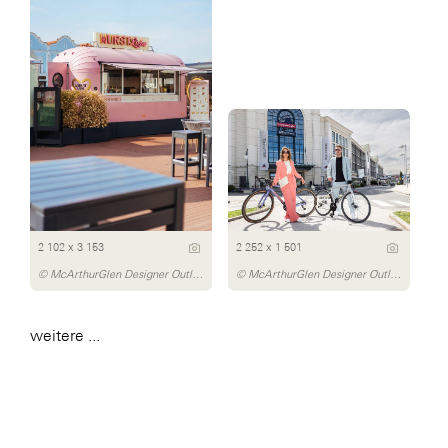
2 102 x 3 153
2 252 x 1 501
© McArthurGlen Designer Outlet Parndorf/Dávid Bártfay
© McArthurGlen Designer Outlet Salzburg/Michael Preschl
weitere ...