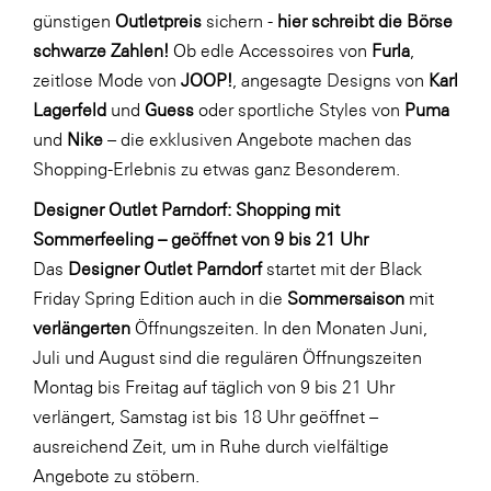
LAT Nitrogen
günstigen
Outletpreis
sichern -
hier schreibt die Börse
schwarze Zahlen!
Ob edle Accessoires von
Furla
,
Libro
zeitlose Mode von
JOOP!
, angesagte Designs von
Karl
Lidl Österreich
Lagerfeld
und
Guess
oder sportliche Styles von
Puma
Die Menü-Manufaktur
und
Nike
– die exklusiven Angebote machen das
Shopping-Erlebnis zu etwas ganz Besonderem.
MTH Retail Group
OMV
Designer Outlet Parndorf: Shopping mit
Sommerfeeling – geöffnet von 9 bis 21 Uhr
OptimaMed
Das
Designer Outlet Parndorf
startet mit der Black
PAGRO
Friday Spring Edition auch in die
Sommersaison
mit
PHH Rechtsanwält:innen
verlängerten
Öffnungszeiten. In den Monaten Juni,
Juli und August sind die regulären Öffnungszeiten
Primark
Montag bis Freitag auf täglich von 9 bis 21 Uhr
Salesforce
verlängert, Samstag ist bis 18 Uhr geöffnet –
sebamed
ausreichend Zeit, um in Ruhe durch vielfältige
Angebote zu stöbern.
SeneCura