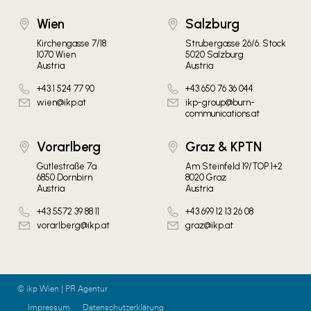
Wien
Salzburg
Kirchengasse 7/18
Strubergasse 26/6. Stock
1070 Wien
5020 Salzburg
Austria
Austria
+43 1 524 77 90
+43 650 76 36 044
wien@ikp.at
ikp-group@burn-
communications.at
Vorarlberg
Graz & KPTN
Gütlestraße 7a
Am Steinfeld 19/TOP 1+2
6850 Dornbirn
8020 Graz
Austria
Austria
+43 5572 39 88 11
+43 699 12 13 26 08
vorarlberg@ikp.at
graz@ikp.at
© ikp Wien | PR Agentur
Impressum
Datenschutzerklärung