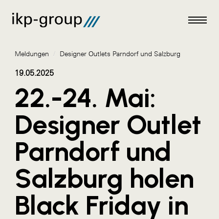
Meldungen
/
Designer Outlets Parndorf und Salzburg
19.05.2025
22.-24. Mai:
Meldungen
Designer Outlet
AKTUELLES
Parndorf und
ACO
ALEX Krems
Salzburg holen
Amazon Web Services
Black Friday in
Artweger
AustroCel Hallein