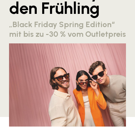
den Frühling
Blaguss
Bundesverband Sonnenschutztechnik
„Black Friday Spring Edition“
Cineplexx
mit bis zu -30 % vom Outletpreis
Colmobil Austria
Controller Institut
Darbo
Designer Outlets Parndorf und Salzburg
DOMOFERM
Essity
EY
FG UBIT Salzburg
foodaffairs