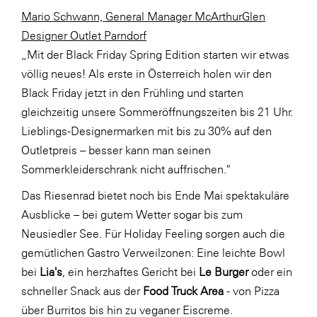
Mario Schwann, General Manager McArthurGlen
SERVICE&MORE
Designer Outlet Parndorf
SKINUANCE®
„Mit der Black Friday Spring Edition starten wir etwas
Somfy
völlig neues! Als erste in Österreich holen wir den
Black Friday jetzt in den Frühling und starten
Sony DADC
gleichzeitig unsere Sommeröffnungszeiten bis 21 Uhr.
SPIEGLTEC
Lieblings-Designermarken mit bis zu 30% auf den
STIHL Tirol
Outletpreis – besser kann man seinen
Sommerkleiderschrank nicht auffrischen."
Trend Micro
Das Riesenrad bietet noch bis Ende Mai spektakuläre
TAG GmbH
Ausblicke – bei gutem Wetter sogar bis zum
VALETTA
Neusiedler See. Für Holiday Feeling sorgen auch die
Verband Druck Medien Österreich
gemütlichen Gastro Verweilzonen: Eine leichte Bowl
bei
Lia's
, ein herzhaftes Gericht bei
Le Burger
oder ein
Wirtschaftskammer Salzburg
schneller Snack aus der
Food Truck Area
- von Pizza
WKS Fachgruppe Fahrzeughandel und
über Burritos bis hin zu veganer Eiscreme.
Fahrzeugtechnik