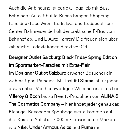
Auch die Anbindung ist perfekt - egal ob mit Bus,
WKS Fachgruppe Finanzdienstleister
Bahn oder Auto. Shuttle-Busse bringen Shopping-
WK UBIT
Fans direkt aus Wien, Bratislava und Budapest zum
Zühlke
Center. Bahnreisende holt der praktische E-Bus vom
Bahnhof ab. Und E-Auto-Fahrer? Die freuen sich über
Media
zahlreiche Ladestationen direkt vor Ort.
Designer Outlet Salzburg: Black Friday Spring Edition
im Sportmarken-Paradies mit Extra-Flair
Im
Designer Outlet Salzburg
erwartet Besucher ein
wahres Sport-Paradies. Mit fast
90 Stores
ist für jeden
etwas dabei: Von hochwertigen Wohnaccessoires bei
Villeroy & Boch
bis zu Beauty-Produkten von
ALINA &
The Cosmetics Company
– hier findet jeder genau das
Richtige. Besonders Sportbegeisterte kommen auf
ihre Kosten: Auf über 7.000 m² präsentieren Marken
wie
Nike, Under Armour, Asics
und
Puma
ihr