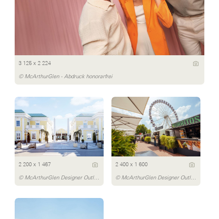
3 125 x 2 224
© McArthurGlen - Abdruck honorarfrei
2 200 x 1 467
2 400 x 1 600
© McArthurGlen Designer Outlet Parndorf/Daniel Bointner
© McArthurGlen Designer Outlet Parndorf/Dávid Bártfay