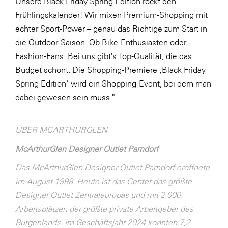
Unsere Black Friday Spring Edition rockt den
Frühlingskalender! Wir mixen Premium-Shopping mit
echter Sport-Power – genau das Richtige zum Start in
die Outdoor-Saison. Ob Bike-Enthusiasten oder
Fashion-Fans: Bei uns gibt's Top-Qualität, die das
Budget schont. Die Shopping-Premiere ‚Black Friday
Spring Edition‘ wird ein Shopping-Event, bei dem man
dabei gewesen sein muss."
ÜBER MCARTHURGLEN
McArthurGlen Designer Outlet Parndorf
Das McArthurGlen Designer Outlet Parndorf eröffnete
im August 1998. Heute ist das Center das größte
Designer Outlet Zentraleuropas und mit 2.000
Arbeitsplätzen der größte private Arbeitgeber des
Burgenlands. Im Geschäftsjahr 2024 konnten 7,2