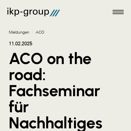
Meldungen
/
ACO
11.02.2025
ACO on the
Meldungen
road:
AKTUELLES
Fachseminar
ACO
ALEX Krems
für
Amazon Web Services
Nachhaltiges
Artweger
AustroCel Hallein