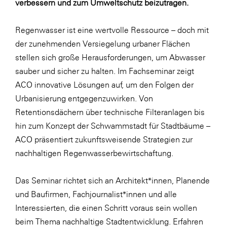
verbessern und zum Umweltschutz beizutragen.
LAT Nitrogen
Libro
Regenwasser ist eine wertvolle Ressource – doch mit
Lidl Österreich
der zunehmenden Versiegelung urbaner Flächen
stellen sich große Herausforderungen, um Abwasser
Die Menü-Manufaktur
sauber und sicher zu halten. Im Fachseminar zeigt
MTH Retail Group
ACO innovative Lösungen auf, um den Folgen der
OMV
Urbanisierung entgegenzuwirken. Von
Retentionsdächern über technische Filteranlagen bis
OptimaMed
hin zum Konzept der Schwammstadt für Stadtbäume –
PAGRO
ACO präsentiert zukunftsweisende Strategien zur
PHH Rechtsanwält:innen
nachhaltigen Regenwasserbewirtschaftung.
Primark
Das Seminar richtet sich an Architekt*innen, Planende
Salesforce
und Baufirmen, Fachjournalist*innen und alle
sebamed
Interessierten, die einen Schritt voraus sein wollen
beim Thema nachhaltige Stadtentwicklung. Erfahren
SeneCura