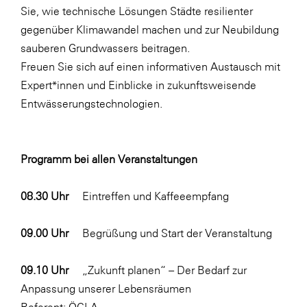
Sie, wie technische Lösungen Städte resilienter
SERVICE&MORE
gegenüber Klimawandel machen und zur Neubildung
SKINUANCE®
sauberen Grundwassers beitragen.
Freuen Sie sich auf einen informativen Austausch mit
Somfy
Expert*innen und Einblicke in zukunftsweisende
Sony DADC
Entwässerungstechnologien.
SPIEGLTEC
STIHL Tirol
Programm bei allen Veranstaltungen
Trend Micro
TAG GmbH
08.30 Uhr
Eintreffen und Kaffeeempfang
VALETTA
09.00 Uhr
Begrüßung und Start der Veranstaltung
Verband Druck Medien Österreich
Wirtschaftskammer Salzburg
09.10 Uhr
„Zukunft planen“ – Der Bedarf zur
Anpassung unserer Lebensräumen
WKS Fachgruppe Fahrzeughandel und
Fahrzeugtechnik