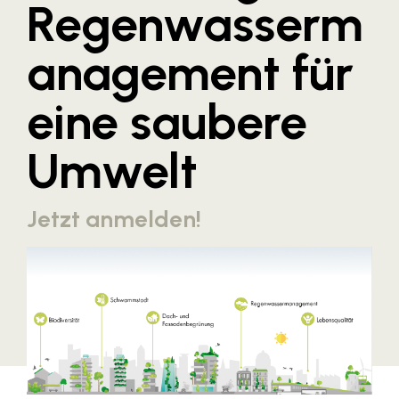
Regenwasserm
Blaguss
anagement für
Bundesverband Sonnenschutztechnik
Cineplexx
eine saubere
Colmobil Austria
Controller Institut
Umwelt
Darbo
Designer Outlets Parndorf und Salzburg
Jetzt anmelden!
DOMOFERM
Essity
EY
FG UBIT Salzburg
foodaffairs