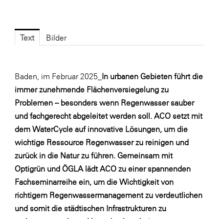
Fressnapf
FRoSTA
Text
Bilder
FV Energierohstoff & Kraftstoff
Gardena
Gas Connect Austria
Baden, im Februar 2025_
In urbanen Gebieten führt die
immer zunehmende Flächenversiegelung zu
GBV - Verband gemeinnütziger
Bauvereinigungen
Problemen – besonders wenn Regenwasser sauber
und fachgerecht abgeleitet werden soll. ACO setzt mit
Getzner Werkstoffe
dem WaterCycle auf innovative Lösungen, um die
Heimat Österreich
wichtige Ressource Regenwasser zu reinigen und
ikp
zurück in die Natur zu führen. Gemeinsam mit
Optigrün und ÖGLA lädt ACO zu einer spannenden
Johnson & Johnson
Fachseminarreihe ein, um die Wichtigkeit von
JELD-WEN DANA
richtigem Regenwassermanagement zu verdeutlichen
kosaplaner
und somit die städtischen Infrastrukturen zu