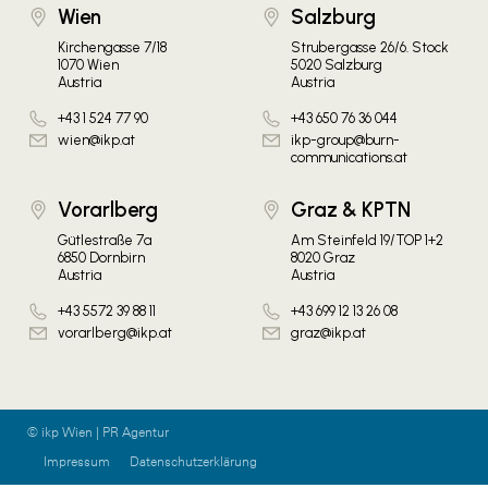
Wien
Salzburg
Kirchengasse 7/18
Strubergasse 26/6. Stock
1070 Wien
5020 Salzburg
Austria
Austria
+43 1 524 77 90
+43 650 76 36 044
wien@ikp.at
ikp-group@burn-
communications.at
Vorarlberg
Graz & KPTN
Gütlestraße 7a
Am Steinfeld 19/TOP 1+2
6850 Dornbirn
8020 Graz
Austria
Austria
+43 5572 39 88 11
+43 699 12 13 26 08
vorarlberg@ikp.at
graz@ikp.at
© ikp Wien | PR Agentur
Impressum
Datenschutzerklärung