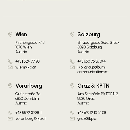
Wien
Salzburg
Kirchengasse 7/18
Strubergasse 26/6. Stock
1070 Wien
5020 Salzburg
Austria
Austria
+43 1 524 77 90
+43 650 76 36 044
wien@ikp.at
ikp-group@burn-
communications.at
Vorarlberg
Graz & KPTN
Gütlestraße 7a
Am Steinfeld 19/TOP 1+2
6850 Dornbirn
8020 Graz
Austria
Austria
+43 5572 39 88 11
+43 699 12 13 26 08
vorarlberg@ikp.at
graz@ikp.at