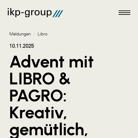
Meldungen
/
Libro
10.11.2025
Advent mit
Meldungen
LIBRO &
AKTUELLES
PAGRO:
ACO
ALEX Krems
Kreativ,
Amazon Web Services
gemütlich,
Artweger
AustroCel Hallein