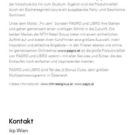
der Vorschule bis hin zum Studium. Ergänzt wird die Produktvielfalt
durch ein Büchersegment sowie ein ausgebautes Party- und Geschenke-
Sortiment.
Unter dem Motto „Fix zam“ bündeln PAGRO und LIBRO ihre Stärken
und gehen gemeinsam einen wichtigen Schritt in die Zukunft. Die
beiden Marken der MTH Retail Group treten mit einem einheitlichen
Auftritt auf und bieten ihren Kund*innen eine größere Auswahl, mehr
Inspiration und attraktive Angebote – in den Filialen ebenso wie online.
Im gemeinsamen Onlineshop
www.pagro.at
ist die große Produktvielfalt
von PAGRO und LIBRO vereint – mit allen Services und Extras, die das
Einkaufen noch einfacher und inspirierender machen.
PAGRO und LIBRO sind Teil des jö Bonus Clubs, dem größten
Multipartnerprogramm in Österreich.
Weitere Informationen:
www.mth-retailgroup.at
,
www.pagro.at
Kontakt
ikp Wien