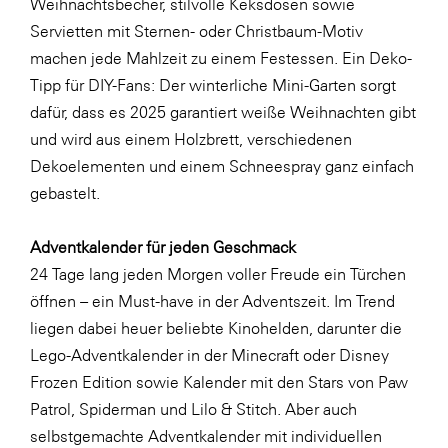
Weihnachtsbecher, stilvolle Keksdosen sowie
SERVICE&MORE
Servietten mit Sternen- oder Christbaum-Motiv
machen jede Mahlzeit zu einem Festessen. Ein Deko-
SKINUANCE®
Tipp für DIY-Fans: Der
winterliche Mini-Garten
sorgt
Somfy
dafür, dass es 2025 garantiert weiße Weihnachten gibt
Sony DADC
und wird aus einem Holzbrett, verschiedenen
Dekoelementen und einem Schneespray ganz einfach
SPIEGLTEC
gebastelt.
STIHL Tirol
Trend Micro
Adventkalender für jeden Geschmack
24 Tage lang jeden Morgen voller Freude ein Türchen
TAG GmbH
öffnen – ein Must-have in der Adventszeit. Im Trend
VALETTA
liegen dabei heuer beliebte Kinohelden, darunter die
Verband Druck Medien Österreich
Lego-Adventkalender in der Minecraft oder Disney
Frozen Edition sowie Kalender mit den Stars von Paw
Wirtschaftskammer Salzburg
Patrol, Spiderman und Lilo & Stitch. Aber auch
WKS Fachgruppe Fahrzeughandel und
selbstgemachte Adventkalender mit individuellen
Fahrzeugtechnik