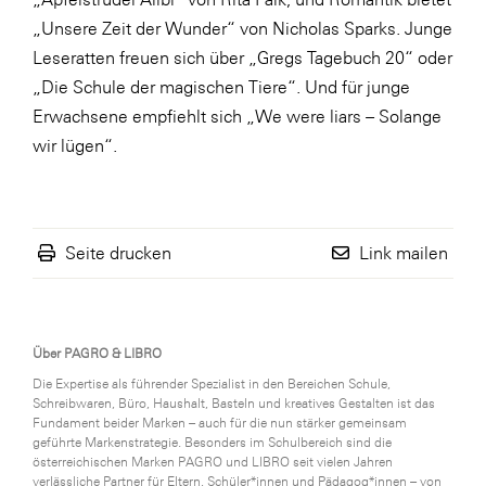
„Unsere Zeit der Wunder“ von Nicholas Sparks. Junge
Leseratten freuen sich über „Gregs Tagebuch 20“ oder
„Die Schule der magischen Tiere“. Und für junge
Erwachsene empfiehlt sich „We were liars – Solange
wir lügen“.
Seite drucken
Link mailen
Über PAGRO & LIBRO
Die Expertise als führender Spezialist in den Bereichen Schule,
Schreibwaren, Büro, Haushalt, Basteln und kreatives Gestalten ist das
Fundament beider Marken – auch für die nun stärker gemeinsam
geführte Markenstrategie. Besonders im Schulbereich sind die
österreichischen Marken PAGRO und LIBRO seit vielen Jahren
verlässliche Partner für Eltern, Schüler*innen und Pädagog*innen – von