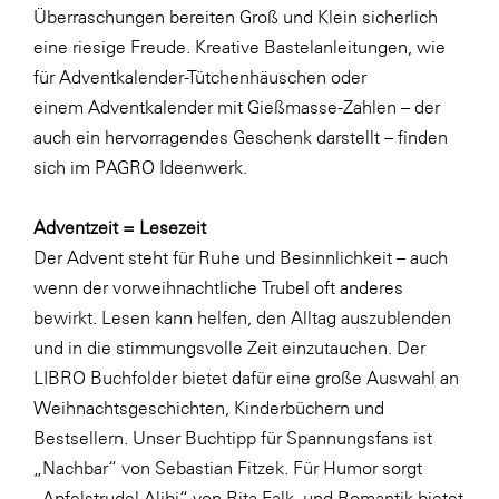
Überraschungen bereiten Groß und Klein sicherlich
WKS Fachgruppe Finanzdienstleister
eine riesige Freude. Kreative Bastelanleitungen, wie
für
Adventkalender-Tütchenhäuschen
oder
WK UBIT
einem
Adventkalender mit Gießmasse-Zahlen
– der
Zühlke
auch ein hervorragendes Geschenk darstellt – finden
Media
sich im PAGRO Ideenwerk.
Adventzeit = Lesezeit
Der Advent steht für Ruhe und Besinnlichkeit – auch
wenn der vorweihnachtliche Trubel oft anderes
bewirkt. Lesen kann helfen, den Alltag auszublenden
und in die stimmungsvolle Zeit einzutauchen. Der
LIBRO Buchfolder bietet dafür eine große Auswahl an
Weihnachtsgeschichten, Kinderbüchern und
Bestsellern. Unser Buchtipp für Spannungsfans ist
„Nachbar“ von Sebastian Fitzek. Für Humor sorgt
„Apfelstrudel Alibi“ von Rita Falk, und Romantik bietet