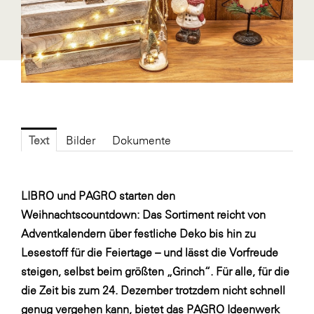
Fressnapf
FRoSTA
FV Energierohstoff & Kraftstoff
Gardena
Gas Connect Austria
GBV - Verband gemeinnütziger
Text
Bilder
Dokumente
Bauvereinigungen
Getzner Werkstoffe
Heimat Österreich
LIBRO und PAGRO starten den
Weihnachtscountdown: Das Sortiment reicht von
ikp
Adventkalendern über festliche Deko bis hin zu
Johnson & Johnson
Lesestoff für die Feiertage – und lässt die Vorfreude
JELD-WEN DANA
steigen, selbst beim größten „Grinch“. Für alle, für die
die Zeit bis zum 24. Dezember trotzdem nicht schnell
kosaplaner
genug vergehen kann, bietet das PAGRO Ideenwerk