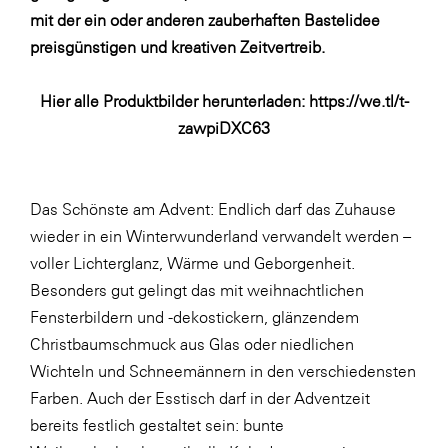
LAT Nitrogen
mit der ein oder anderen zauberhaften Bastelidee
Libro
preisgünstigen und kreativen Zeitvertreib.
Lidl Österreich
Hier alle Produktbilder herunterladen:
https://we.tl/t-
Die Menü-Manufaktur
zawpiDXC63
MTH Retail Group
OMV
Das Schönste am Advent: Endlich darf das Zuhause
OptimaMed
wieder in ein Winterwunderland verwandelt werden –
PAGRO
voller Lichterglanz, Wärme und Geborgenheit.
Besonders gut gelingt das mit weihnachtlichen
PHH Rechtsanwält:innen
Fensterbildern und -dekostickern, glänzendem
Primark
Christbaumschmuck aus Glas oder niedlichen
Salesforce
Wichteln und Schneemännern in den verschiedensten
Farben. Auch der Esstisch darf in der Adventzeit
sebamed
bereits festlich gestaltet sein: bunte
SeneCura