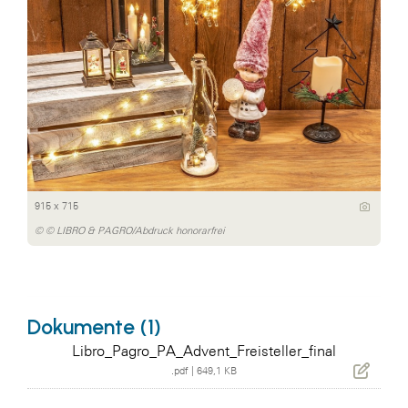
915 x 715
© © LIBRO & PAGRO/Abdruck honorarfrei
Dokumente (1)
Libro_Pagro_PA_Advent_Freisteller_final
.pdf
|
649,1 KB