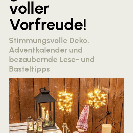
voller
Blaguss
Vorfreude!
Bundesverband Sonnenschutztechnik
Cineplexx
Stimmungsvolle Deko,
Colmobil Austria
Adventkalender und
Controller Institut
bezaubernde Lese- und
Darbo
Basteltipps
Designer Outlets Parndorf und Salzburg
DOMOFERM
Essity
EY
FG UBIT Salzburg
foodaffairs