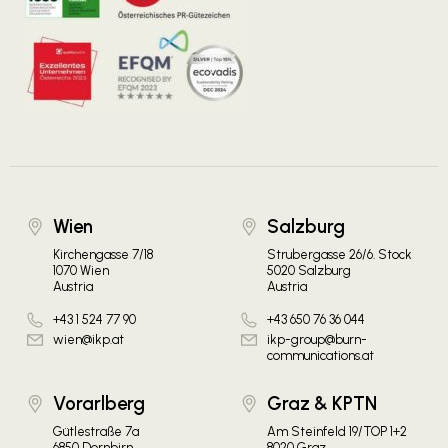
Wien
Salzburg
Kirchengasse 7/18
Strubergasse 26/6. Stock
1070 Wien
5020 Salzburg
Austria
Austria
+43 1 524 77 90
+43 650 76 36 044
wien@ikp.at
ikp-group@burn-
communications.at
Vorarlberg
Graz & KPTN
Gütlestraße 7a
Am Steinfeld 19/TOP 1+2
6850 Dornbirn
8020 Graz