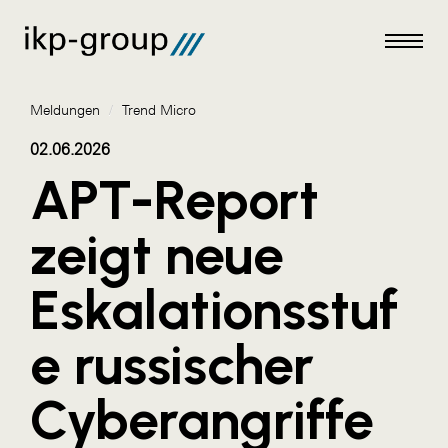
Meldungen
/
Trend Micro
02.06.2026
APT-Report
Meldungen
zeigt neue
AKTUELLES
Eskalationsstuf
ACO
ALEX Krems
e russischer
Amazon Web Services
Cyberangriffe
Artweger
AustroCel Hallein