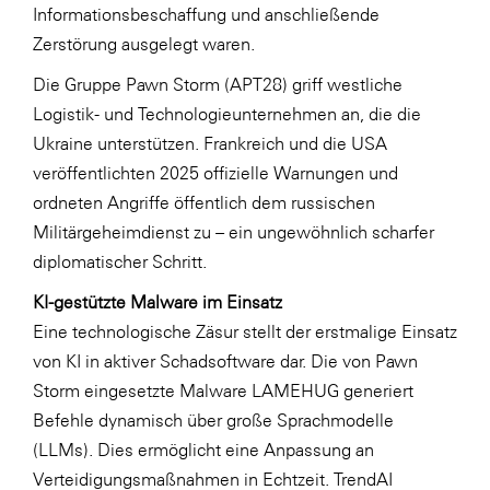
Informationsbeschaffung und anschließende
SERVICE&MORE
Zerstörung ausgelegt waren.
SKINUANCE®
Die Gruppe Pawn Storm (APT28) griff westliche
Somfy
Logistik- und Technologieunternehmen an, die die
Ukraine unterstützen. Frankreich und die USA
Sony DADC
veröffentlichten 2025 offizielle Warnungen und
SPIEGLTEC
ordneten Angriffe öffentlich dem russischen
STIHL Tirol
Militärgeheimdienst zu – ein ungewöhnlich scharfer
diplomatischer Schritt.
Trend Micro
KI-gestützte Malware im Einsatz
TAG GmbH
Eine technologische Zäsur stellt der erstmalige Einsatz
VALETTA
von KI in aktiver Schadsoftware dar. Die von Pawn
Verband Druck Medien Österreich
Storm eingesetzte Malware LAMEHUG generiert
Befehle dynamisch über große Sprachmodelle
Wirtschaftskammer Salzburg
(LLMs). Dies ermöglicht eine Anpassung an
WKS Fachgruppe Fahrzeughandel und
Verteidigungsmaßnahmen in Echtzeit. TrendAI
Fahrzeugtechnik