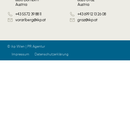
Austria
Austria
+43 5572 39 88 11
+43 699 12 13 26 08
vorarlberg@ikp.at
graz@ikp.at
© ikp Wien | PR Agentur
Impressum
Datenschutzerklärung