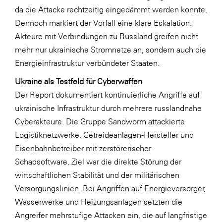
LAT Nitrogen
da die Attacke rechtzeitig eingedämmt werden konnte.
Dennoch markiert der Vorfall eine klare Eskalation:
Libro
Akteure mit Verbindungen zu Russland greifen nicht
Lidl Österreich
mehr nur ukrainische Stromnetze an, sondern auch die
Die Menü-Manufaktur
Energieinfrastruktur verbündeter Staaten.
MTH Retail Group
Ukraine als Testfeld für Cyberwaffen
OMV
Der Report dokumentiert kontinuierliche Angriffe auf
ukrainische Infrastruktur durch mehrere russlandnahe
OptimaMed
Cyberakteure. Die Gruppe Sandworm attackierte
PAGRO
Logistiknetzwerke, Getreideanlagen-Hersteller und
PHH Rechtsanwält:innen
Eisenbahnbetreiber mit zerstörerischer
Schadsoftware. Ziel war die direkte Störung der
Primark
wirtschaftlichen Stabilität und der militärischen
Salesforce
Versorgungslinien. Bei Angriffen auf Energieversorger,
sebamed
Wasserwerke und Heizungsanlagen setzten die
Angreifer mehrstufige Attacken ein, die auf langfristige
SeneCura