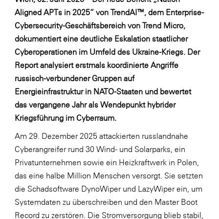
Fressnapf
Aligned APTs in 2025“ von TrendAI™, dem Enterprise-
FRoSTA
Cybersecurity-Geschäftsbereich von Trend Micro,
FV Energierohstoff & Kraftstoff
dokumentiert eine deutliche Eskalation staatlicher
Cyberoperationen im Umfeld des Ukraine-Kriegs. Der
Gardena
Report analysiert erstmals koordinierte Angriffe
Gas Connect Austria
russisch-verbundener Gruppen auf
GBV - Verband gemeinnütziger
Energieinfrastruktur in NATO-Staaten und bewertet
Bauvereinigungen
das vergangene Jahr als Wendepunkt hybrider
Kriegsführung im Cyberraum.
Getzner Werkstoffe
Am 29. Dezember 2025 attackierten russlandnahe
Heimat Österreich
Cyberangreifer rund 30 Wind- und Solarparks, ein
ikp
Privatunternehmen sowie ein Heizkraftwerk in Polen,
Johnson & Johnson
das eine halbe Million Menschen versorgt. Sie setzten
die Schadsoftware DynoWiper und LazyWiper ein, um
JELD-WEN DANA
Systemdaten zu überschreiben und den Master Boot
kosaplaner
Record zu zerstören. Die Stromversorgung blieb stabil,