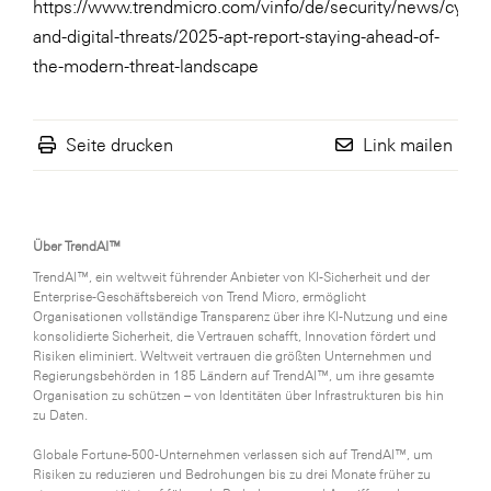
https://www.trendmicro.com/vinfo/de/security/news/cyber
and-digital-threats/2025-apt-report-staying-ahead-of-
the-modern-threat-landscape
Seite drucken
Link mailen
Über TrendAI™
TrendAI™, ein weltweit führender Anbieter von KI-Sicherheit und der
Enterprise-Geschäftsbereich von Trend Micro, ermöglicht
Organisationen vollständige Transparenz über ihre KI-Nutzung und eine
konsolidierte Sicherheit, die Vertrauen schafft, Innovation fördert und
Risiken eliminiert. Weltweit vertrauen die größten Unternehmen und
Regierungsbehörden in 185 Ländern auf TrendAI™, um ihre gesamte
Organisation zu schützen – von Identitäten über Infrastrukturen bis hin
zu Daten.
Globale Fortune-500-Unternehmen verlassen sich auf TrendAI™, um
Risiken zu reduzieren und Bedrohungen bis zu drei Monate früher zu