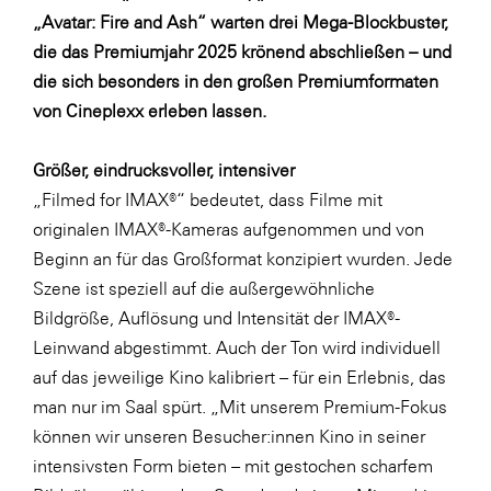
LAT Nitrogen
„Avatar: Fire and Ash“ warten drei Mega-Blockbuster,
Libro
die das Premiumjahr 2025 krönend abschließen – und
die sich besonders in den großen Premiumformaten
Lidl Österreich
von Cineplexx erleben lassen.
Die Menü-Manufaktur
MTH Retail Group
Größer, eindrucksvoller, intensiver
„Filmed for IMAX®“ bedeutet, dass Filme mit
OMV
originalen IMAX®-Kameras aufgenommen und von
OptimaMed
Beginn an für das Großformat konzipiert wurden. Jede
PAGRO
Szene ist speziell auf die außergewöhnliche
Bildgröße, Auflösung und Intensität der IMAX®-
PHH Rechtsanwält:innen
Leinwand abgestimmt. Auch der Ton wird individuell
Primark
auf das jeweilige Kino kalibriert – für ein Erlebnis, das
Salesforce
man nur im Saal spürt. „Mit unserem Premium-Fokus
können wir unseren Besucher:innen Kino in seiner
sebamed
intensivsten Form bieten – mit gestochen scharfem
SeneCura