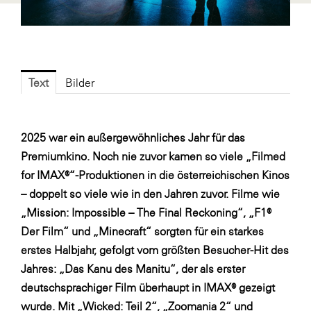
Fressnapf
FRoSTA
FV Energierohstoff & Kraftstoff
Gardena
Text
Bilder
Gas Connect Austria
GBV - Verband gemeinnütziger
2025 war ein außergewöhnliches Jahr für das
Bauvereinigungen
Premiumkino. Noch nie zuvor kamen so viele „Filmed
Getzner Werkstoffe
for IMAX®“-Produktionen in die österreichischen Kinos
Heimat Österreich
– doppelt so viele wie in den Jahren zuvor. Filme wie
„Mission: Impossible – The Final Reckoning“, „F1®
ikp
Der Film“ und „Minecraft“ sorgten für ein starkes
Johnson & Johnson
erstes Halbjahr, gefolgt vom größten Besucher-Hit des
JELD-WEN DANA
Jahres: „Das Kanu des Manitu“, der als erster
deutschsprachiger Film überhaupt in IMAX® gezeigt
kosaplaner
wurde. Mit „Wicked: Teil 2“, „Zoomania 2“ und