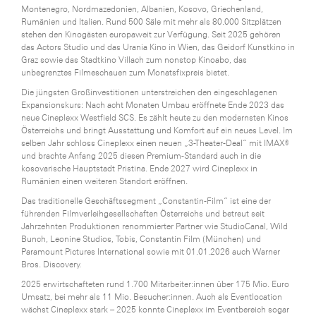
Montenegro, Nordmazedonien, Albanien, Kosovo, Griechenland,
Rumänien und Italien. Rund 500 Säle mit mehr als 80.000 Sitzplätzen
stehen den Kinogästen europaweit zur Verfügung. Seit 2025 gehören
das Actors Studio und das Urania Kino in Wien, das Geidorf Kunstkino in
Graz sowie das Stadtkino Villach zum nonstop Kinoabo, das
unbegrenztes Filmeschauen zum Monatsfixpreis bietet.
Die jüngsten Großinvestitionen unterstreichen den eingeschlagenen
Expansionskurs: Nach acht Monaten Umbau eröffnete Ende 2023 das
neue Cineplexx Westfield SCS. Es zählt heute zu den modernsten Kinos
Österreichs und bringt Ausstattung und Komfort auf ein neues Level. Im
selben Jahr schloss Cineplexx einen neuen „3-Theater-Deal“ mit IMAX®
und brachte Anfang 2025 diesen Premium-Standard auch in die
kosovarische Hauptstadt Pristina. Ende 2027 wird Cineplexx in
Rumänien einen weiteren Standort eröffnen.
Das traditionelle Geschäftssegment „Constantin-Film“ ist eine der
führenden Filmverleihgesellschaften Österreichs und betreut seit
Jahrzehnten Produktionen renommierter Partner wie StudioCanal, Wild
Bunch, Leonine Studios, Tobis, Constantin Film (München) und
Paramount Pictures International sowie mit 01.01.2026 auch Warner
Bros. Discovery.
2025 erwirtschafteten rund 1.700 Mitarbeiter:innen über 175 Mio. Euro
Umsatz, bei mehr als 11 Mio. Besucher:innen. Auch als Eventlocation
wächst Cineplexx stark – 2025 konnte Cineplexx im Eventbereich sogar