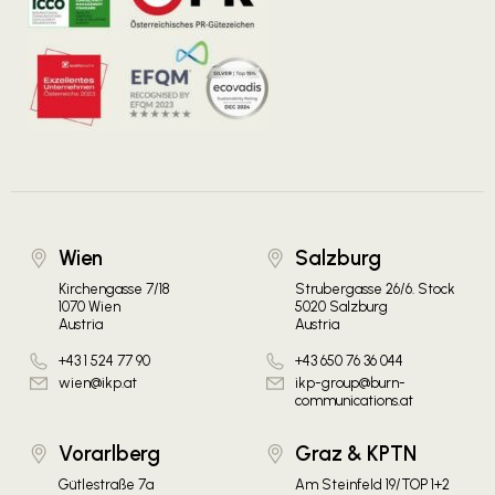
Wien
Salzburg
Kirchengasse 7/18
Strubergasse 26/6. Stock
1070 Wien
5020 Salzburg
Austria
Austria
+43 1 524 77 90
+43 650 76 36 044
wien@ikp.at
ikp-group@burn-
communications.at
Vorarlberg
Graz & KPTN
Gütlestraße 7a
Am Steinfeld 19/TOP 1+2