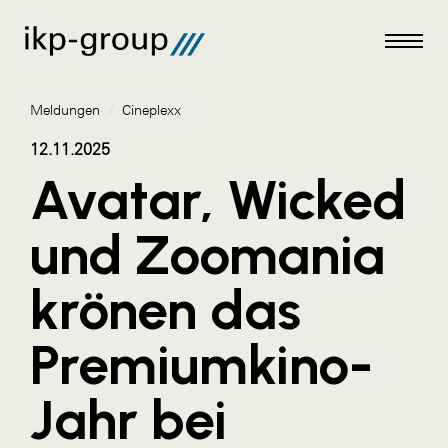
Meldungen
/
Cineplexx
12.11.2025
Avatar, Wicked
Meldungen
und Zoomania
AKTUELLES
krönen das
ACO
ALEX Krems
Premiumkino-
Amazon Web Services
Jahr bei
Artweger
AustroCel Hallein