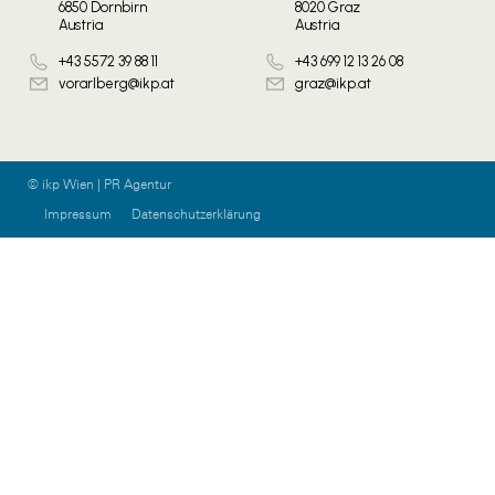
6850 Dornbirn
8020 Graz
Austria
Austria
+43 5572 39 88 11
+43 699 12 13 26 08
vorarlberg@ikp.at
graz@ikp.at
© ikp Wien | PR Agentur
Impressum
Datenschutzerklärung