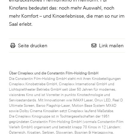
Kinofans bedeutet das: noch mehr Auswahl, noch
mehr Komfort – und Kinoerlebnisse, die man so nur im
Saal erlebt.
Seite drucken
Link mailen
Über Cineplexx und die Constantin Film-Holding GmbH
Die Constantin Film-Holding GmbH steht mit ihren Kinobeteiligungen
Cineplexx Kinobetriebe GmbH, Cineplexx International GmbH und
Lichtspieltheater Betriebs GmbH seit über 50 Jahren für modernes,
visionäres Kino und ist Vorreiter in punkto Kinotechnologie und
Servicestandards. Mit Innovationen wie IMAX® Laser, Onyx LED, Real D
Ultimate Screen, Barco Flagship-Laser, Motion Base System MX4D
sowie Dolby Cinema Kinosälen setzt Cineplexx laufend Maßstäbe.
Die Cineplexx Kinogruppe ist in Tochtergesellschaften der 1951
gegründeten Constantin Film-Holding GmbH (vormals Constantin-Film
Verleih GmbH) organisiert und betreibt knapp 70 Kinos in 12 Ländern:
Österreich, Kroatien, Serbien, Slowenien, Bosnien & Herzegowina,