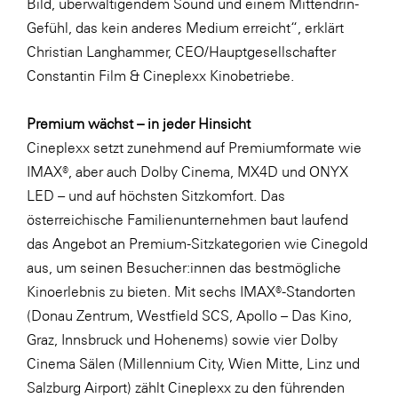
Bild, überwältigendem Sound und einem Mittendrin-
SERVICE&MORE
Gefühl, das kein anderes Medium erreicht“, erklärt
Christian Langhammer, CEO/Hauptgesellschafter
SKINUANCE®
Constantin Film & Cineplexx Kinobetriebe.
Somfy
Sony DADC
Premium wächst – in jeder Hinsicht
Cineplexx setzt zunehmend auf Premiumformate wie
SPIEGLTEC
IMAX®, aber auch Dolby Cinema, MX4D und ONYX
STIHL Tirol
LED – und auf höchsten Sitzkomfort. Das
Trend Micro
österreichische Familienunternehmen baut laufend
das Angebot an Premium-Sitzkategorien wie Cinegold
TAG GmbH
aus, um seinen Besucher:innen das bestmögliche
VALETTA
Kinoerlebnis zu bieten. Mit sechs IMAX®-Standorten
Verband Druck Medien Österreich
(Donau Zentrum, Westfield SCS, Apollo – Das Kino,
Graz, Innsbruck und Hohenems) sowie vier Dolby
Wirtschaftskammer Salzburg
Cinema Sälen (Millennium City, Wien Mitte, Linz und
WKS Fachgruppe Fahrzeughandel und
Salzburg Airport) zählt Cineplexx zu den führenden
Fahrzeugtechnik