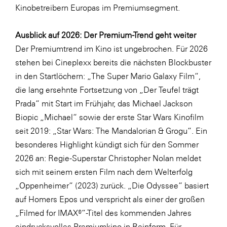
Kinobetreibern Europas im Premiumsegment.
WKS Fachgruppe Finanzdienstleister
Ausblick auf 2026: Der Premium-Trend geht weiter
WK UBIT
Der Premiumtrend im Kino ist ungebrochen. Für 2026
Zühlke
stehen bei Cineplexx bereits die nächsten Blockbuster
Media
in den Startlöchern: „The Super Mario Galaxy Film“,
die lang ersehnte Fortsetzung von „Der Teufel trägt
Prada“ mit Start im Frühjahr, das Michael Jackson
Biopic „Michael“ sowie der erste Star Wars Kinofilm
seit 2019: „Star Wars: The Mandalorian & Grogu“. Ein
besonderes Highlight kündigt sich für den Sommer
2026 an: Regie-Superstar Christopher Nolan meldet
sich mit seinem ersten Film nach dem Welterfolg
„Oppenheimer“ (2023) zurück. „Die Odyssee“ basiert
auf Homers Epos und verspricht als einer der großen
„Filmed for IMAX®“-Titel des kommenden Jahres
eindrucksvolles Premiumkino in Reinform. Für