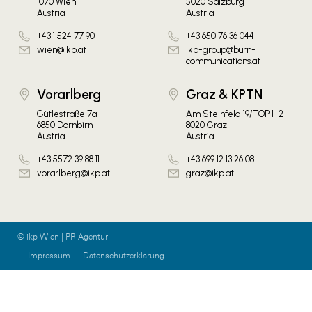
1070 Wien
5020 Salzburg
Austria
Austria
+43 1 524 77 90
+43 650 76 36 044
wien@ikp.at
ikp-group@burn-
communications.at
Vorarlberg
Graz & KPTN
Gütlestraße 7a
Am Steinfeld 19/TOP 1+2
6850 Dornbirn
8020 Graz
Austria
Austria
+43 5572 39 88 11
+43 699 12 13 26 08
vorarlberg@ikp.at
graz@ikp.at
© ikp Wien | PR Agentur
Impressum
Datenschutzerklärung