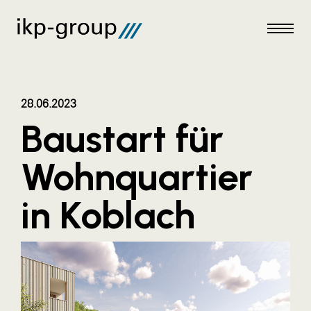
28.06.2023
Baustart für
Meldungen
Wohnquartier
AKTUELLES
in Koblach
ACO
ALEX Krems
Amazon Web Services
Artweger
AustroCel Hallein