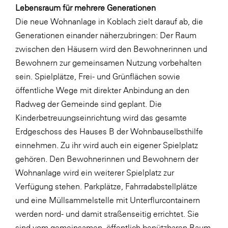
Lebensraum für mehrere Generationen
WKS Fachgruppe Finanzdienstleister
Die neue Wohnanlage in Koblach zielt darauf ab, die
Generationen einander näherzubringen: Der Raum
WK UBIT
zwischen den Häusern wird den Bewohnerinnen und
Zühlke
Bewohnern zur gemeinsamen Nutzung vorbehalten
Media
sein. Spielplätze, Frei- und Grünflächen sowie
öffentliche Wege mit direkter Anbindung an den
Radweg der Gemeinde sind geplant. Die
Kinderbetreuungseinrichtung wird das gesamte
Erdgeschoss des Hauses B der Wohnbauselbsthilfe
einnehmen. Zu ihr wird auch ein eigener Spielplatz
gehören. Den Bewohnerinnen und Bewohnern der
Wohnanlage wird ein weiterer Spielplatz zur
Verfügung stehen. Parkplätze, Fahrradabstellplätze
und eine Müllsammelstelle mit Unterflurcontainern
werden nord- und damit straßenseitig errichtet. Sie
sind vom gemeinsamen, öffentlich benützbaren Raum