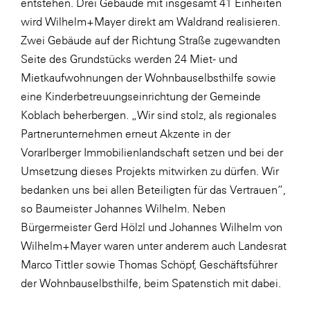
entstehen. Drei Gebäude mit insgesamt 41 Einheiten
SERVICE&MORE
wird Wilhelm+Mayer direkt am Waldrand realisieren.
Zwei Gebäude auf der Richtung Straße zugewandten
SKINUANCE®
Seite des Grundstücks werden 24 Miet- und
Somfy
Mietkaufwohnungen der Wohnbauselbsthilfe sowie
Sony DADC
eine Kinderbetreuungseinrichtung der Gemeinde
Koblach beherbergen. „Wir sind stolz, als regionales
SPIEGLTEC
Partnerunternehmen erneut Akzente in der
STIHL Tirol
Vorarlberger Immobilienlandschaft setzen und bei der
Trend Micro
Umsetzung dieses Projekts mitwirken zu dürfen. Wir
bedanken uns bei allen Beteiligten für das Vertrauen“,
TAG GmbH
so Baumeister Johannes Wilhelm. Neben
VALETTA
Bürgermeister Gerd Hölzl und Johannes Wilhelm von
Verband Druck Medien Österreich
Wilhelm+Mayer waren unter anderem auch Landesrat
Marco Tittler sowie Thomas Schöpf, Geschäftsführer
Wirtschaftskammer Salzburg
der Wohnbauselbsthilfe, beim Spatenstich mit dabei.
WKS Fachgruppe Fahrzeughandel und
Fahrzeugtechnik