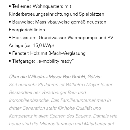
• Teil eines Wohnquartiers mit
Kinderbetreuungseinrichtung und Spielplätzen
• Bauweise: Massivbauweise gemäß neuesten
Energierichtlinien
• Heizsystem: Grundwasser-Wärmepumpe und PV-
Anlage (ca. 15,0 kWp)
• Fenster: Holz mit 3-fach-Verglasung
• Tiefgarage: „e-mobility ready”
Über die Wilhelm+Mayer Bau GmbH, Götzis:
Seit nunmehr 85 Jahren ist Wilhelm+Mayer fester
Bestandteil der Vorarlberger Bau- und
Immobilienbranche. Das Familienunternehmen in
dritter Generation steht für hohe Qualität und
Kompetenz in allen Sparten des Bauens.
Damals wie
heute sind die Mitarbeiterinnen und Mitarbeiter auf