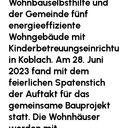
Wohnbauselbsthilfe und
Fressnapf
der Gemeinde fünf
FRoSTA
energieeffiziente
FV Energierohstoff & Kraftstoff
Gardena
Wohngebäude mit
Gas Connect Austria
Kinderbetreuungseinrichtun
GBV - Verband gemeinnütziger
in Koblach. Am 28. Juni
Bauvereinigungen
2023 fand mit dem
Getzner Werkstoffe
feierlichen Spatenstich
Heimat Österreich
ikp
der Auftakt für das
Johnson & Johnson
gemeinsame Bauprojekt
JELD-WEN DANA
statt. Die Wohnhäuser
kosaplaner