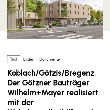
Blaguss
Bundesverband Sonnenschutztechnik
Cineplexx
Colmobil Austria
Controller Institut
Darbo
Designer Outlets Parndorf und Salzburg
Text
Bilder
Dokumente
DOMOFERM
Koblach/Götzis/Bregenz.
Essity
Der Götzner Bauträger
EY
Wilhelm+Mayer realisiert
FG UBIT Salzburg
mit der
foodaffairs