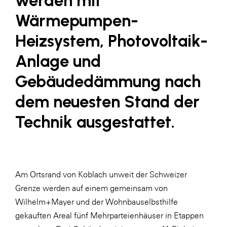
werden mit
LAT Nitrogen
Wärmepumpen-
Libro
Heizsystem, Photovoltaik-
Lidl Österreich
Anlage und
Die Menü-Manufaktur
Gebäudedämmung nach
MTH Retail Group
dem neuesten Stand der
OMV
OptimaMed
Technik ausgestattet.
PAGRO
PHH Rechtsanwält:innen
Primark
Am Ortsrand von Koblach unweit der Schweizer
Salesforce
Grenze werden auf einem gemeinsam von
Wilhelm+Mayer und der Wohnbauselbsthilfe
sebamed
gekauften Areal fünf Mehrparteienhäuser in Etappen
SeneCura