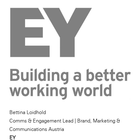
WKS Fachgruppe Finanzdienstleister
WK UBIT
Zühlke
Media
Bettina Loidhold
Comms & Engagement Lead | Brand, Marketing &
Communications Austria
EY