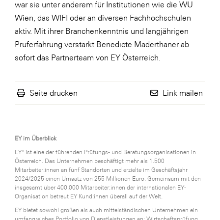
war sie unter anderem für Institutionen wie die WU
LAT Nitrogen
Wien, das WIFI oder an diversen Fachhochschulen
Libro
aktiv. Mit ihrer Branchenkenntnis und langjährigen
Lidl Österreich
Prüferfahrung verstärkt Benedicte Maderthaner ab
sofort das Partnerteam von EY Österreich.
Die Menü-Manufaktur
MTH Retail Group
Seite drucken
Link mailen
OMV
OptimaMed
PAGRO
EY im Überblick
PHH Rechtsanwält:innen
EY* ist eine der führenden Prüfungs- und Beratungsorganisationen in
Österreich. Das Unternehmen beschäftigt mehr als 1.500
Primark
Mitarbeiter:innen an fünf Standorten und erzielte im Geschäftsjahr
2024/2025 einen Umsatz von 255 Millionen Euro. Gemeinsam mit den
Salesforce
insgesamt über 400.000 Mitarbeiter:innen der internationalen EY-
Organisation betreut EY Kund:innen überall auf der Welt.
sebamed
EY bietet sowohl großen als auch mittelständischen Unternehmen ein
SeneCura
umfangreiches Portfolio von Dienstleistungen an: Wirtschaftsprüfung,