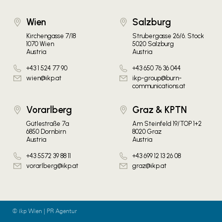
Wien
Salzburg
Kirchengasse 7/18
Strubergasse 26/6. Stock
1070 Wien
5020 Salzburg
Austria
Austria
+43 1 524 77 90
+43 650 76 36 044
wien@ikp.at
ikp-group@burn-
communications.at
Vorarlberg
Graz & KPTN
Gütlestraße 7a
Am Steinfeld 19/TOP 1+2
6850 Dornbirn
8020 Graz
Austria
Austria
+43 5572 39 88 11
+43 699 12 13 26 08
vorarlberg@ikp.at
graz@ikp.at
© ikp Wien | PR Agentur