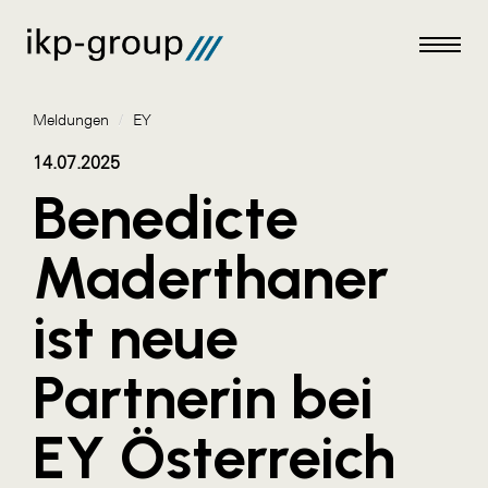
Meldungen
/
EY
14.07.2025
Benedicte
Meldungen
Maderthaner
AKTUELLES
ist neue
ACO
ALEX Krems
Partnerin bei
Amazon Web Services
EY Österreich
Artweger
AustroCel Hallein