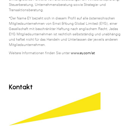
Steuerberatung, Unternehmensberatung sowie Strategie- und
SERVICE&MORE
Transaktionsberatung.
*Der Name EY bezieht sich in diesem Profil auf alle österreichischen
SKINUANCE®
Mitgliedsunternehmen von Ernst &Young Global Limited (EYG), einer
Gesellschaft mit beschränkter Haftung nach englischem Recht. Jedes
Somfy
EYG Mitgliedsunternehmen ist rechtlich selbstständig und unabhängig
und haftet nicht für das Handeln und Unterlassen der jeweils anderen
Sony DADC
Mitgliedsunternehmen.
SPIEGLTEC
Weitere Informationen finden Sie unter
www.ey.com/at
STIHL Tirol
Trend Micro
TAG GmbH
Kontakt
VALETTA
Verband Druck Medien Österreich
Wirtschaftskammer Salzburg
WKS Fachgruppe Fahrzeughandel und
Fahrzeugtechnik