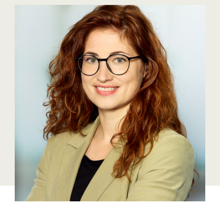
Blaguss
Bundesverband Sonnenschutztechnik
Cineplexx
Colmobil Austria
Controller Institut
Darbo
Designer Outlets Parndorf und Salzburg
DOMOFERM
Essity
EY
FG UBIT Salzburg
foodaffairs