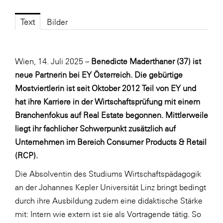
Fressnapf
FRoSTA
Text
Bilder
FV Energierohstoff & Kraftstoff
Gardena
Wien, 14. Juli 2025 –
Benedicte Maderthaner (37) ist
neue Partnerin bei EY Österreich. Die gebürtige
Gas Connect Austria
Mostviertlerin ist seit Oktober 2012 Teil von EY und
GBV - Verband gemeinnütziger
hat ihre Karriere in der Wirtschaftsprüfung mit einem
Bauvereinigungen
Branchenfokus auf Real Estate begonnen. Mittlerweile
Getzner Werkstoffe
liegt ihr fachlicher Schwerpunkt zusätzlich auf
Heimat Österreich
Unternehmen im Bereich Consumer Products & Retail
(RCP).
ikp
Die Absolventin des Studiums Wirtschaftspädagogik
Johnson & Johnson
an der Johannes Kepler Universität Linz bringt bedingt
JELD-WEN DANA
durch ihre Ausbildung zudem eine didaktische Stärke
kosaplaner
mit: Intern wie extern ist sie als Vortragende tätig. So