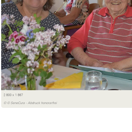
2 800 x 1 867
© © SeneCura - Abdruck honorarfrei