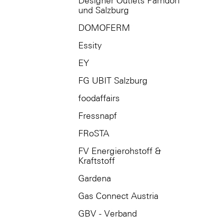
Designer Outlets Parndorf
und Salzburg
DOMOFERM
Essity
EY
FG UBIT Salzburg
foodaffairs
Fressnapf
FRoSTA
FV Energierohstoff &
Kraftstoff
Gardena
Gas Connect Austria
GBV - Verband