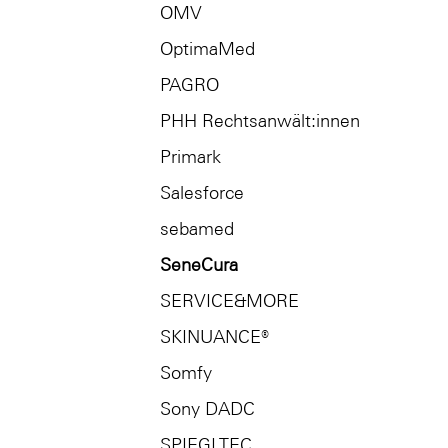
OMV
OptimaMed
PAGRO
PHH Rechtsanwält:innen
Primark
Salesforce
sebamed
SeneCura
SERVICE&MORE
SKINUANCE®
Somfy
Sony DADC
SPIEGLTEC