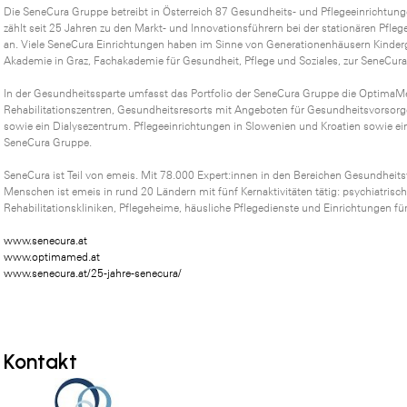
Die SeneCura Gruppe betreibt in Österreich 87 Gesundheits- und Pflegeeinrichtung
zählt seit 25 Jahren zu den Markt- und Innovationsführern bei der stationären Pfl
an. Viele SeneCura Einrichtungen haben im Sinne von Generationenhäusern Kinderg
Akademie in Graz, Fachakademie für Gesundheit, Pflege und Soziales, zur SeneCur
In der Gesundheitssparte umfasst das Portfolio der SeneCura Gruppe die OptimaM
Rehabilitationszentren, Gesundheitsresorts mit Angeboten für Gesundheitsvorsorge
sowie ein Dialysezentrum. Pflegeeinrichtungen in Slowenien und Kroatien sowie ei
SeneCura Gruppe.
SeneCura ist Teil von emeis. Mit 78.000 Expert:innen in den Bereichen Gesundheit
Menschen ist emeis in rund 20 Ländern mit fünf Kernaktivitäten tätig: psychiatrisc
Rehabilitationskliniken, Pflegeheime, häusliche Pflegedienste und Einrichtungen f
www.senecura.at
www.optimamed.at
www.senecura.at/25-jahre-senecura/
Kontakt