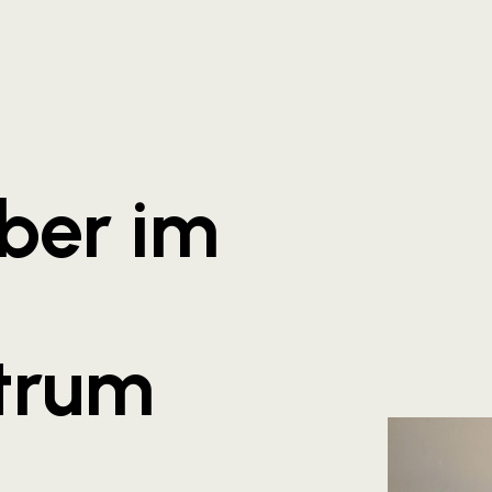
ber im
trum