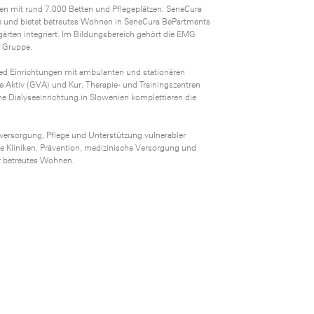
en mit rund 7.000 Betten und Pflegeplätzen. SeneCura
ege und bietet betreutes Wohnen in SeneCura BePartments
ärten integriert. Im Bildungsbereich gehört die EMG
a Gruppe.
ed Einrichtungen mit ambulanten und stationären
 Aktiv (GVA) und Kur, Therapie- und Trainingszentren
ne Dialyseeinrichtung in Slowenien komplettieren die
sversorgung, Pflege und Unterstützung vulnerabler
he Kliniken, Prävention, medizinische Versorgung und
ür betreutes Wohnen.