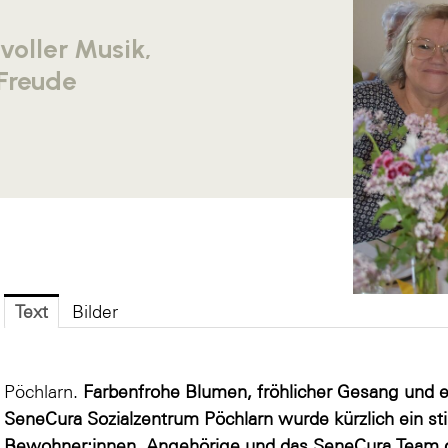
voller Musik,
Freude
Text
Bilder
Pöchlarn.
Farbenfrohe Blumen, fröhlicher Gesang und e
SeneCura Sozialzentrum Pöchlarn wurde kürzlich ein st
Bewohner:innen, Angehörige und das SeneCura Team