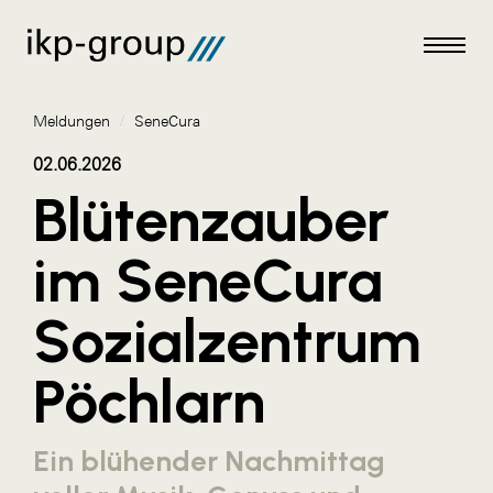
Meldungen
/
SeneCura
02.06.2026
Blütenzauber
Meldungen
im SeneCura
AKTUELLES
Sozialzentrum
ACO
ALEX Krems
Pöchlarn
Amazon Web Services
Artweger
Ein blühender Nachmittag
AustroCel Hallein