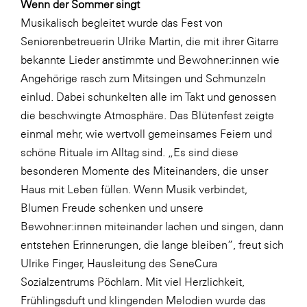
Wenn der Sommer singt
SERVICE&MORE
Musikalisch begleitet wurde das Fest von
Seniorenbetreuerin Ulrike Martin, die mit ihrer Gitarre
SKINUANCE®
bekannte Lieder anstimmte und Bewohner:innen wie
Somfy
Angehörige rasch zum Mitsingen und Schmunzeln
Sony DADC
einlud. Dabei schunkelten alle im Takt und genossen
die beschwingte Atmosphäre. Das Blütenfest zeigte
SPIEGLTEC
einmal mehr, wie wertvoll gemeinsames Feiern und
STIHL Tirol
schöne Rituale im Alltag sind. „Es sind diese
Trend Micro
besonderen Momente des Miteinanders, die unser
Haus mit Leben füllen. Wenn Musik verbindet,
TAG GmbH
Blumen Freude schenken und unsere
VALETTA
Bewohner:innen miteinander lachen und singen, dann
Verband Druck Medien Österreich
entstehen Erinnerungen, die lange bleiben“, freut sich
Ulrike Finger, Hausleitung des SeneCura
Wirtschaftskammer Salzburg
Sozialzentrums Pöchlarn. Mit viel Herzlichkeit,
WKS Fachgruppe Fahrzeughandel und
Frühlingsduft und klingenden Melodien wurde das
Fahrzeugtechnik