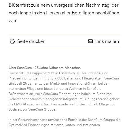
Blütenfest zu einem unvergesslichen Nachmittag, der
WKS Fachgruppe Finanzdienstleister
noch lange in den Herzen aller Beteiligten nachblühen
WK UBIT
wird.
Zühlke
Seite drucken
Link mailen
Media
Über SeneCura - 25 Jahre Näher am Menschen
Die SeneCura Gruppe betreibt in Österreich 87 Gesundheits- und
Pflegeeinrichtungen mit rund 7.000 Betten und Pflegeplätzen. SeneCura
zählt seit 25 Jahren zu den Markt- und Innovationsführern bei der
stationären Pflege und bietet betreutes Wohnen in SeneCura
BePartments an. Viele SeneCura Einrichtungen haben im Sinne von
Generationenhäusern Kindergärten integriert. Im Bildungsbereich gehört
die EMG Akademie in Graz, Fachakademie für Gesundheit, Pflege und
Soziales, zur SeneCura Gruppe.
In der Gesundheitssparte umfasst das Portfolio der SeneCura Gruppe die
OptimaMed Einrichtungen mit ambulanten und stationären