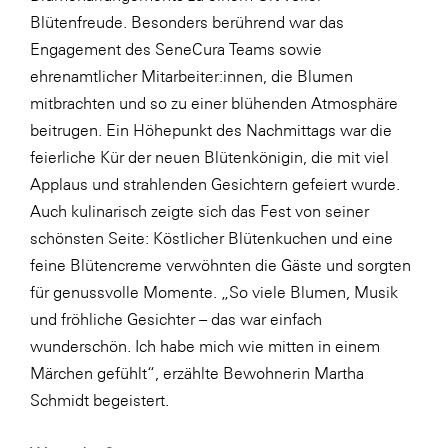
LAT Nitrogen
Blütenfreude. Besonders berührend war das
Libro
Engagement des SeneCura Teams sowie
ehrenamtlicher Mitarbeiter:innen, die Blumen
Lidl Österreich
mitbrachten und so zu einer blühenden Atmosphäre
Die Menü-Manufaktur
beitrugen. Ein Höhepunkt des Nachmittags war die
MTH Retail Group
feierliche Kür der neuen Blütenkönigin, die mit viel
Applaus und strahlenden Gesichtern gefeiert wurde.
OMV
Auch kulinarisch zeigte sich das Fest von seiner
OptimaMed
schönsten Seite: Köstlicher Blütenkuchen und eine
PAGRO
feine Blütencreme verwöhnten die Gäste und sorgten
für genussvolle Momente. „So viele Blumen, Musik
PHH Rechtsanwält:innen
und fröhliche Gesichter – das war einfach
Primark
wunderschön. Ich habe mich wie mitten in einem
Salesforce
Märchen gefühlt“, erzählte Bewohnerin Martha
Schmidt begeistert.
sebamed
SeneCura