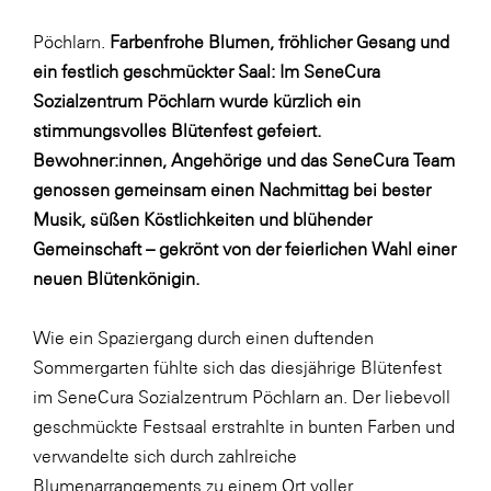
Fressnapf
Pöchlarn.
Farbenfrohe Blumen, fröhlicher Gesang und
FRoSTA
ein festlich geschmückter Saal: Im SeneCura
FV Energierohstoff & Kraftstoff
Sozialzentrum Pöchlarn wurde kürzlich ein
Gardena
stimmungsvolles Blütenfest gefeiert.
Bewohner:innen, Angehörige und das SeneCura Team
Gas Connect Austria
genossen gemeinsam einen Nachmittag bei bester
GBV - Verband gemeinnütziger
Musik, süßen Köstlichkeiten und blühender
Bauvereinigungen
Gemeinschaft – gekrönt von der feierlichen Wahl einer
Getzner Werkstoffe
neuen Blütenkönigin.
Heimat Österreich
Wie ein Spaziergang durch einen duftenden
ikp
Sommergarten fühlte sich das diesjährige Blütenfest
Johnson & Johnson
im SeneCura Sozialzentrum Pöchlarn an. Der liebevoll
JELD-WEN DANA
geschmückte Festsaal erstrahlte in bunten Farben und
verwandelte sich durch zahlreiche
kosaplaner
Blumenarrangements zu einem Ort voller