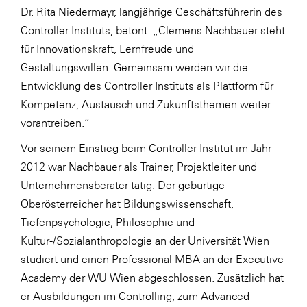
Dr. Rita Niedermayr, langjährige Geschäftsführerin des
SERVICE&MORE
Controller Instituts, betont: „Clemens Nachbauer steht
SKINUANCE®
für Innovationskraft, Lernfreude und
Gestaltungswillen. Gemeinsam werden wir die
Somfy
Entwicklung des Controller Instituts als Plattform für
Sony DADC
Kompetenz, Austausch und Zukunftsthemen weiter
SPIEGLTEC
vorantreiben.“
STIHL Tirol
Vor seinem Einstieg beim Controller Institut im Jahr
2012 war Nachbauer als Trainer, Projektleiter und
Trend Micro
Unternehmensberater tätig. Der gebürtige
TAG GmbH
Oberösterreicher hat Bildungswissenschaft,
VALETTA
Tiefenpsychologie, Philosophie und
Kultur-/Sozialanthropologie an der Universität Wien
Verband Druck Medien Österreich
studiert und einen Professional MBA an der Executive
Wirtschaftskammer Salzburg
Academy der WU Wien abgeschlossen. Zusätzlich hat
WKS Fachgruppe Fahrzeughandel und
er Ausbildungen im Controlling, zum Advanced
Fahrzeugtechnik