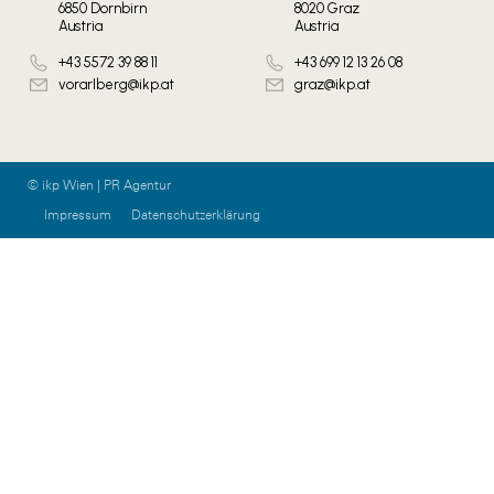
6850 Dornbirn
8020 Graz
Austria
Austria
+43 5572 39 88 11
+43 699 12 13 26 08
vorarlberg@ikp.at
graz@ikp.at
© ikp Wien | PR Agentur
Impressum
Datenschutzerklärung