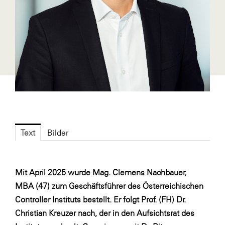
Fressnapf
FRoSTA
FV Energierohstoff & Kraftstoff
Gardena
Gas Connect Austria
GBV - Verband gemeinnütziger
Bauvereinigungen
Getzner Werkstoffe
Text
Bilder
Heimat Österreich
ikp
Mit April 2025 wurde Mag. Clemens Nachbauer,
Johnson & Johnson
MBA (47) zum Geschäftsführer des Österreichischen
JELD-WEN DANA
Controller Instituts bestellt. Er folgt Prof. (FH) Dr.
kosaplaner
Christian Kreuzer nach, der in den Aufsichtsrat des