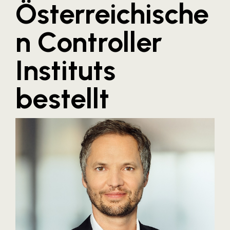
Österreichische
Blaguss
n Controller
Bundesverband Sonnenschutztechnik
Cineplexx
Instituts
Colmobil Austria
Controller Institut
bestellt
Darbo
Designer Outlets Parndorf und Salzburg
DOMOFERM
Essity
EY
FG UBIT Salzburg
foodaffairs