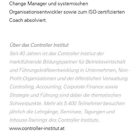
Change Manager und systemischen
WKS Fachgruppe Finanzdienstleister
Organisationsentwickler sowie zum ISO-zertifizierten
Coach absolviert.
WK UBIT
Zühlke
Über das Controller Institut
Media
Seit 40 Jahren ist das Controller Institut der
marktführende Bildungspartner für Betriebswirtschaft
und Führungskräfteentwicklung in Unternehmen, Non-
Profit-Organisationen und der öffentlichen Verwaltung.
Controlling, Accounting, Corporate Finance sowie
Strategie und Führung sind dabei die thematischen
Schwerpunkte. Mehr als 5.400 Teilnehmer besuchen
jährlich die Lehrgänge, Seminare, Tagungen und
Inhouse-Trainings des Controller Instituts.
www.controller-institut.at