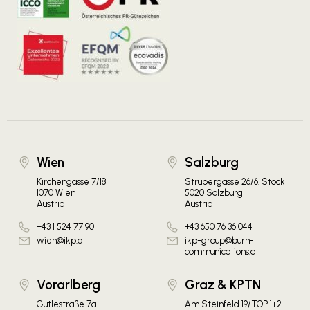
Wien
Salzburg
Kirchengasse 7/18
Strubergasse 26/6. Stock
1070 Wien
5020 Salzburg
Austria
Austria
+43 1 524 77 90
+43 650 76 36 044
wien@ikp.at
ikp-group@burn-
communications.at
Vorarlberg
Graz & KPTN
Gütlestraße 7a
Am Steinfeld 19/TOP 1+2