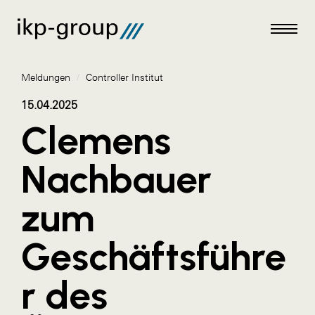
Meldungen
/
Controller Institut
15.04.2025
Clemens
Meldungen
Nachbauer
AKTUELLES
zum
ACO
ALEX Krems
Geschäftsführe
Amazon Web Services
r des
Artweger
AustroCel Hallein