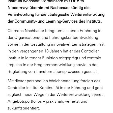
Instituts wechselt. Gemeinsam mit Dr. Rita
LAT Nitrogen
Niedermayr übernimmt Nachbauer künftig die
Libro
Verantwortung für die strategische Weiterentwicklung
Lidl Österreich
der Community- und Learning-Services des Instituts.
Die Menü-Manufaktur
Clemens Nachbauer bringt umfassende Erfahrung in
der Organisations- und Führungskräfteentwicklung
MTH Retail Group
sowie in der Gestaltung innovativer Lernstrategien mit.
OMV
In den vergangenen 13 Jahren hat er das Controller
OptimaMed
Institut in leitender Funktion mitgeprägt und zentrale
Impulse in der Programmentwicklung sowie in der
PAGRO
Begleitung von Transformationsprozessen gesetzt.
PHH Rechtsanwält:innen
Mit dieser personellen Weichenstellung forciert das
Primark
Controller Institut Kontinuität in der Führung und geht
Salesforce
zugleich neue Wege in der Weiterentwicklung seines
Angebotsportfolios – praxisnah, vernetzt und
sebamed
zukunftsorientiert.
SeneCura