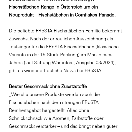
Fressnapf
Fischstäbchen-Range in Österreich um ein
FRoSTA
Neuprodukt – Fischstäbchen in Cornflakes-Panade.
FV Energierohstoff & Kraftstoff
Die beliebte FRoSTA Fischstäbchen-Familie bekommt
Gardena
Zuwachs. Nach der erfreulichen Auszeichnung als
Gas Connect Austria
Testsieger für die FRoSTA Fischstäbchen (klassische
Variante in der 15-Stück-Packung) im März dieses
GBV - Verband gemeinnütziger
Bauvereinigungen
Jahres (laut Stiftung Warentest, Ausgabe 03/2024),
gibt es wieder erfreuliche News bei FRoSTA.
Getzner Werkstoffe
Heimat Österreich
Bester Geschmack ohne Zusatzstoffe
ikp
„Wie alle unsere Produkte werden auch die
Fischstäbchen nach dem strengen FRoSTA
Johnson & Johnson
Reinheitsgebot hergestellt. Alles ohne
JELD-WEN DANA
Schnickschnack wie Aromen, Farbstoffe oder
kosaplaner
Geschmacksverstärker – und das bringt neben guter