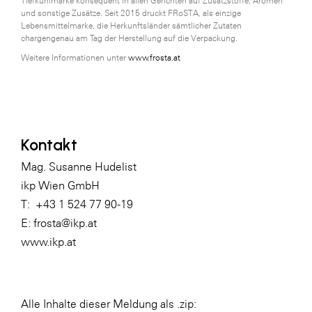
Tiefkühlmarke konsequent in allen Gerichten auf Zusatzstoffe, Aromen
und sonstige Zusätze. Seit 2015 druckt FRoSTA, als einzige
Lebensmittelmarke, die Herkunftsländer sämtlicher Zutaten
chargengenau am Tag der Herstellung auf die Verpackung.
Weitere Informationen unter
www.frosta.at
Kontakt
Mag. Susanne Hudelist
ikp Wien GmbH
T: +43 1 524 77 90-19
E:
frosta@ikp.at
www.ikp.at
Alle Inhalte dieser Meldung als .zip: