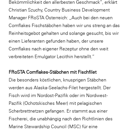
Bekömmlichkeit den allerbesten Geschmack“, erklärt
LAT Nitrogen
Christian Szuchy, Country Business Development
Libro
Manager FRoSTA Österreich: „Auch bei den neuen
Lidl Österreich
Cornflakes Fischstäbchen haben wir uns streng an das
Reinheitsgebot gehalten und solange gesucht, bis wir
Die Menü-Manufaktur
einen Lieferanten gefunden haben, der unsere
MTH Retail Group
Cornflakes nach eigener Rezeptur ohne den weit
OMV
verbreiteten Emulgator Lecithin herstellt.“
OptimaMed
FRoSTA Cornflakes-Stäbchen mit Fischfilet
PAGRO
Die besonders köstlichen, knusprigen Stäbchen
PHH Rechtsanwält:innen
werden aus Alaska-Seelachs-Filet hergestellt. Der
Fisch wird im Nordost-Pazifik oder im Nordwest-
Primark
Pazifik (Ochotskisches Meer) mit pelagischen
Salesforce
Scherbrettnetzen gefangen. Er stammt aus einer
sebamed
Fischerei, die unabhängig nach den Richtlinien des
Marine Stewardship Council (MSC) für eine
SeneCura