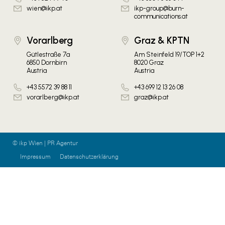
wien@ikp.at
ikp-group@burn-
communications.at
Vorarlberg
Graz & KPTN
Gütlestraße 7a
Am Steinfeld 19/TOP 1+2
6850 Dornbirn
8020 Graz
Austria
Austria
+43 5572 39 88 11
+43 699 12 13 26 08
vorarlberg@ikp.at
graz@ikp.at
© ikp Wien | PR Agentur
Impressum
Datenschutzerklärung