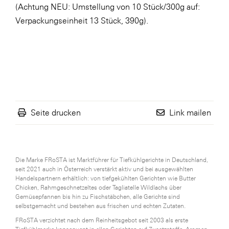
(Achtung NEU: Umstellung von 10 Stück/300g auf:
Verpackungseinheit 13 Stück, 390g).
Seite drucken
Link mailen
Die Marke FRoSTA ist Marktführer für Tiefkühlgerichte in Deutschland,
seit 2021 auch in Österreich verstärkt aktiv und bei ausgewählten
Handelspartnern erhältlich: von tiefgekühlten Gerichten wie Butter
Chicken, Rahmgeschnetzeltes oder Tagliatelle Wildlachs über
Gemüsepfannen bis hin zu Fischstäbchen, alle Gerichte sind
selbstgemacht und bestehen aus frischen und echten Zutaten.
FRoSTA verzichtet nach dem Reinheitsgebot seit 2003 als erste