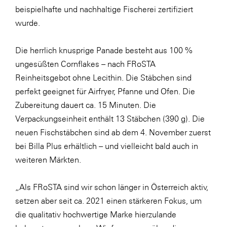
beispielhafte und nachhaltige Fischerei zertifiziert
SERVICE&MORE
wurde.
SKINUANCE®
Die herrlich knusprige Panade besteht aus 100 %
Somfy
ungesüßten Cornflakes – nach FRoSTA
Sony DADC
Reinheitsgebot ohne Lecithin. Die Stäbchen sind
SPIEGLTEC
perfekt geeignet für Airfryer, Pfanne und Ofen. Die
Zubereitung dauert ca. 15 Minuten. Die
STIHL Tirol
Verpackungseinheit enthält 13 Stäbchen (390 g). Die
Trend Micro
neuen Fischstäbchen sind ab dem 4. November zuerst
TAG GmbH
bei Billa Plus erhältlich – und vielleicht bald auch in
weiteren Märkten.
VALETTA
Verband Druck Medien Österreich
„Als FRoSTA sind wir schon länger in Österreich aktiv,
Wirtschaftskammer Salzburg
setzen aber seit ca. 2021 einen stärkeren Fokus, um
die qualitativ hochwertige Marke hierzulande
WKS Fachgruppe Fahrzeughandel und
Fahrzeugtechnik