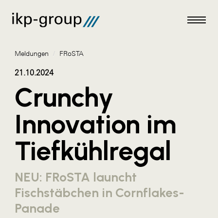
Meldungen
/
FRoSTA
21.10.2024
Crunchy
Meldungen
Innovation im
AKTUELLES
Tiefkühlregal
ACO
ALEX Krems
NEU: FRoSTA launcht
Amazon Web Services
Fischstäbchen in Cornflakes-
Artweger
Panade
AustroCel Hallein