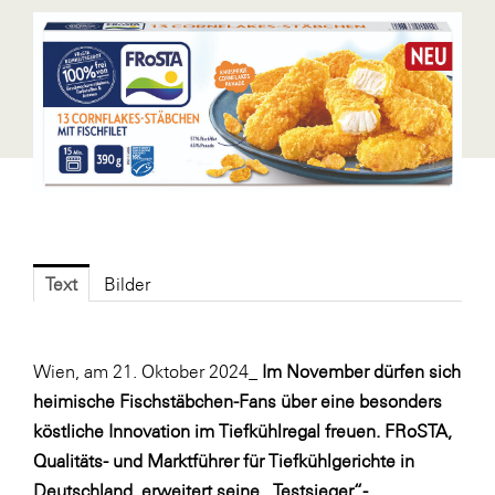
Blaguss
Bundesverband Sonnenschutztechnik
Cineplexx
Colmobil Austria
Controller Institut
Darbo
Designer Outlets Parndorf und Salzburg
Text
Bilder
DOMOFERM
Essity
Wien, am 21. Oktober 2024_
Im November dürfen sich
EY
heimische Fischstäbchen-Fans über eine besonders
FG UBIT Salzburg
köstliche Innovation im Tiefkühlregal freuen. FRoSTA,
Qualitäts- und Marktführer für Tiefkühlgerichte in
foodaffairs
Deutschland, erweitert seine „Testsieger“-