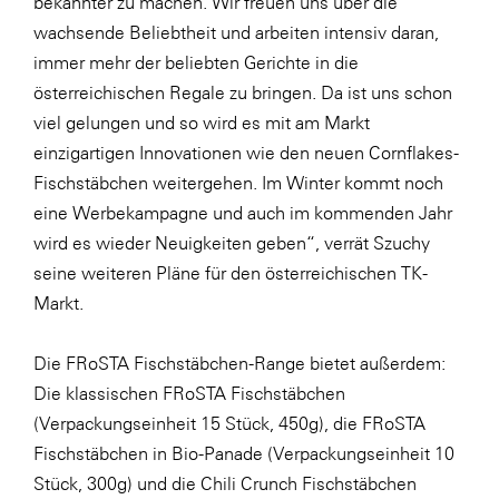
bekannter zu machen. Wir freuen uns über die
wachsende Beliebtheit und arbeiten intensiv daran,
WKS Fachgruppe Finanzdienstleister
immer mehr der beliebten Gerichte in die
WK UBIT
österreichischen Regale zu bringen. Da ist uns schon
Zühlke
viel gelungen und so wird es mit am Markt
einzigartigen Innovationen wie den neuen Cornflakes-
Media
Fischstäbchen weitergehen. Im Winter kommt noch
eine Werbekampagne und auch im kommenden Jahr
wird es wieder Neuigkeiten geben“, verrät Szuchy
seine weiteren Pläne für den österreichischen TK-
Markt.
Die FRoSTA Fischstäbchen-Range bietet außerdem:
Die klassischen FRoSTA Fischstäbchen
(Verpackungseinheit 15 Stück, 450g), die FRoSTA
Fischstäbchen in Bio-Panade (Verpackungseinheit 10
Stück, 300g) und die Chili Crunch Fischstäbchen