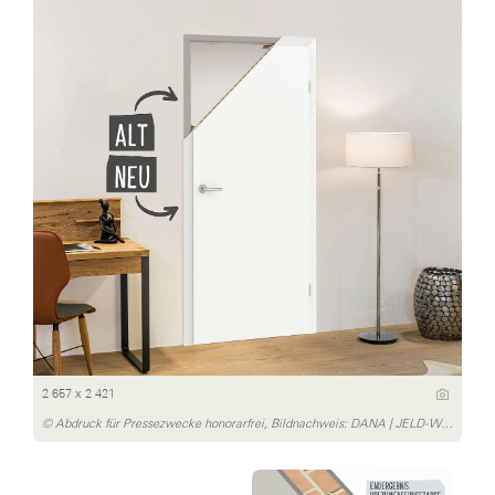
2 657 x 2 421
© Abdruck für Pressezwecke honorarfrei, Bildnachweis: DANA | JELD-WEN Türen GmbH