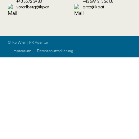
+43 5572 39 88 11
+43 699 12 13 26 08
vorarlberg@ikp.at
graz@ikp.at
© ikp Wien | PR Agentur
Impressum
Datenschutzerklärung