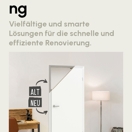
ng
Blaguss
Bundesverband Sonnenschutztechnik
Vielfältige und smarte
Cineplexx
Lösungen für die schnelle und
Colmobil Austria
effiziente Renovierung.
Controller Institut
Darbo
Designer Outlets Parndorf und Salzburg
DOMOFERM
Essity
EY
FG UBIT Salzburg
foodaffairs