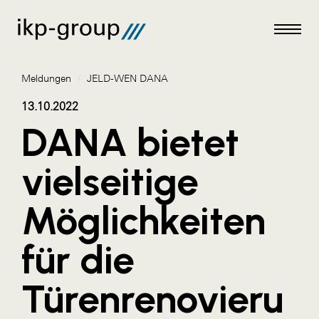
Meldungen
/
JELD-WEN DANA
13.10.2022
DANA bietet
Meldungen
vielseitige
AKTUELLES
Möglichkeiten
ACO
ALEX Krems
für die
Amazon Web Services
Türenrenovieru
Artweger
AustroCel Hallein