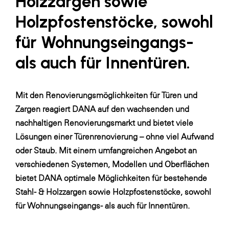
Holzzargen sowie
SERVICE&MORE
Holzpfostenstöcke, sowohl
SKINUANCE®
für Wohnungseingangs-
Somfy
als auch für Innentüren.
Sony DADC
SPIEGLTEC
Mit den Renovierungsmöglichkeiten für Türen und
STIHL Tirol
Zargen reagiert DANA auf den wachsenden und
nachhaltigen Renovierungsmarkt und bietet viele
Trend Micro
Lösungen einer Türenrenovierung – ohne viel Aufwand
TAG GmbH
oder Staub. Mit einem umfangreichen Angebot an
VALETTA
verschiedenen Systemen, Modellen und Oberflächen
bietet DANA optimale Möglichkeiten für bestehende
Verband Druck Medien Österreich
Stahl- & Holzzargen sowie Holzpfostenstöcke, sowohl
Wirtschaftskammer Salzburg
für Wohnungseingangs- als auch für Innentüren.
WKS Fachgruppe Fahrzeughandel und
Fahrzeugtechnik