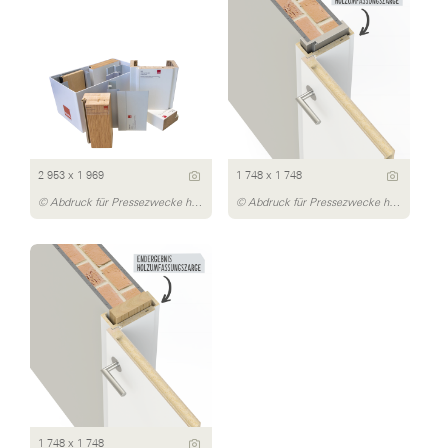
2 953 x 1 969
1 748 x 1 748
© Abdruck für Pressezwecke honorarfrei, Bildnachweis: DANA | JELD-WEN Türen GmbH
© Abdruck für Pressezwecke honorarfrei, Bildnachweis: DANA | JELD-WEN Türen GmbH
1 748 x 1 748