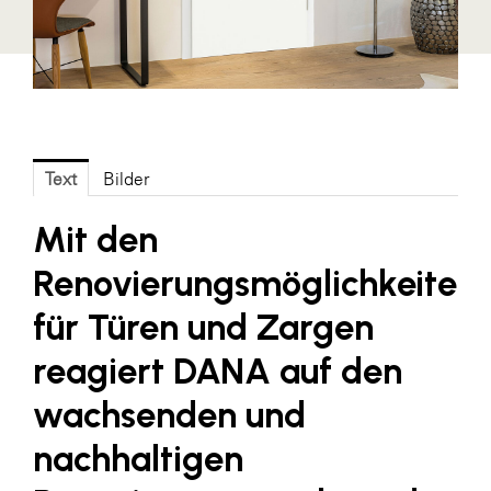
Fressnapf
FRoSTA
FV Energierohstoff & Kraftstoff
Gardena
Gas Connect Austria
Text
Bilder
GBV - Verband gemeinnütziger
Bauvereinigungen
Mit den
Getzner Werkstoffe
Renovierungsmöglichkeiten
Heimat Österreich
für Türen und Zargen
ikp
reagiert DANA auf den
Johnson & Johnson
wachsenden und
JELD-WEN DANA
nachhaltigen
kosaplaner