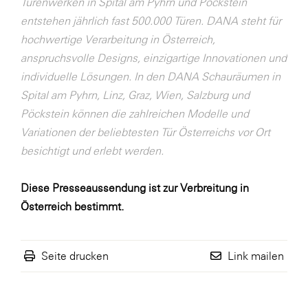
Türenwerken in Spital am Pyhrn und Pöckstein
entstehen jährlich fast 500.000 Türen. DANA steht für
hochwertige Verarbeitung in Österreich,
anspruchsvolle Designs, einzigartige Innovationen und
individuelle Lösungen. In den DANA Schauräumen in
Spital am Pyhrn, Linz, Graz, Wien, Salzburg und
Pöckstein können die zahlreichen Modelle und
Variationen der beliebtesten Tür Österreichs vor Ort
besichtigt und erlebt werden.
Diese Presseaussendung ist zur Verbreitung in
Österreich bestimmt.
Seite drucken
Link mailen