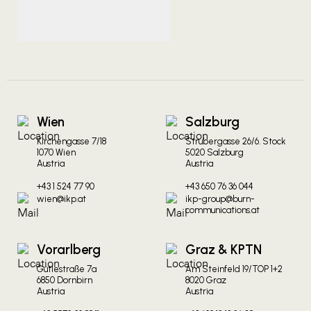
Wien
Salzburg
Kirchengasse 7/18
Strubergasse 26/6. Stock
1070 Wien
5020 Salzburg
Austria
Austria
+43 1 524 77 90
+43 650 76 36 044
wien@ikp.at
ikp-group@burn-
communications.at
Vorarlberg
Graz & KPTN
Gütlestraße 7a
Am Steinfeld 19/TOP 1+2
6850 Dornbirn
8020 Graz
Austria
Austria