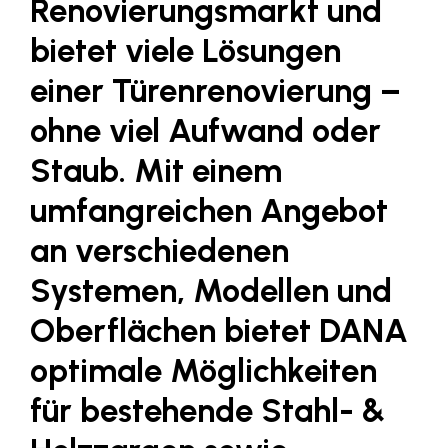
Renovierungsmarkt und
LAT Nitrogen
bietet viele Lösungen
Libro
einer Türenrenovierung –
Lidl Österreich
Die Menü-Manufaktur
ohne viel Aufwand oder
MTH Retail Group
Staub. Mit einem
OMV
umfangreichen Angebot
OptimaMed
an verschiedenen
PAGRO
Systemen, Modellen und
PHH Rechtsanwält:innen
Oberflächen bietet DANA
Primark
optimale Möglichkeiten
Salesforce
für bestehende Stahl- &
sebamed
SeneCura