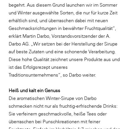
LAT Nitrogen
begehrt. Aus diesem Grund launchen wir im Sommer
und Winter ausgewählte Sorten, die nur für kurze Zeit
Libro
erhältlich sind, und überraschen dabei mit neuen
Lidl Österreich
Geschmacksrichtungen in bewährter Fruchtqualität“,
Die Menü-Manufaktur
erklärt Martin Darbo, Vorstandsvorsitzender der A.
Darbo AG. „Wir setzen bei der Herstellung der Sirupe
MTH Retail Group
auf beste Zutaten und eine schonende Verarbeitung.
OMV
Diese hohe Qualität zeichnet unsere Produkte aus und
OptimaMed
ist das Erfolgsrezept unseres
Traditionsunternehmens“, so Darbo weiter.
PAGRO
PHH Rechtsanwält:innen
Heiß und kalt ein Genuss
Primark
Die aromatischen Winter-Sirupe von Darbo
schmecken nicht nur als fruchtig-erfrischende Drinks:
Salesforce
Sie verfeinern geschmackvolle, heiße Tees oder
sebamed
überraschen bei Punschkreationen mit feiner
SeneCura