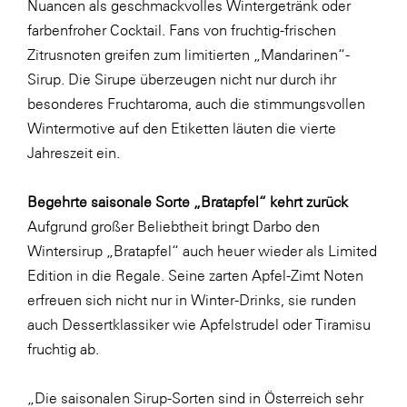
Nuancen als geschmackvolles Wintergetränk oder
Fressnapf
farbenfroher Cocktail. Fans von fruchtig-frischen
FRoSTA
Zitrusnoten greifen zum limitierten „Mandarinen“-
FV Energierohstoff & Kraftstoff
Sirup. Die Sirupe überzeugen nicht nur durch ihr
besonderes Fruchtaroma, auch die stimmungsvollen
Gardena
Wintermotive auf den Etiketten läuten die vierte
Gas Connect Austria
Jahreszeit ein.
GBV - Verband gemeinnütziger
Bauvereinigungen
Begehrte saisonale Sorte „Bratapfel“ kehrt zurück
Getzner Werkstoffe
Aufgrund großer Beliebtheit bringt Darbo den
Wintersirup „Bratapfel“ auch heuer wieder als Limited
Heimat Österreich
Edition in die Regale. Seine zarten Apfel-Zimt Noten
ikp
erfreuen sich nicht nur in Winter-Drinks, sie runden
Johnson & Johnson
auch Dessertklassiker wie Apfelstrudel oder Tiramisu
fruchtig ab.
JELD-WEN DANA
kosaplaner
„Die saisonalen Sirup-Sorten sind in Österreich sehr