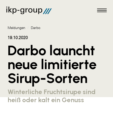
Meldungen
/
Darbo
19.10.2020
Darbo launcht
Meldungen
neue limitierte
AKTUELLES
Sirup-Sorten
ACO
ALEX Krems
Winterliche Fruchtsirupe sind
Amazon Web Services
heiß oder kalt ein Genuss
Artweger
AustroCel Hallein