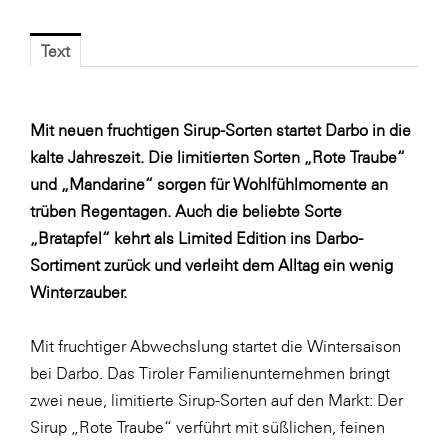
Blaguss
Text
Bundesverband Sonnenschutztechnik
Cineplexx
Mit neuen fruchtigen Sirup-Sorten startet Darbo in die
Colmobil Austria
kalte Jahreszeit. Die limitierten Sorten „Rote Traube“
Controller Institut
und „Mandarine“ sorgen für Wohlfühlmomente an
Darbo
trüben Regentagen. Auch die beliebte Sorte
„Bratapfel“ kehrt als Limited Edition ins Darbo-
Designer Outlets Parndorf und Salzburg
Sortiment zurück und verleiht dem Alltag ein wenig
DOMOFERM
Winterzauber.
Essity
Mit fruchtiger Abwechslung startet die Wintersaison
EY
bei Darbo. Das Tiroler Familienunternehmen bringt
FG UBIT Salzburg
zwei neue, limitierte Sirup-Sorten auf den Markt: Der
foodaffairs
Sirup „Rote Traube“ verführt mit süßlichen, feinen