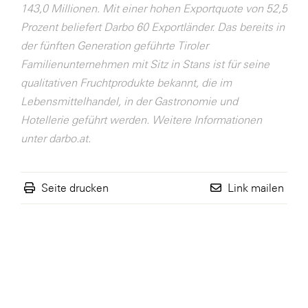
143,0 Millionen. Mit einer hohen Exportquote von 52,5
WKS Fachgruppe Finanzdienstleister
Prozent beliefert Darbo 60 Exportländer. Das bereits in
der fünften Generation geführte Tiroler
WK UBIT
Familienunternehmen mit Sitz in Stans ist für seine
Zühlke
qualitativen Fruchtprodukte bekannt, die im
Lebensmittelhandel, in der Gastronomie und
Media
Hotellerie geführt werden. Weitere Informationen
unter darbo.at.
Seite drucken
Link mailen