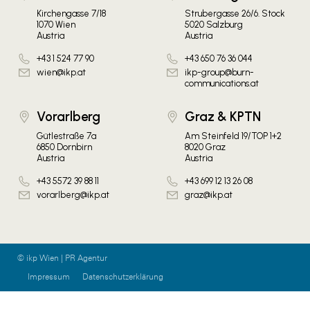
Kirchengasse 7/18
Strubergasse 26/6. Stock
1070 Wien
5020 Salzburg
Austria
Austria
+43 1 524 77 90
+43 650 76 36 044
wien@ikp.at
ikp-group@burn-
communications.at
Vorarlberg
Graz & KPTN
Gütlestraße 7a
Am Steinfeld 19/TOP 1+2
6850 Dornbirn
8020 Graz
Austria
Austria
+43 5572 39 88 11
+43 699 12 13 26 08
vorarlberg@ikp.at
graz@ikp.at
© ikp Wien | PR Agentur
Impressum
Datenschutzerklärung