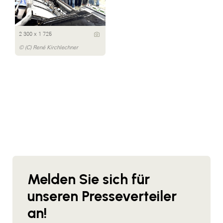
2 300 x 1 725
© (C) René Kirchlechner
Melden Sie sich für
unseren Presseverteiler
an!