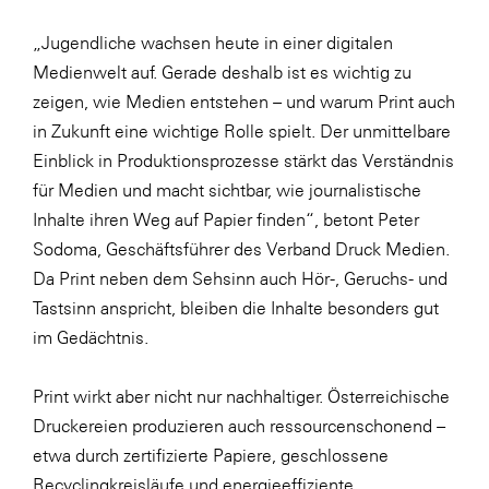
SERVICE&MORE
„Jugendliche wachsen heute in einer digitalen
Medienwelt auf. Gerade deshalb ist es wichtig zu
SKINUANCE®
zeigen, wie Medien entstehen – und warum Print auch
Somfy
in Zukunft eine wichtige Rolle spielt. Der unmittelbare
Sony DADC
Einblick in Produktionsprozesse stärkt das Verständnis
für Medien und macht sichtbar, wie journalistische
SPIEGLTEC
Inhalte ihren Weg auf Papier finden“, betont Peter
STIHL Tirol
Sodoma, Geschäftsführer des Verband Druck Medien.
Trend Micro
Da Print neben dem Sehsinn auch Hör-, Geruchs- und
Tastsinn anspricht, bleiben die Inhalte besonders gut
TAG GmbH
im Gedächtnis.
VALETTA
Verband Druck Medien Österreich
Print wirkt aber nicht nur nachhaltiger. Österreichische
Druckereien produzieren auch ressourcenschonend –
Wirtschaftskammer Salzburg
etwa durch zertifizierte Papiere, geschlossene
WKS Fachgruppe Fahrzeughandel und
Recyclingkreisläufe und energieeffiziente
Fahrzeugtechnik