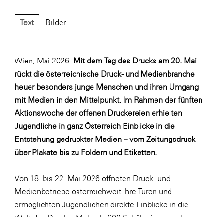
Fressnapf
FRoSTA
Text
Bilder
FV Energierohstoff & Kraftstoff
Gardena
Wien, Mai 2026:
Mit dem Tag des Drucks am 20. Mai
Gas Connect Austria
rückt die österreichische Druck- und Medienbranche
heuer besonders junge Menschen und ihren Umgang
GBV - Verband gemeinnütziger
mit Medien in den Mittelpunkt. Im Rahmen der fünften
Bauvereinigungen
Aktionswoche der offenen Druckereien erhielten
Getzner Werkstoffe
Jugendliche in ganz Österreich Einblicke in die
Heimat Österreich
Entstehung gedruckter Medien – vom Zeitungsdruck
über Plakate bis zu Foldern und Etiketten.
ikp
Johnson & Johnson
Von 18. bis 22. Mai 2026 öffneten Druck- und
JELD-WEN DANA
Medienbetriebe österreichweit ihre Türen und
ermöglichten Jugendlichen direkte Einblicke in die
kosaplaner