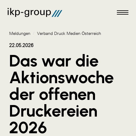
Meldungen
/
Verband Druck Medien Österreich
22.05.2026
Das war die
Meldungen
Aktionswoche
AKTUELLES
der offenen
ACO
ALEX Krems
Druckereien
Amazon Web Services
2026
Artweger
AustroCel Hallein