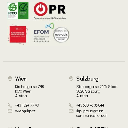
Wien
Salzburg
Kirchengasse 7/18
Strubergasse 26/6. Stock
1070 Wien
5020 Salzburg
Austria
Austria
+43 1 524 77 90
+43 650 76 36 044
wien@ikp.at
ikp-group@burn-
communications.at