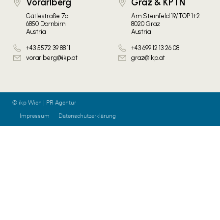
Vorarlberg
Graz & KPTN
Gütlestraße 7a
Am Steinfeld 19/TOP 1+2
6850 Dornbirn
8020 Graz
Austria
Austria
+43 5572 39 88 11
+43 699 12 13 26 08
vorarlberg@ikp.at
graz@ikp.at
© ikp Wien | PR Agentur
Impressum
Datenschutzerklärung