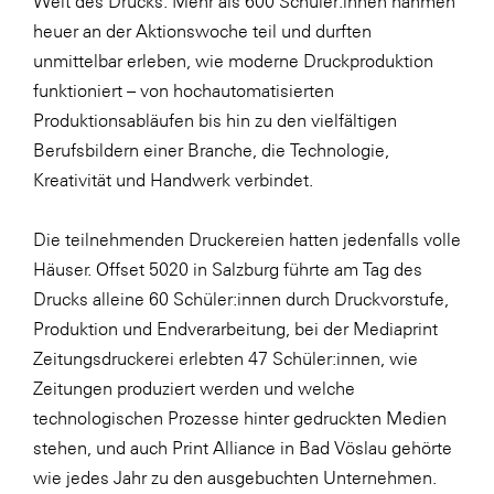
Welt des Drucks. Mehr als 600 Schüler:innen nahmen
LAT Nitrogen
heuer an der Aktionswoche teil und durften
Libro
unmittelbar erleben, wie moderne Druckproduktion
funktioniert – von hochautomatisierten
Lidl Österreich
Produktionsabläufen bis hin zu den vielfältigen
Die Menü-Manufaktur
Berufsbildern einer Branche, die Technologie,
MTH Retail Group
Kreativität und Handwerk verbindet.
OMV
Die teilnehmenden Druckereien hatten jedenfalls volle
OptimaMed
Häuser. Offset 5020 in Salzburg führte am Tag des
PAGRO
Drucks alleine 60 Schüler:innen durch Druckvorstufe,
Produktion und Endverarbeitung, bei der Mediaprint
PHH Rechtsanwält:innen
Zeitungsdruckerei erlebten 47 Schüler:innen, wie
Primark
Zeitungen produziert werden und welche
Salesforce
technologischen Prozesse hinter gedruckten Medien
stehen, und auch Print Alliance in Bad Vöslau gehörte
sebamed
wie jedes Jahr zu den ausgebuchten Unternehmen.
SeneCura