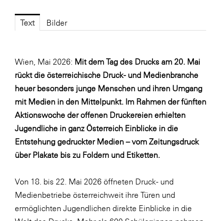
Fressnapf
FRoSTA
Text
Bilder
FV Energierohstoff & Kraftstoff
Gardena
Wien, Mai 2026:
Mit dem Tag des Drucks am 20. Mai
Gas Connect Austria
rückt die österreichische Druck- und Medienbranche
heuer besonders junge Menschen und ihren Umgang
GBV - Verband gemeinnütziger
mit Medien in den Mittelpunkt. Im Rahmen der fünften
Bauvereinigungen
Aktionswoche der offenen Druckereien erhielten
Getzner Werkstoffe
Jugendliche in ganz Österreich Einblicke in die
Heimat Österreich
Entstehung gedruckter Medien – vom Zeitungsdruck
über Plakate bis zu Foldern und Etiketten.
ikp
Johnson & Johnson
Von 18. bis 22. Mai 2026 öffneten Druck- und
JELD-WEN DANA
Medienbetriebe österreichweit ihre Türen und
ermöglichten Jugendlichen direkte Einblicke in die
kosaplaner