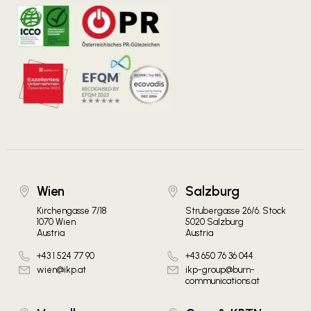
Wien
Salzburg
Kirchengasse 7/18
Strubergasse 26/6. Stock
1070 Wien
5020 Salzburg
Austria
Austria
+43 1 524 77 90
+43 650 76 36 044
wien@ikp.at
ikp-group@burn-
communications.at