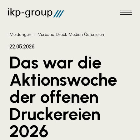
Meldungen
/
Verband Druck Medien Österreich
22.05.2026
Das war die
Meldungen
Aktionswoche
AKTUELLES
der offenen
ACO
ALEX Krems
Druckereien
Amazon Web Services
2026
Artweger
AustroCel Hallein