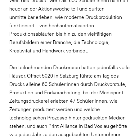
Welt des Drucks. Mehr als 600 Schüler:innen nahmen
LAT Nitrogen
heuer an der Aktionswoche teil und durften
Libro
unmittelbar erleben, wie moderne Druckproduktion
funktioniert – von hochautomatisierten
Lidl Österreich
Produktionsabläufen bis hin zu den vielfältigen
Die Menü-Manufaktur
Berufsbildern einer Branche, die Technologie,
MTH Retail Group
Kreativität und Handwerk verbindet.
OMV
Die teilnehmenden Druckereien hatten jedenfalls volle
OptimaMed
Häuser. Offset 5020 in Salzburg führte am Tag des
PAGRO
Drucks alleine 60 Schüler:innen durch Druckvorstufe,
Produktion und Endverarbeitung, bei der Mediaprint
PHH Rechtsanwält:innen
Zeitungsdruckerei erlebten 47 Schüler:innen, wie
Primark
Zeitungen produziert werden und welche
Salesforce
technologischen Prozesse hinter gedruckten Medien
stehen, und auch Print Alliance in Bad Vöslau gehörte
sebamed
wie jedes Jahr zu den ausgebuchten Unternehmen.
SeneCura