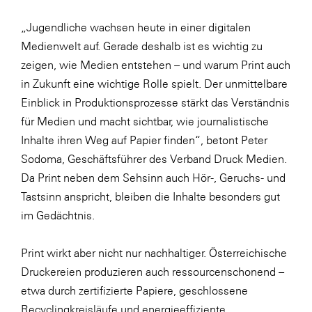
SERVICE&MORE
„Jugendliche wachsen heute in einer digitalen
Medienwelt auf. Gerade deshalb ist es wichtig zu
SKINUANCE®
zeigen, wie Medien entstehen – und warum Print auch
Somfy
in Zukunft eine wichtige Rolle spielt. Der unmittelbare
Sony DADC
Einblick in Produktionsprozesse stärkt das Verständnis
für Medien und macht sichtbar, wie journalistische
SPIEGLTEC
Inhalte ihren Weg auf Papier finden“, betont Peter
STIHL Tirol
Sodoma, Geschäftsführer des Verband Druck Medien.
Trend Micro
Da Print neben dem Sehsinn auch Hör-, Geruchs- und
Tastsinn anspricht, bleiben die Inhalte besonders gut
TAG GmbH
im Gedächtnis.
VALETTA
Verband Druck Medien Österreich
Print wirkt aber nicht nur nachhaltiger. Österreichische
Druckereien produzieren auch ressourcenschonend –
Wirtschaftskammer Salzburg
etwa durch zertifizierte Papiere, geschlossene
WKS Fachgruppe Fahrzeughandel und
Recyclingkreisläufe und energieeffiziente
Fahrzeugtechnik