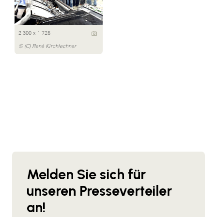
2 300 x 1 725
© (C) René Kirchlechner
Melden Sie sich für
unseren Presseverteiler
an!