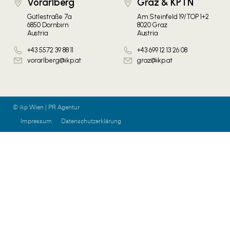
Vorarlberg
Graz & KPTN
Gütlestraße 7a
Am Steinfeld 19/TOP 1+2
6850 Dornbirn
8020 Graz
Austria
Austria
+43 5572 39 88 11
+43 699 12 13 26 08
vorarlberg@ikp.at
graz@ikp.at
© ikp Wien | PR Agentur
Impressum
Datenschutzerklärung