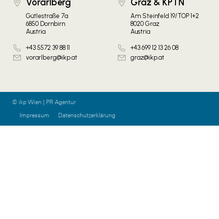
Vorarlberg
Graz & KPTN
Gütlestraße 7a
Am Steinfeld 19/TOP 1+2
6850 Dornbirn
8020 Graz
Austria
Austria
+43 5572 39 88 11
+43 699 12 13 26 08
vorarlberg@ikp.at
graz@ikp.at
© ikp Wien | PR Agentur
Impressum
Datenschutzerklärung