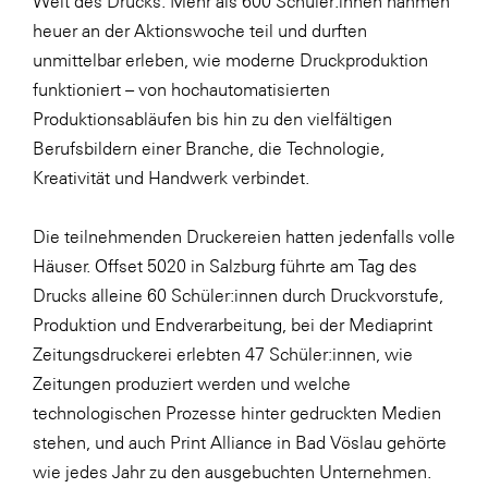
Welt des Drucks. Mehr als 600 Schüler:innen nahmen
LAT Nitrogen
heuer an der Aktionswoche teil und durften
Libro
unmittelbar erleben, wie moderne Druckproduktion
funktioniert – von hochautomatisierten
Lidl Österreich
Produktionsabläufen bis hin zu den vielfältigen
Die Menü-Manufaktur
Berufsbildern einer Branche, die Technologie,
MTH Retail Group
Kreativität und Handwerk verbindet.
OMV
Die teilnehmenden Druckereien hatten jedenfalls volle
OptimaMed
Häuser. Offset 5020 in Salzburg führte am Tag des
PAGRO
Drucks alleine 60 Schüler:innen durch Druckvorstufe,
Produktion und Endverarbeitung, bei der Mediaprint
PHH Rechtsanwält:innen
Zeitungsdruckerei erlebten 47 Schüler:innen, wie
Primark
Zeitungen produziert werden und welche
Salesforce
technologischen Prozesse hinter gedruckten Medien
stehen, und auch Print Alliance in Bad Vöslau gehörte
sebamed
wie jedes Jahr zu den ausgebuchten Unternehmen.
SeneCura