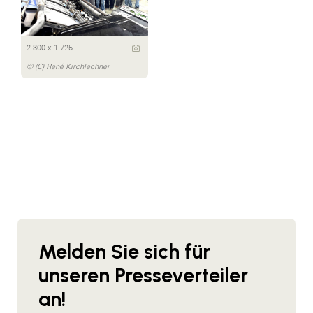
2 300 x 1 725
© (C) René Kirchlechner
Melden Sie sich für
unseren Presseverteiler
an!