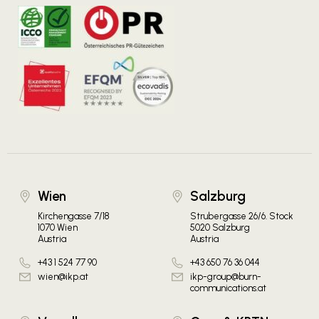
Wien
Salzburg
Kirchengasse 7/18
Strubergasse 26/6. Stock
1070 Wien
5020 Salzburg
Austria
Austria
+43 1 524 77 90
+43 650 76 36 044
wien@ikp.at
ikp-group@burn-
communications.at