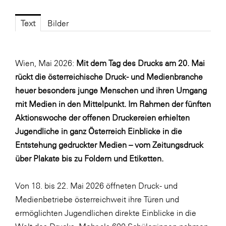
Fressnapf
FRoSTA
Text
Bilder
FV Energierohstoff & Kraftstoff
Gardena
Wien, Mai 2026:
Mit dem Tag des Drucks am 20. Mai
Gas Connect Austria
rückt die österreichische Druck- und Medienbranche
heuer besonders junge Menschen und ihren Umgang
GBV - Verband gemeinnütziger
mit Medien in den Mittelpunkt. Im Rahmen der fünften
Bauvereinigungen
Aktionswoche der offenen Druckereien erhielten
Getzner Werkstoffe
Jugendliche in ganz Österreich Einblicke in die
Heimat Österreich
Entstehung gedruckter Medien – vom Zeitungsdruck
über Plakate bis zu Foldern und Etiketten.
ikp
Johnson & Johnson
Von 18. bis 22. Mai 2026 öffneten Druck- und
JELD-WEN DANA
Medienbetriebe österreichweit ihre Türen und
ermöglichten Jugendlichen direkte Einblicke in die
kosaplaner