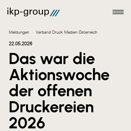
Meldungen
/
Verband Druck Medien Österreich
22.05.2026
Das war die
Meldungen
Aktionswoche
AKTUELLES
der offenen
ACO
ALEX Krems
Druckereien
Amazon Web Services
2026
Artweger
AustroCel Hallein