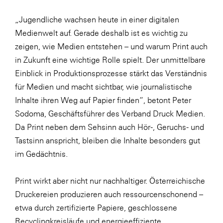
SERVICE&MORE
„Jugendliche wachsen heute in einer digitalen
Medienwelt auf. Gerade deshalb ist es wichtig zu
SKINUANCE®
zeigen, wie Medien entstehen – und warum Print auch
Somfy
in Zukunft eine wichtige Rolle spielt. Der unmittelbare
Sony DADC
Einblick in Produktionsprozesse stärkt das Verständnis
für Medien und macht sichtbar, wie journalistische
SPIEGLTEC
Inhalte ihren Weg auf Papier finden“, betont Peter
STIHL Tirol
Sodoma, Geschäftsführer des Verband Druck Medien.
Trend Micro
Da Print neben dem Sehsinn auch Hör-, Geruchs- und
Tastsinn anspricht, bleiben die Inhalte besonders gut
TAG GmbH
im Gedächtnis.
VALETTA
Verband Druck Medien Österreich
Print wirkt aber nicht nur nachhaltiger. Österreichische
Druckereien produzieren auch ressourcenschonend –
Wirtschaftskammer Salzburg
etwa durch zertifizierte Papiere, geschlossene
WKS Fachgruppe Fahrzeughandel und
Recyclingkreisläufe und energieeffiziente
Fahrzeugtechnik