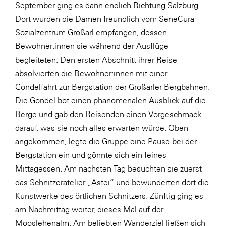
LAT Nitrogen
September ging es dann endlich Richtung Salzburg.
Dort wurden die Damen freundlich vom SeneCura
Libro
Sozialzentrum Großarl empfangen, dessen
Lidl Österreich
Bewohner:innen sie während der Ausflüge
Die Menü-Manufaktur
begleiteten. Den ersten Abschnitt ihrer Reise
absolvierten die Bewohner:innen mit einer
MTH Retail Group
Gondelfahrt zur Bergstation der Großarler Bergbahnen.
OMV
Die Gondel bot einen phänomenalen Ausblick auf die
OptimaMed
Berge und gab den Reisenden einen Vorgeschmack
darauf, was sie noch alles erwarten würde. Oben
PAGRO
angekommen, legte die Gruppe eine Pause bei der
PHH Rechtsanwält:innen
Bergstation ein und gönnte sich ein feines
Primark
Mittagessen. Am nächsten Tag besuchten sie zuerst
das Schnitzeratelier „Astei“ und bewunderten dort die
Salesforce
Kunstwerke des örtlichen Schnitzers. Zünftig ging es
sebamed
am Nachmittag weiter, dieses Mal auf der
SeneCura
Mooslehenalm. Am beliebten Wanderziel ließen sich