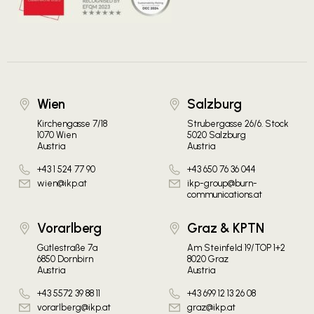
Wien
Salzburg
Kirchengasse 7/18
Strubergasse 26/6. Stock
1070 Wien
5020 Salzburg
Austria
Austria
+43 1 524 77 90
+43 650 76 36 044
wien@ikp.at
ikp-group@burn-
communications.at
Vorarlberg
Graz & KPTN
Gütlestraße 7a
Am Steinfeld 19/TOP 1+2
6850 Dornbirn
8020 Graz
Austria
Austria
+43 5572 39 88 11
+43 699 12 13 26 08
vorarlberg@ikp.at
graz@ikp.at