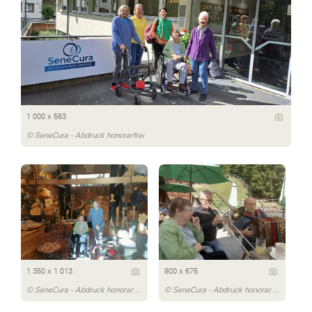
1 000 x 563
© SeneCura - Abdruck honorarfrei
1 350 x 1 013
900 x 675
© SeneCura - Abdruck honorarfrei
© SeneCura - Abdruck honorarfrei