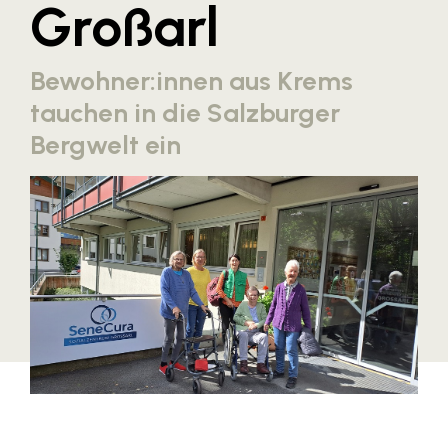
Großarl
Blaguss
Bundesverband Sonnenschutztechnik
Bewohner:innen aus Krems
Cineplexx
tauchen in die Salzburger
Colmobil Austria
Bergwelt ein
Controller Institut
Darbo
Designer Outlets Parndorf und Salzburg
DOMOFERM
Essity
EY
FG UBIT Salzburg
foodaffairs