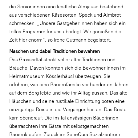
die Senior:innen eine köstliche Almjause bestehend
SERVICE&MORE
aus verschiedenen Käsesorten, Speck und Almbrot
SKINUANCE®
schmecken. „Unsere Gastgeber:innen haben sich ein
Somfy
tolles Programm für uns überlegt. Wir genießen die
Zeit hier enorm“, so Irene Gutmann begeistert.
Sony DADC
Naschen und dabei Traditionen bewahren
SPIEGLTEC
Das Grossarltal steckt voller alter Traditionen und
STIHL Tirol
Bräuche. Davon konnten sich die Bewohner:innen im
Trend Micro
Heimatmuseum Kösslerhäusl überzeugen. Sie
erfuhren, wie eine Bauernfamilie vor hunderten Jahren
TAG GmbH
auf dem Berg lebte und wie ihr Alltag aussah. Das alte
VALETTA
Häuschen und seine rustikale Einrichtung boten eine
Verband Druck Medien Österreich
einzigartige Reise in die Vergangenheit an. Das Beste
kam obendrauf: Die im Tal ansässigen Bäuerinnen
Wirtschaftskammer Salzburg
überraschten ihre Gäste mit selbstgemachten
WKS Fachgruppe Fahrzeughandel und
Bauernkrapfen. Zurück im SeneCura Sozialzentrum
Fahrzeugtechnik