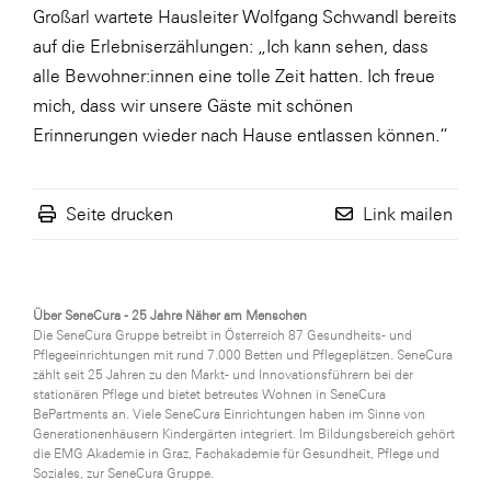
Großarl wartete Hausleiter Wolfgang Schwandl bereits
WKS Fachgruppe Finanzdienstleister
auf die Erlebniserzählungen: „Ich kann sehen, dass
alle Bewohner:innen eine tolle Zeit hatten. Ich freue
WK UBIT
mich, dass wir unsere Gäste mit schönen
Zühlke
Erinnerungen wieder nach Hause entlassen können.“
Media
Seite drucken
Link mailen
Über SeneCura - 25 Jahre Näher am Menschen
Die SeneCura Gruppe betreibt in Österreich 87 Gesundheits- und
Pflegeeinrichtungen mit rund 7.000 Betten und Pflegeplätzen. SeneCura
zählt seit 25 Jahren zu den Markt- und Innovationsführern bei der
stationären Pflege und bietet betreutes Wohnen in SeneCura
BePartments an. Viele SeneCura Einrichtungen haben im Sinne von
Generationenhäusern Kindergärten integriert. Im Bildungsbereich gehört
die EMG Akademie in Graz, Fachakademie für Gesundheit, Pflege und
Soziales, zur SeneCura Gruppe.