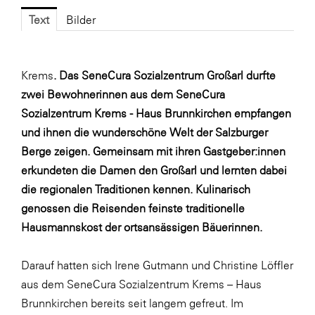
Fressnapf
Text
Bilder
FRoSTA
FV Energierohstoff & Kraftstoff
Krems
. Das SeneCura Sozialzentrum Großarl durfte
Gardena
zwei Bewohnerinnen aus dem SeneCura
Gas Connect Austria
Sozialzentrum Krems - Haus Brunnkirchen empfangen
GBV - Verband gemeinnütziger
und ihnen die wunderschöne Welt der Salzburger
Bauvereinigungen
Berge zeigen. Gemeinsam mit ihren Gastgeber:innen
Getzner Werkstoffe
erkundeten die Damen den Großarl und lernten dabei
die regionalen Traditionen kennen. Kulinarisch
Heimat Österreich
genossen die Reisenden feinste traditionelle
ikp
Hausmannskost der ortsansässigen Bäuerinnen.
Johnson & Johnson
Darauf hatten sich Irene Gutmann und Christine Löffler
JELD-WEN DANA
aus dem SeneCura Sozialzentrum Krems – Haus
kosaplaner
Brunnkirchen bereits seit langem gefreut. Im