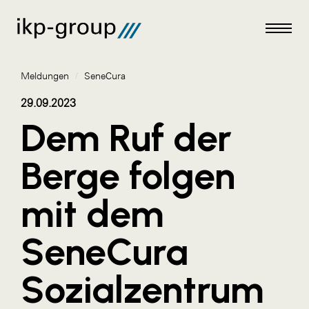
Meldungen
/
SeneCura
29.09.2023
Dem Ruf der
Meldungen
Berge folgen
AKTUELLES
mit dem
ACO
ALEX Krems
SeneCura
Amazon Web Services
Sozialzentrum
Artweger
AustroCel Hallein