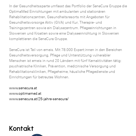
In der Gesundheitssparte umfasst das Portfolio der SeneCura Gruppe die
OptimaMed Einrichtungen mit ambulanten und stationären
Rehabilitationszentren, Gesundheitsresorts mit Angeboten für
Gesundheitsvorsorge Aktiv (GVA) und Kur, Therapie- und
Trainingszentren sowie ein Dialysezentrum. Pflegeeinrichtungen in
Slowenien und Kroatien sowie eine Dialyseeinrichtung in Slowenien
komplettieren die SeneCura Gruppe.
SeneCura ist Teil von emeis. Mit 78.000 Expert:innen in den Bereichen
Gesundheitsversorgung, Pflege und Unterstützung vulnerabler
Menschen ist emeis in rund 20 Ländern mit fünf Kernaktivitäten tätig:
psychiatrische Kliniken, Prävention, medizinische Versorgung und
Rehabilitationskliniken, Pflegeheime, häusliche Pflegedienste und
Einrichtungen für betreutes Wohnen.
www.senecura.at
www.optimamed.at
www.senecura.at/25-jahre-senecura/
Kontakt