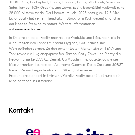
JOBST, Knix, Leukoplast, Libero, Libresse, Lotus, Modibodi, Nosotras,
Saba, Tempo, TOM Organic, und Zewa. Essity beschäftigt weltweit rund
36.000 Mitarbeitende. Der Umsatz im Jahr 2025 betrug ca. 12,5 Mrd.
Euro. Essity hat seinen Hauptsitz in Stockholm (Schweden) und ist an
der Nasdaq Stockholm notiert. Weitere Informationen
auf
www.essity.com
.
In Österreich bietet Essity nachhaltige Produkte und Lösungen, die in
allen Phasen des Lebens für mehr Hygiene, Gesundheit und
Wohlbefinden sorgen. Zu den bekanntesten Marken zählen TENA und
Tork sowie die Hygienepapiere feh, Tempo, Cosy, Zewa und Plenty, die
Recyclingmarke DANKE, Demak’Up Abschminkprodukte, sowie die
Medizinmarken Leukoplast, Actimove, Cutimed, Delta-Cast und JOBST.
Neben Verwaltungsstandorten in Wien gibt es einen
Produktionsstandort in Ortmann/Pernitz. Essity beschäftigt rund 570
Mitarbeitende in Österreich.
Kontakt