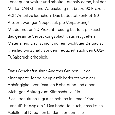
konsequent weiter und arbeitet intensiv daran, bei der
SERVICE&MORE
Marke DANKE eine Verpackung mit bis zu 90 Prozent
PCR-Anteil zu launchen. Das bedeutet konkret: 90
SKINUANCE®
Prozent weniger Neuplastik pro Verpackung!
Somfy
Mit der neuen 90-Prozent-Lösung besteht praktisch
Sony DADC
das gesamte Verpackungsplastik aus recycelten
Materialien. Das ist nicht nur ein wichtiger Beitrag zur
SPIEGLTEC
Kreislaufwirtschaft, sondern reduziert auch den CO2-
STIHL Tirol
Fußabdruck erheblich.
Trend Micro
Dazu Geschäftsführer Andreas Greiner: „Jede
TAG GmbH
eingesparte Tonne Neuplastik bedeutet weniger
VALETTA
Abhängigkeit von fossilen Rohstoffen und einen
Verband Druck Medien Österreich
wichtigen Beitrag zum Klimaschutz. Die
Plastikreduktion fügt sich nahtlos in unser "Zero
Wirtschaftskammer Salzburg
Landfill"-Prinzip ein.“ Das bedeutet auch, dass keine
WKS Fachgruppe Fahrzeughandel und
Abfälle auf Deponien landen, sondern alle
Fahrzeugtechnik