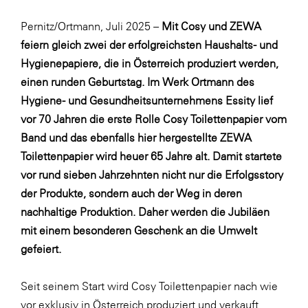
Fressnapf
Pernitz/Ortmann, Juli 2025 –
Mit Cosy und ZEWA
FRoSTA
feiern gleich zwei der erfolgreichsten Haushalts- und
FV Energierohstoff & Kraftstoff
Hygienepapiere, die in Österreich produziert werden,
Gardena
einen runden Geburtstag. Im Werk Ortmann des
Hygiene- und Gesundheitsunternehmens Essity lief
Gas Connect Austria
vor 70 Jahren die erste Rolle Cosy Toilettenpapier vom
GBV - Verband gemeinnütziger
Band und das ebenfalls hier hergestellte ZEWA
Bauvereinigungen
Toilettenpapier wird heuer 65 Jahre alt. Damit startete
Getzner Werkstoffe
vor rund sieben Jahrzehnten nicht nur die Erfolgsstory
Heimat Österreich
der Produkte, sondern auch der Weg in deren
nachhaltige Produktion. Daher werden die Jubiläen
ikp
mit einem besonderen Geschenk an die Umwelt
Johnson & Johnson
gefeiert.
JELD-WEN DANA
Seit seinem Start wird Cosy Toilettenpapier nach wie
kosaplaner
vor exklusiv in Österreich produziert und verkauft.