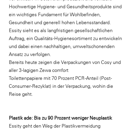
LAT Nitrogen
Hochwertige Hygiene- und Gesundheitsprodukte sind
Libro
ein wichtiges Fundament für Wohlbefinden,
Gesundheit und generell hohen Lebensstandard.
Lidl Österreich
Essity sieht es als langfristigen gesellschaftlichen
Die Menü-Manufaktur
Auftrag, ein Qualitäts-Hygienesortiment zu entwickeln
MTH Retail Group
und dabei einen nachhaltigen, umweltschonenden
Ansatz zu verfolgen.
OMV
Bereits heute zeigen die Verpackungen von Cosy und
OptimaMed
aller 3-lagigen Zewa comfort
PAGRO
Toilettenpapiere mit 70 Prozent PCR-Anteil (Post-
Consumer-Rezyklat) in der Verpackung, wohin die
PHH Rechtsanwält:innen
Reise geht.
Primark
Salesforce
Plastik ade: Bis zu 90 Prozent weniger Neuplastik
sebamed
Essity geht den Weg der Plastikvermeidung
SeneCura