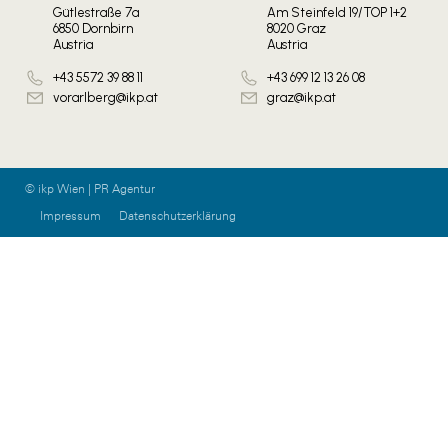
Gütlestraße 7a
Am Steinfeld 19/TOP 1+2
6850 Dornbirn
8020 Graz
Austria
Austria
+43 5572 39 88 11
+43 699 12 13 26 08
vorarlberg@ikp.at
graz@ikp.at
© ikp Wien | PR Agentur
Impressum
Datenschutzerklärung