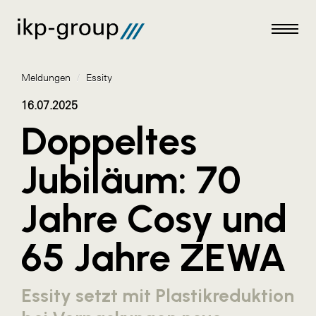
Meldungen
/
Essity
16.07.2025
Doppeltes
Meldungen
Jubiläum: 70
AKTUELLES
Jahre Cosy und
ACO
ALEX Krems
65 Jahre ZEWA
Amazon Web Services
Artweger
Essity setzt mit Plastikreduktion
AustroCel Hallein