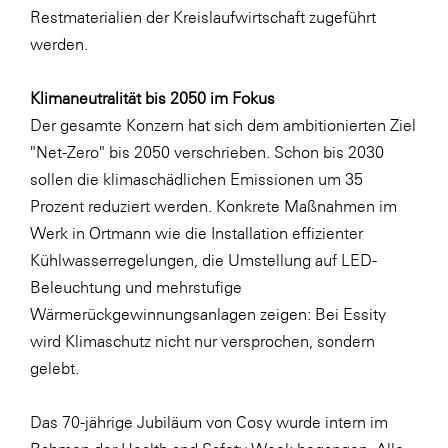
Restmaterialien der Kreislaufwirtschaft zugeführt
WKS Fachgruppe Finanzdienstleister
werden.
WK UBIT
Klimaneutralität bis 2050 im Fokus
Zühlke
Der gesamte Konzern hat sich dem ambitionierten Ziel
Media
"Net-Zero" bis 2050 verschrieben. Schon bis 2030
sollen die klimaschädlichen Emissionen um 35
Prozent reduziert werden. Konkrete Maßnahmen im
Werk in Ortmann wie die Installation effizienter
Kühlwasserregelungen, die Umstellung auf LED-
Beleuchtung und mehrstufige
Wärmerückgewinnungsanlagen zeigen: Bei Essity
wird Klimaschutz nicht nur versprochen, sondern
gelebt.
Das 70-jährige Jubiläum von Cosy wurde intern im