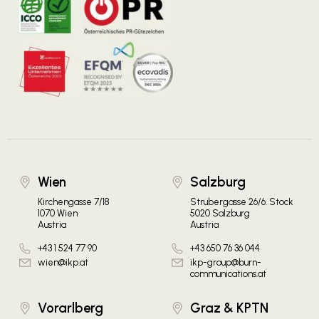
Wien
Salzburg
Kirchengasse 7/18
Strubergasse 26/6. Stock
1070 Wien
5020 Salzburg
Austria
Austria
+43 1 524 77 90
+43 650 76 36 044
wien@ikp.at
ikp-group@burn-
communications.at
Vorarlberg
Graz & KPTN