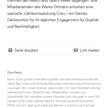
Rahmen der Health and Safety Week begangen. Alle
Mitarbeitenden des Werks Ortmann erhielten eine
spezielle Jubiläumspackung Cosy – ein kleines
Dankeschön für ihr tägliches Engagement für Qualität
und Nachhaltigkeit.
Seite drucken
Link mailen
Über Essity
Essity ist ein global führendes Hygiene- und Gesundheitsunternehmen.
Jeden Tag nutzen eine Milliarde Menschen weltweit unsere Produkte und
Lösungen. Wir wollen Grenzen überwinden - für mehr Wohlbefinden bei
Verbraucher*innen, Patient*innen, Pflegekräften, Kunden und
Gesellschaft. Wir vertreiben unsere Produkte und Lösungen in rund 150
Ländern unter vielen starken Marken, darunter die Weltmarktführer
TENA und Tork, aber auch bekannte Marken wie Actimove, Cutimed,