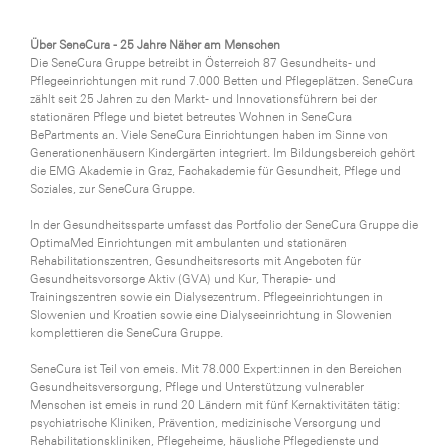
WKS Fachgruppe Finanzdienstleister
Über SeneCura - 25 Jahre Näher am Menschen
Die SeneCura Gruppe betreibt in Österreich 87 Gesundheits- und
WK UBIT
Pflegeeinrichtungen mit rund 7.000 Betten und Pflegeplätzen. SeneCura
zählt seit 25 Jahren zu den Markt- und Innovationsführern bei der
Zühlke
stationären Pflege und bietet betreutes Wohnen in SeneCura
BePartments an. Viele SeneCura Einrichtungen haben im Sinne von
Media
Generationenhäusern Kindergärten integriert. Im Bildungsbereich gehört
die EMG Akademie in Graz, Fachakademie für Gesundheit, Pflege und
Soziales, zur SeneCura Gruppe.
In der Gesundheitssparte umfasst das Portfolio der SeneCura Gruppe die
OptimaMed Einrichtungen mit ambulanten und stationären
Rehabilitationszentren, Gesundheitsresorts mit Angeboten für
Gesundheitsvorsorge Aktiv (GVA) und Kur, Therapie- und
Trainingszentren sowie ein Dialysezentrum. Pflegeeinrichtungen in
Slowenien und Kroatien sowie eine Dialyseeinrichtung in Slowenien
komplettieren die SeneCura Gruppe.
SeneCura ist Teil von emeis. Mit 78.000 Expert:innen in den Bereichen
Gesundheitsversorgung, Pflege und Unterstützung vulnerabler
Menschen ist emeis in rund 20 Ländern mit fünf Kernaktivitäten tätig:
psychiatrische Kliniken, Prävention, medizinische Versorgung und
Rehabilitationskliniken, Pflegeheime, häusliche Pflegedienste und