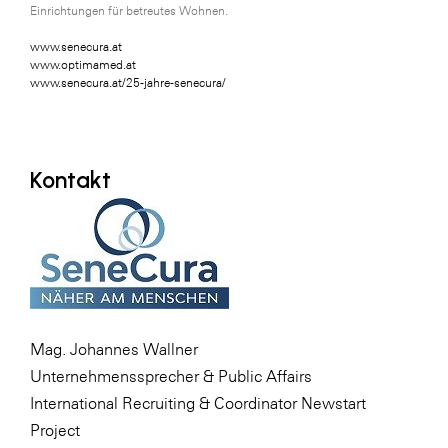
Einrichtungen für betreutes Wohnen.
www.senecura.at
www.optimamed.at
www.senecura.at/25-jahre-senecura/
Kontakt
Mag. Johannes Wallner
Unternehmenssprecher & Public Affairs
International Recruiting & Coordinator Newstart
Project