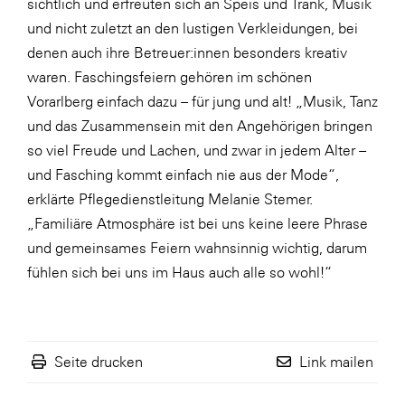
sichtlich und erfreuten sich an Speis und Trank, Musik
SERVICE&MORE
und nicht zuletzt an den lustigen Verkleidungen, bei
denen auch ihre Betreuer:innen besonders kreativ
SKINUANCE®
waren. Faschingsfeiern gehören im schönen
Somfy
Vorarlberg einfach dazu – für jung und alt! „Musik, Tanz
Sony DADC
und das Zusammensein mit den Angehörigen bringen
so viel Freude und Lachen, und zwar in jedem Alter –
SPIEGLTEC
und Fasching kommt einfach nie aus der Mode“,
STIHL Tirol
erklärte Pflegedienstleitung Melanie Stemer.
Trend Micro
„Familiäre Atmosphäre ist bei uns keine leere Phrase
und gemeinsames Feiern wahnsinnig wichtig, darum
TAG GmbH
fühlen sich bei uns im Haus auch alle so wohl!“
VALETTA
Verband Druck Medien Österreich
Wirtschaftskammer Salzburg
Seite drucken
Link mailen
WKS Fachgruppe Fahrzeughandel und
Fahrzeugtechnik