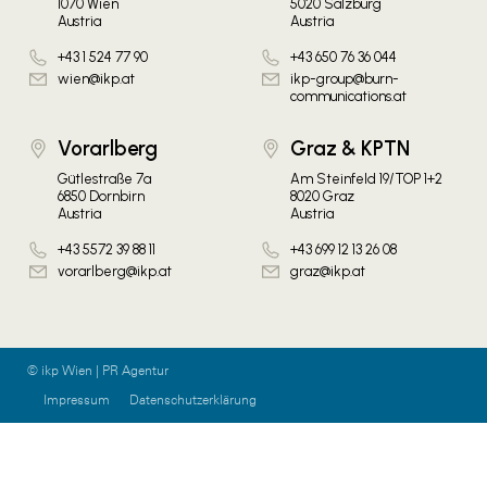
1070 Wien
5020 Salzburg
Austria
Austria
+43 1 524 77 90
+43 650 76 36 044
wien@ikp.at
ikp-group@burn-
communications.at
Vorarlberg
Graz & KPTN
Gütlestraße 7a
Am Steinfeld 19/TOP 1+2
6850 Dornbirn
8020 Graz
Austria
Austria
+43 5572 39 88 11
+43 699 12 13 26 08
vorarlberg@ikp.at
graz@ikp.at
© ikp Wien | PR Agentur
Impressum
Datenschutzerklärung