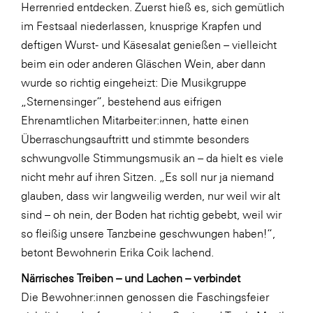
LAT Nitrogen
Herrenried entdecken. Zuerst hieß es, sich gemütlich
im Festsaal niederlassen, knusprige Krapfen und
Libro
deftigen Wurst- und Käsesalat genießen – vielleicht
Lidl Österreich
beim ein oder anderen Gläschen Wein, aber dann
Die Menü-Manufaktur
wurde so richtig eingeheizt: Die Musikgruppe
„Sternensinger“, bestehend aus eifrigen
MTH Retail Group
Ehrenamtlichen Mitarbeiter:innen, hatte einen
OMV
Überraschungsauftritt und stimmte besonders
OptimaMed
schwungvolle Stimmungsmusik an – da hielt es viele
nicht mehr auf ihren Sitzen. „Es soll nur ja niemand
PAGRO
glauben, dass wir langweilig werden, nur weil wir alt
PHH Rechtsanwält:innen
sind – oh nein, der Boden hat richtig gebebt, weil wir
Primark
so fleißig unsere Tanzbeine geschwungen haben!“,
betont Bewohnerin Erika Coik lachend.
Salesforce
Närrisches Treiben – und Lachen – verbindet
sebamed
Die Bewohner:innen genossen die Faschingsfeier
SeneCura