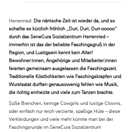
Fressnapf
FRoSTA
Herrenried.
Die närrische Zeit ist wieder da, und so
FV Energierohstoff & Kraftstoff
schallte es kürzlich fröhlich „Duri, Duri,
Duri-ooooo“
Gardena
durch das SeneCura Sozialzentrum Herrenried –
Gas Connect Austria
immerhin ist das der beliebte Faschingsgruß in der
Region, und Lustigsein kennt kein Alter!
GBV - Verband gemeinnütziger
Bewohner:innen, Angehörige und Mitarbeiter:innen
Bauvereinigungen
feierten gemeinsam ausgelassen die Faschingszeit.
Getzner Werkstoffe
Traditionelle Köstlichkeiten wie Faschingskrapfen und
Heimat Österreich
Wurstsalat durften genausowenig fehlen wie Musik,
die richtig einheizte und viele zum Tanzen brachte.
ikp
Johnson & Johnson
Süße Bienchen, kernige Cowgirls und lustige Clowns,
oder einfach nur reich verzierte, spaßige Hüte – diese
JELD-WEN DANA
Verkleidungen und viele mehr konnte man bei der
kosaplaner
Faschingsrunde im SeneCura Sozialzentrum