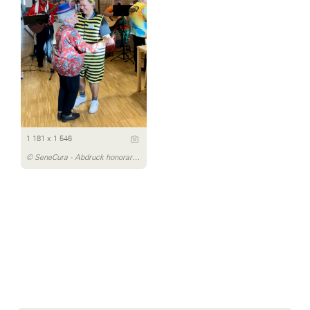
1 181 x 1 546
© SeneCura - Abdruck honorarfrei