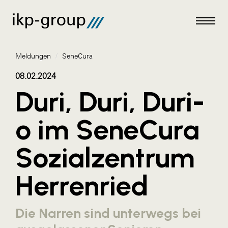
Meldungen
/
SeneCura
08.02.2024
Duri, Duri, Duri-
Meldungen
o im SeneCura
AKTUELLES
Sozialzentrum
ACO
ALEX Krems
Herrenried
Amazon Web Services
Artweger
Die Narren sind unterwegs bei
AustroCel Hallein