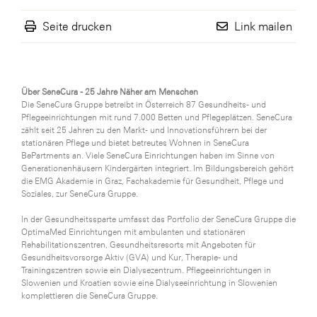
WKS Fachgruppe Finanzdienstleister
Seite drucken
Link mailen
WK UBIT
Zühlke
Über SeneCura - 25 Jahre Näher am Menschen
Media
Die SeneCura Gruppe betreibt in Österreich 87 Gesundheits- und
Pflegeeinrichtungen mit rund 7.000 Betten und Pflegeplätzen. SeneCura
zählt seit 25 Jahren zu den Markt- und Innovationsführern bei der
stationären Pflege und bietet betreutes Wohnen in SeneCura
BePartments an. Viele SeneCura Einrichtungen haben im Sinne von
Generationenhäusern Kindergärten integriert. Im Bildungsbereich gehört
die EMG Akademie in Graz, Fachakademie für Gesundheit, Pflege und
Soziales, zur SeneCura Gruppe.
In der Gesundheitssparte umfasst das Portfolio der SeneCura Gruppe die
OptimaMed Einrichtungen mit ambulanten und stationären
Rehabilitationszentren, Gesundheitsresorts mit Angeboten für
Gesundheitsvorsorge Aktiv (GVA) und Kur, Therapie- und
Trainingszentren sowie ein Dialysezentrum. Pflegeeinrichtungen in
Slowenien und Kroatien sowie eine Dialyseeinrichtung in Slowenien
komplettieren die SeneCura Gruppe.