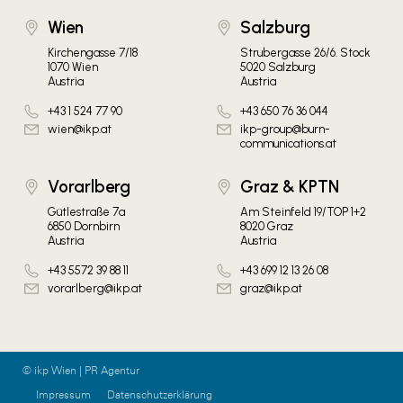
Wien
Salzburg
Kirchengasse 7/18
Strubergasse 26/6. Stock
1070 Wien
5020 Salzburg
Austria
Austria
+43 1 524 77 90
+43 650 76 36 044
wien@ikp.at
ikp-group@burn-
communications.at
Vorarlberg
Graz & KPTN
Gütlestraße 7a
Am Steinfeld 19/TOP 1+2
6850 Dornbirn
8020 Graz
Austria
Austria
+43 5572 39 88 11
+43 699 12 13 26 08
vorarlberg@ikp.at
graz@ikp.at
© ikp Wien | PR Agentur
Impressum
Datenschutzerklärung