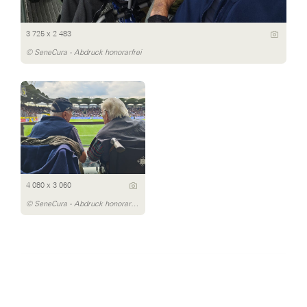
3 725 x 2 483
© SeneCura - Abdruck honorarfrei
4 080 x 3 060
© SeneCura - Abdruck honorarfrei