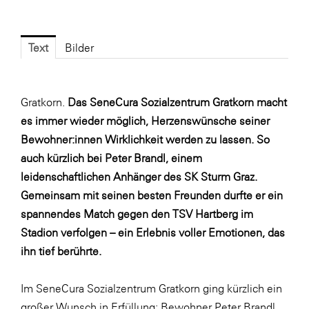
Fressnapf
FRoSTA
Text
Bilder
FV Energierohstoff & Kraftstoff
Gardena
Gratkorn.
Das SeneCura Sozialzentrum Gratkorn macht
Gas Connect Austria
es immer wieder möglich, Herzenswünsche seiner
GBV - Verband gemeinnütziger
Bewohner:innen Wirklichkeit werden zu lassen. So
Bauvereinigungen
auch kürzlich bei Peter Brandl, einem
Getzner Werkstoffe
leidenschaftlichen Anhänger des SK Sturm Graz.
Heimat Österreich
Gemeinsam mit seinen besten Freunden durfte er ein
spannendes Match gegen den TSV Hartberg im
ikp
Stadion verfolgen – ein Erlebnis voller Emotionen, das
Johnson & Johnson
ihn tief berührte.
JELD-WEN DANA
Im SeneCura Sozialzentrum Gratkorn ging kürzlich ein
kosaplaner
großer Wunsch in Erfüllung: Bewohner Peter Brandl