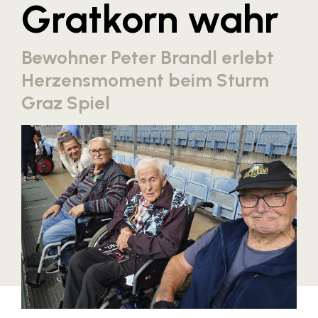
Gratkorn wahr
Blaguss
Bundesverband Sonnenschutztechnik
Bewohner Peter Brandl erlebt
Cineplexx
Herzensmoment beim Sturm
Colmobil Austria
Graz Spiel
Controller Institut
Darbo
Designer Outlets Parndorf und Salzburg
DOMOFERM
Essity
EY
FG UBIT Salzburg
foodaffairs