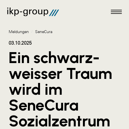
Meldungen
/
SeneCura
03.10.2025
Ein schwarz-
Meldungen
weisser Traum
AKTUELLES
wird im
ACO
ALEX Krems
SeneCura
Amazon Web Services
Sozialzentrum
Artweger
AustroCel Hallein