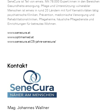
SeneCura ist Teil von emeis. Mit 78.000 Expert:innen in den Bereichen
Gesundheitsversorgung, Pflege und Unterstützung vulnerabler
Menschen ist emeis in rund 20 Ländern mit fünf Kernaktivitäten tätig:
psychiatrische Kliniken, Prävention, medizinische Versorgung und
Rehabilitationskliniken, Pflegeheime, häusliche Pflegedienste und
Einrichtungen für betreutes Wohnen.
www.senecura.at
www.optimamed.at
www.senecura.at/25-jahre-senecura/
Kontakt
Mag. Johannes Wallner