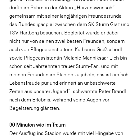
LAT Nitrogen
durfte im Rahmen der Aktion „Herzenswunsch“
Libro
gemeinsam mit seiner langjährigen Freundesrunde
das Bundesligaspiel zwischen dem SK Sturm Graz und
Lidl Österreich
TSV Hartberg besuchen. Begleitet wurde er dabei
Die Menü-Manufaktur
nicht nur von seinen zwei besten Freunden, sondern
MTH Retail Group
auch von Pflegedienstleiterin Katharina Großschedl
sowie Pflegeassistentin Melanie Männiksaar. „Ich bin
OMV
schon seit Jahrzehnten treuer Sturm-Fan, und mit
OptimaMed
meinen Freunden im Stadion zu jubeln, das ist einfach
PAGRO
Lebensfreude pur und erinnert an unbeschwerte
Zeiten aus unserer Jugend“, schwärmte Peter Brandl
PHH Rechtsanwält:innen
nach dem Erlebnis, während seine Augen vor
Primark
Begeisterung glänzten.
Salesforce
90 Minuten wie im Traum
sebamed
Der Ausflug ins Stadion wurde mit viel Hingabe von
SeneCura