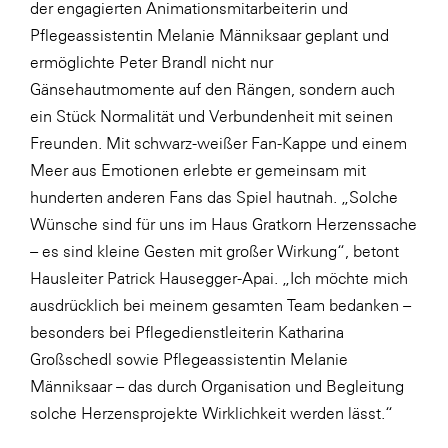
der engagierten Animationsmitarbeiterin und
SERVICE&MORE
Pflegeassistentin Melanie Männiksaar geplant und
ermöglichte Peter Brandl nicht nur
SKINUANCE®
Gänsehautmomente auf den Rängen, sondern auch
Somfy
ein Stück Normalität und Verbundenheit mit seinen
Sony DADC
Freunden. Mit schwarz-weißer Fan-Kappe und einem
Meer aus Emotionen erlebte er gemeinsam mit
SPIEGLTEC
hunderten anderen Fans das Spiel hautnah. „Solche
STIHL Tirol
Wünsche sind für uns im Haus Gratkorn Herzenssache
Trend Micro
– es sind kleine Gesten mit großer Wirkung“, betont
Hausleiter Patrick Hausegger-Apai. „Ich möchte mich
TAG GmbH
ausdrücklich bei meinem gesamten Team bedanken –
VALETTA
besonders bei Pflegedienstleiterin Katharina
Verband Druck Medien Österreich
Großschedl sowie Pflegeassistentin Melanie
Männiksaar – das durch Organisation und Begleitung
Wirtschaftskammer Salzburg
solche Herzensprojekte Wirklichkeit werden lässt.“
WKS Fachgruppe Fahrzeughandel und
Fahrzeugtechnik