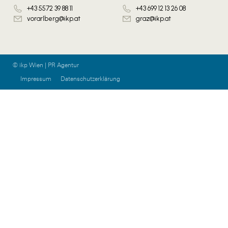
+43 5572 39 88 11
+43 699 12 13 26 08
vorarlberg@ikp.at
graz@ikp.at
© ikp Wien | PR Agentur
Impressum
Datenschutzerklärung