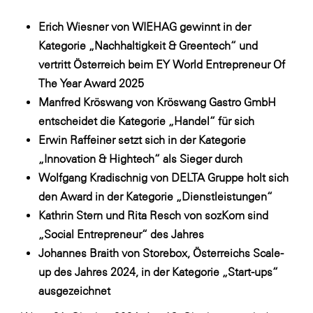
Fressnapf
Erich Wiesner von WIEHAG gewinnt in der
FRoSTA
Kategorie „Nachhaltigkeit & Greentech“ und
FV Energierohstoff & Kraftstoff
vertritt Österreich beim EY World Entrepreneur Of
Gardena
The Year Award 2025
Manfred Kröswang von Kröswang Gastro GmbH
Gas Connect Austria
entscheidet die Kategorie „Handel“ für sich
GBV - Verband gemeinnütziger
Erwin Raffeiner setzt sich in der Kategorie
Bauvereinigungen
„Innovation & Hightech“ als Sieger durch
Getzner Werkstoffe
Wolfgang Kradischnig von DELTA Gruppe holt sich
Heimat Österreich
den Award in der Kategorie „Dienstleistungen“
Kathrin Stern und Rita Resch von sozKom sind
ikp
„Social Entrepreneur“ des Jahres
Johnson & Johnson
Johannes Braith von Storebox, Österreichs Scale-
JELD-WEN DANA
up des Jahres 2024, in der Kategorie „Start-ups“
ausgezeichnet
kosaplaner