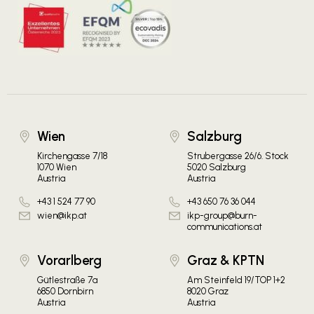
Wien
Salzburg
Kirchengasse 7/18
Strubergasse 26/6. Stock
1070 Wien
5020 Salzburg
Austria
Austria
+43 1 524 77 90
+43 650 76 36 044
wien@ikp.at
ikp-group@burn-
communications.at
Vorarlberg
Graz & KPTN
Gütlestraße 7a
Am Steinfeld 19/TOP 1+2
6850 Dornbirn
8020 Graz
Austria
Austria