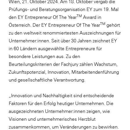
Wien, 21. Oktober 2024. Am 18. Oktober vergab die
LAT Nitrogen
Prüfungs- und Beratungsorganisation EY zum 19. Mal
Libro
TM
den EY Entrepreneur Of The Year
Award in
Lidl Österreich
TM
Österreich. Der EY Entrepreneur Of The Year
gehört
zu den weltweit renommiertesten Auszeichnungen für
Die Menü-Manufaktur
Unternehmer:innen. Seit über 30 Jahren zeichnet EY
MTH Retail Group
in 60 Ländern ausgewählte Entrepreneure für
OMV
besondere Leistungen aus. Zu den
Beurteilungskriterien der Fachjury zählen Wachstum,
OptimaMed
Zukunftspotenzial, Innovation, Mitarbeitendenführung
PAGRO
und gesellschaftliche Verantwortung.
PHH Rechtsanwält:innen
„Innovation und Nachhaltigkeit sind entscheidende
Primark
Faktoren für den Erfolg heutiger Unternehmen. Die
Salesforce
ausgezeichneten Unternehmer:innen zeigen, wie
sebamed
Visionen und unternehmerisches Herzblut
zusammenkommen, um Veränderungen zu bewirken.
SeneCura