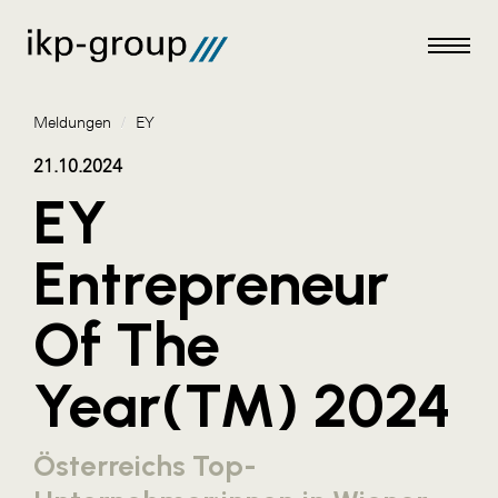
Meldungen
/
EY
21.10.2024
EY
Meldungen
Entrepreneur
AKTUELLES
Of The
ACO
ALEX Krems
Year(TM) 2024
Amazon Web Services
Artweger
Österreichs Top-
AustroCel Hallein