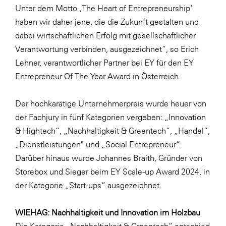
Unter dem Motto ‚The Heart of Entrepreneurship‘
SERVICE&MORE
haben wir daher jene, die die Zukunft gestalten und
SKINUANCE®
dabei wirtschaftlichen Erfolg mit gesellschaftlicher
Verantwortung verbinden, ausgezeichnet“, so Erich
Somfy
Lehner, verantwortlicher Partner bei EY für den EY
Sony DADC
Entrepreneur Of The Year Award in Österreich.
SPIEGLTEC
Der hochkarätige Unternehmerpreis wurde heuer von
STIHL Tirol
der Fachjury in fünf Kategorien vergeben: „Innovation
Trend Micro
& Hightech“, „Nachhaltigkeit & Greentech“, „Handel“,
TAG GmbH
„Dienstleistungen" und „Social Entrepreneur“.
Darüber hinaus wurde Johannes Braith, Gründer von
VALETTA
Storebox und Sieger beim EY Scale-up Award 2024, in
Verband Druck Medien Österreich
der Kategorie „Start-ups“ ausgezeichnet.
Wirtschaftskammer Salzburg
WIEHAG: Nachhaltigkeit und Innovation im Holzbau
WKS Fachgruppe Fahrzeughandel und
Fahrzeugtechnik
Die Kategorie „Nachhaltigkeit & Greentech“ entschied