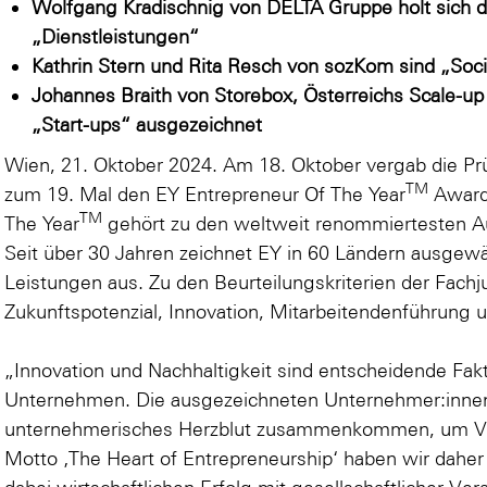
Wolfgang Kradischnig von DELTA Gruppe holt sich d
„Dienstleistungen“
Kathrin Stern und Rita Resch von sozKom sind „Soci
Johannes Braith von Storebox, Österreichs Scale-up
„Start-ups“ ausgezeichnet
Wien, 21. Oktober 2024. Am 18. Oktober vergab die Pr
TM
zum 19. Mal den EY Entrepreneur Of The Year
Award 
TM
The Year
gehört zu den weltweit renommiertesten A
Seit über 30 Jahren zeichnet EY in 60 Ländern ausgew
Leistungen aus. Zu den Beurteilungskriterien der Fach
Zukunftspotenzial, Innovation, Mitarbeitendenführung 
„Innovation und Nachhaltigkeit sind entscheidende Fakt
Unternehmen. Die ausgezeichneten Unternehmer:innen
unternehmerisches Herzblut zusammenkommen, um Ve
Motto ‚The Heart of Entrepreneurship‘ haben wir daher 