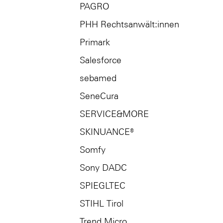
PAGRO
PHH Rechtsanwält:innen
Primark
Salesforce
sebamed
SeneCura
SERVICE&MORE
SKINUANCE®
Somfy
Sony DADC
SPIEGLTEC
STIHL Tirol
Trend Micro