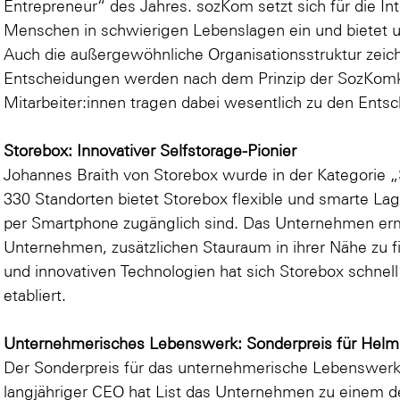
Entrepreneur“ des Jahres. sozKom setzt sich für die In
Menschen in schwierigen Lebenslagen ein und bietet u
Auch die außergewöhnliche Organisationsstruktur zeic
Entscheidungen werden nach dem Prinzip der SozKomkr
Mitarbeiter:innen tragen dabei wesentlich zu den Ent
Storebox: Innovativer Selfstorage-Pionier
Johannes Braith von Storebox wurde in der Kategorie „
330 Standorten bietet Storebox flexible und smarte La
per Smartphone zugänglich sind. Das Unternehmen erm
Unternehmen, zusätzlichen Stauraum in ihrer Nähe zu f
und innovativen Technologien hat sich Storebox schnell
etabliert.
Unternehmerisches Lebenswerk: Sonderpreis für Helmu
Der Sonderpreis für das unternehmerische Lebenswerk 
langjähriger CEO hat List das Unternehmen zu einem d