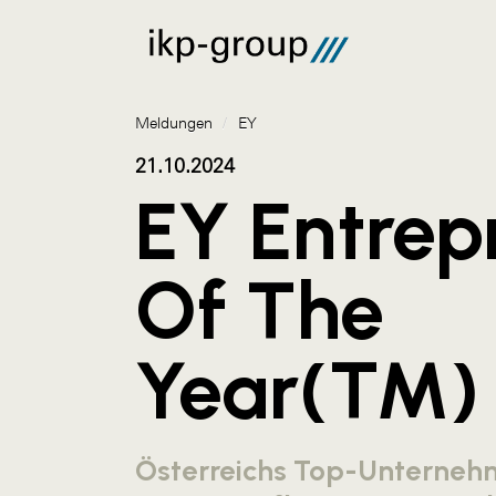
Meldungen
/
EY
21.10.2024
EY Entrep
Of The
Year(TM)
Österreichs Top-Unternehm