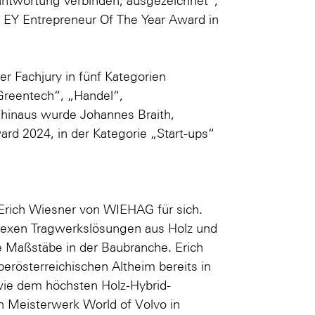
erantwortung verbinden, ausgezeichnet“,
en EY Entrepreneur Of The Year Award in
r Fachjury in fünf Kategorien
Greentech“, „Handel“,
 hinaus wurde Johannes Braith,
rd 2024, in der Kategorie „Start-ups“
 Erich Wiesner von WIEHAG für sich.
lexen Tragwerkslösungen aus Holz und
e Maßstäbe in der Baubranche. Erich
rösterreichischen Altheim bereits in
wie dem höchsten Holz-Hybrid-
n Meisterwerk World of Volvo in