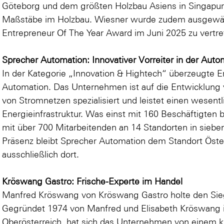
Göteborg und dem größten Holzbau Asiens in Singapur
Maßstäbe im Holzbau. Wiesner wurde zudem ausgewäh
Entrepreneur Of The Year Award im Juni 2025 zu vertre
Sprecher Automation: Innovativer Vorreiter in der Auto
In der Kategorie „Innovation & Hightech“ überzeugte E
Automation. Das Unternehmen ist auf die Entwicklung v
von Stromnetzen spezialisiert und leistet einen wesent
Energieinfrastruktur. Was einst mit 160 Beschäftigten 
mit über 700 Mitarbeitenden an 14 Standorten in siebe
Präsenz bleibt Sprecher Automation dem Standort Öster
ausschließlich dort.
Kröswang Gastro: Frische-Experte im Handel
Manfred Kröswang von Kröswang Gastro holte den Sieg
Gegründet 1974 von Manfred und Elisabeth Kröswang in
Oberösterreich, hat sich das Unternehmen von einem 