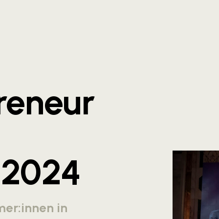
reneur
 2024
er:innen in