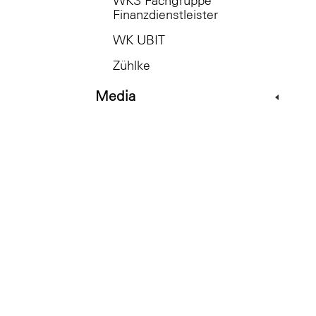
WKS Fachgruppe
Finanzdienstleister
WK UBIT
Zühlke
Media