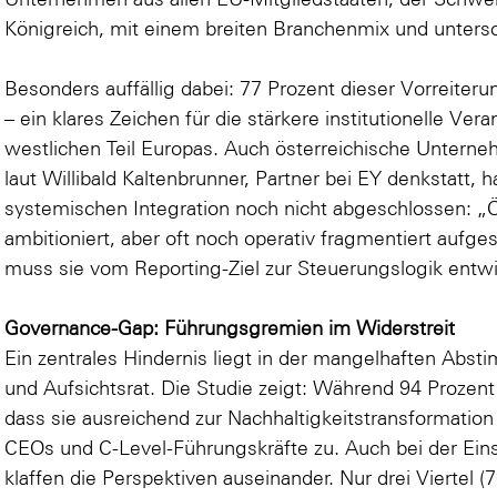
Königreich, mit einem breiten Branchenmix und unter
Besonders auffällig dabei: 77 Prozent dieser Vorrei
– ein klares Zeichen für die stärkere institutionelle 
westlichen Teil Europas. Auch österreichische Unter
laut Willibald Kaltenbrunner, Partner bei EY denkstatt,
systemischen Integration noch nicht abgeschlossen: „
ambitioniert, aber oft noch operativ fragmentiert aufges
muss sie vom Reporting-Ziel zur Steuerungslogik entwi
Governance-Gap: Führungsgremien im Widerstreit
Ein zentrales Hindernis liegt in der mangelhaften Ab
und Aufsichtsrat. Die Studie zeigt: Während 94 Prozent
dass sie ausreichend zur Nachhaltigkeitstransformation
CEOs und C-Level-Führungskräfte zu. Auch bei der Ein
klaffen die Perspektiven auseinander. Nur drei Vierte