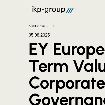
Meldungen
/
EY
05.08.2025
EY Europe
Term Val
Corporat
Governan