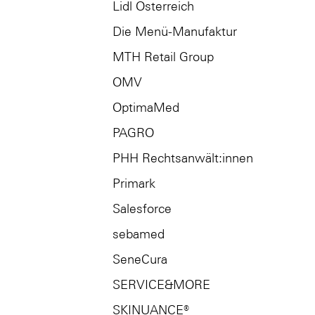
Lidl Österreich
Die Menü-Manufaktur
MTH Retail Group
OMV
OptimaMed
PAGRO
PHH Rechtsanwält:innen
Primark
Salesforce
sebamed
SeneCura
SERVICE&MORE
SKINUANCE®