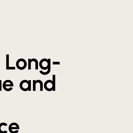
 Long-
ue and
e
ce