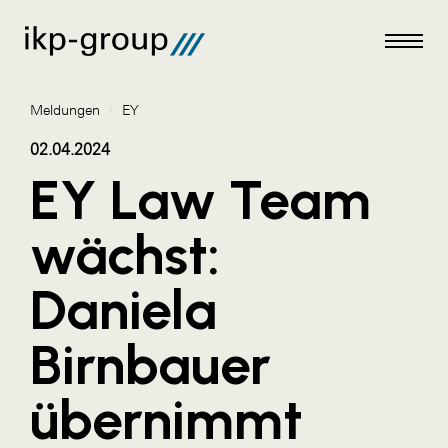
Meldungen
/
EY
02.04.2024
EY Law Team
Meldungen
wächst:
AKTUELLES
Daniela
ACO
ALEX Krems
Birnbauer
Amazon Web Services
übernimmt
Artweger
AustroCel Hallein