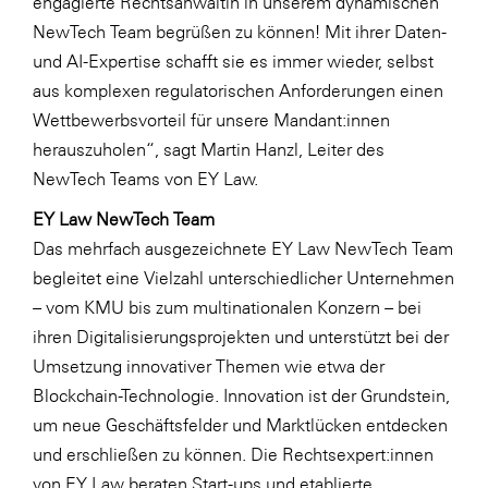
engagierte Rechtsanwältin in unserem dynamischen
NewTech Team begrüßen zu können! Mit ihrer Daten-
WKS Fachgruppe Finanzdienstleister
und AI-Expertise schafft sie es immer wieder, selbst
WK UBIT
aus komplexen regulatorischen Anforderungen einen
Zühlke
Wettbewerbsvorteil für unsere Mandant:innen
herauszuholen“, sagt Martin Hanzl, Leiter des
Media
NewTech Teams von EY Law.
EY Law NewTech Team
Das mehrfach ausgezeichnete EY Law NewTech Team
begleitet eine Vielzahl unterschiedlicher Unternehmen
– vom KMU bis zum multinationalen Konzern – bei
ihren Digitalisierungsprojekten und unterstützt bei der
Umsetzung innovativer Themen wie etwa der
Blockchain-Technologie. Innovation ist der Grundstein,
um neue Geschäftsfelder und Marktlücken entdecken
und erschließen zu können. Die Rechtsexpert:innen
von EY Law beraten Start-ups und etablierte