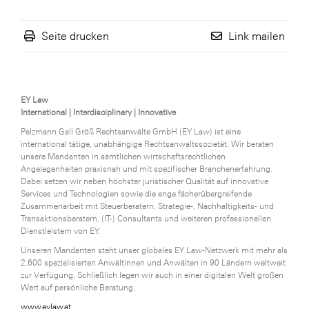
Seite drucken
Link mailen
EY Law
International | Interdisciplinary | Innovative
Pelzmann Gall Größ Rechtsanwälte GmbH (EY Law) ist eine
international tätige, unabhängige Rechtsanwaltssozietät. Wir beraten
unsere Mandanten in sämtlichen wirtschaftsrechtlichen
Angelegenheiten praxisnah und mit spezifischer Branchenerfahrung.
Dabei setzen wir neben höchster juristischer Qualität auf innovative
Services und Technologien sowie die enge fächerübergreifende
Zusammenarbeit mit Steuerberatern, Strategie-, Nachhaltigkeits- und
Transaktionsberatern, (IT-) Consultants und weiteren professionellen
Dienstleistern von EY.
Unseren Mandanten steht unser globales EY Law-Netzwerk mit mehr als
2.600 spezialisierten Anwältinnen und Anwälten in 90 Ländern weltweit
zur Verfügung. Schließlich legen wir auch in einer digitalen Welt großen
Wert auf persönliche Beratung.
www.eylaw.at