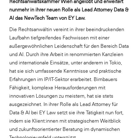
Rechtsanwaltskammer Wien angelobt und erweitert
LAT Nitrogen
nunmehr in ihrer neuen Rolle als Lead Attorney Data &
Libro
AI das NewTech Team von EY Law.
Lidl Österreich
Die Rechtsanwältin vereint in ihrer beeindruckenden
Die Menü-Manufaktur
Laufbahn tiefgreifendes Fachwissen mit einer
außergewöhnlichen Leidenschaft für den Bereich Data
MTH Retail Group
und AI. Durch ihre Arbeit in renommierten Kanzleien
OMV
und internationale Einsätze, unter anderem in Tokio,
OptimaMed
hat sie sich umfassende Kenntnisse und praktische
Erfahrungen im IP/IT-Sektor erarbeitet. Birnbauers
PAGRO
Fähigkeit, komplexe Herausforderungen mit
PHH Rechtsanwält:innen
innovativen Lösungen zu meistern, hat sie stets
Primark
ausgezeichnet. In ihrer Rolle als Lead Attorney für
Data & AI bei EY Law setzt sie ihre Tätigkeit nun fort,
Salesforce
indem sie Klient:innen mit strategischem Weitblick
sebamed
und zukunftsorientierter Beratung im dynamischen
SeneCura
Technologieumfeld unterstützt.