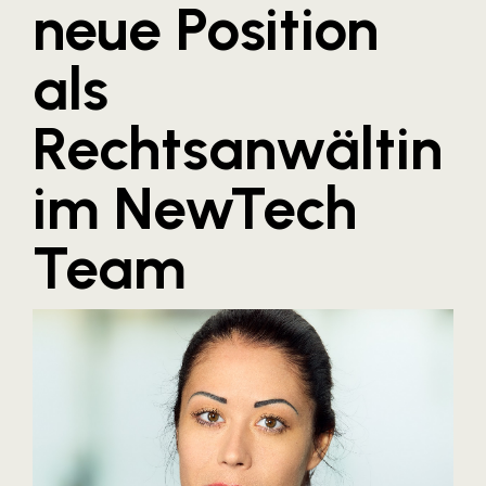
neue Position
Blaguss
als
Bundesverband Sonnenschutztechnik
Cineplexx
Rechtsanwältin
Colmobil Austria
Controller Institut
im NewTech
Darbo
Team
Designer Outlets Parndorf und Salzburg
DOMOFERM
Essity
EY
FG UBIT Salzburg
foodaffairs