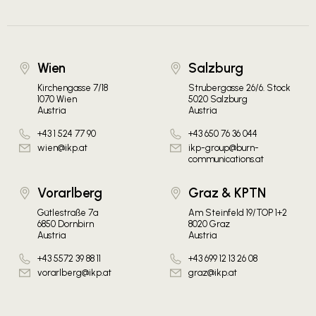
Wien
Salzburg
Kirchengasse 7/18
Strubergasse 26/6. Stock
1070 Wien
5020 Salzburg
Austria
Austria
+43 1 524 77 90
+43 650 76 36 044
wien@ikp.at
ikp-group@burn-
communications.at
Vorarlberg
Graz & KPTN
Gütlestraße 7a
Am Steinfeld 19/TOP 1+2
6850 Dornbirn
8020 Graz
Austria
Austria
+43 5572 39 88 11
+43 699 12 13 26 08
vorarlberg@ikp.at
graz@ikp.at