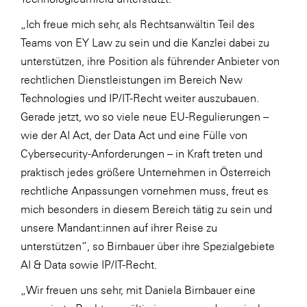
SERVICE&MORE
„Ich freue mich sehr, als Rechtsanwältin Teil des
Teams von EY Law zu sein und die Kanzlei dabei zu
SKINUANCE®
unterstützen, ihre Position als führender Anbieter von
Somfy
rechtlichen Dienstleistungen im Bereich New
Sony DADC
Technologies und IP/IT-Recht weiter auszubauen.
Gerade jetzt, wo so viele neue EU-Regulierungen –
SPIEGLTEC
wie der AI Act, der Data Act und eine Fülle von
STIHL Tirol
Cybersecurity-Anforderungen – in Kraft treten und
Trend Micro
praktisch jedes größere Unternehmen in Österreich
rechtliche Anpassungen vornehmen muss, freut es
TAG GmbH
mich besonders in diesem Bereich tätig zu sein und
VALETTA
unsere Mandant:innen auf ihrer Reise zu
Verband Druck Medien Österreich
unterstützen“, so Birnbauer über ihre Spezialgebiete
AI & Data sowie IP/IT-Recht.
Wirtschaftskammer Salzburg
„Wir freuen uns sehr, mit Daniela Birnbauer eine
WKS Fachgruppe Fahrzeughandel und
Fahrzeugtechnik