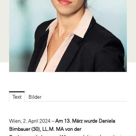
Fressnapf
FRoSTA
FV Energierohstoff & Kraftstoff
Gardena
Gas Connect Austria
GBV - Verband gemeinnütziger
Bauvereinigungen
Getzner Werkstoffe
Heimat Österreich
ikp
Text
Bilder
Johnson & Johnson
JELD-WEN DANA
Wien, 2. April 2024 –
Am 13. März wurde Daniela
kosaplaner
Birnbauer (30), LL.M. MA von der