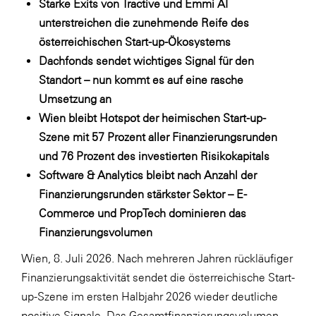
Starke Exits von Tractive und Emmi AI
LAT Nitrogen
unterstreichen die zunehmende Reife des
Libro
österreichischen Start-up-Ökosystems
Lidl Österreich
Dachfonds sendet wichtiges Signal für den
Standort – nun kommt es auf eine rasche
Die Menü-Manufaktur
Umsetzung an
MTH Retail Group
Wien bleibt Hotspot der heimischen Start-up-
OMV
Szene mit 5
7
Prozent aller Finanzierungsrunden
und 76 Prozent des investierten Risikokapitals
OptimaMed
Software & Analytics bleibt nach Anzahl der
PAGRO
Finanzierungsrunden stärkster Sektor – E-
PHH Rechtsanwält:innen
Commerce und PropTech dominieren das
Finanzierungsvolumen
Primark
Wien, 8. Juli 2026. Nach mehreren Jahren rückläufiger
Salesforce
Finanzierungsaktivität sendet die österreichische Start-
sebamed
up-Szene im ersten Halbjahr 2026 wieder deutliche
SeneCura
positive Signale. Das Gesamtfinanzierungsvolumen