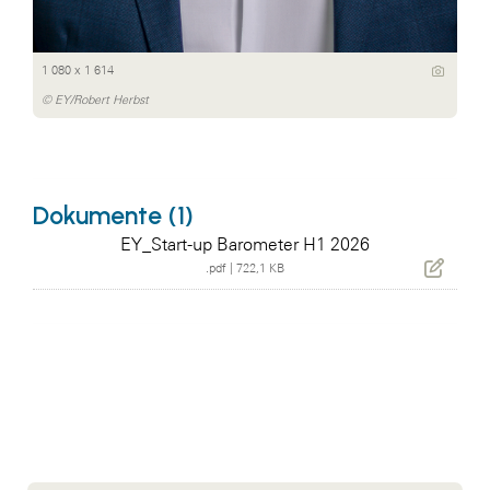
1 080 x 1 614
© EY/Robert Herbst
Dokumente (1)
EY_Start-up Barometer H1 2026
.pdf
|
722,1 KB