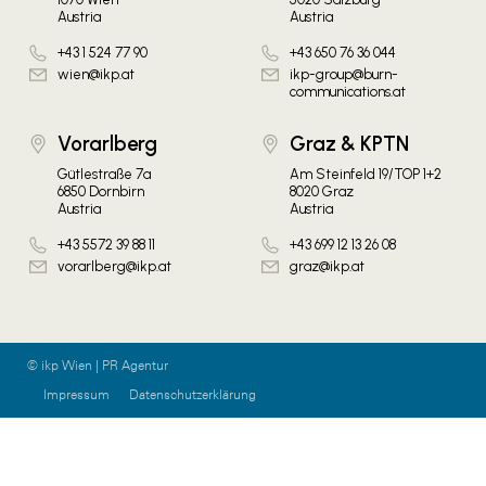
Austria
Austria
+43 1 524 77 90
+43 650 76 36 044
wien@ikp.at
ikp-group@burn-
communications.at
Vorarlberg
Graz & KPTN
Gütlestraße 7a
Am Steinfeld 19/TOP 1+2
6850 Dornbirn
8020 Graz
Austria
Austria
+43 5572 39 88 11
+43 699 12 13 26 08
vorarlberg@ikp.at
graz@ikp.at
© ikp Wien | PR Agentur
Impressum
Datenschutzerklärung