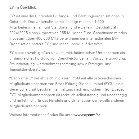
EY im Überblick
EY* ist eine der führenden Prüfungs- und Beratungsorganisationen in
Österreich. Das Unternehmen beschäftigt mehr als 1.500
Mitarbeiter:innen an fünf Standorten und erzielte im Geschäftsjahr
2024/2025 einen Umsatz von 255 Millionen Euro. Gemeinsam mit den
insgesamt über 400.000 Mitarbeiter:innen der internationalen EY-
Organisation betreut EY Kund:innen überall auf der Welt.
EY bietet sowohl großen als auch mittelständischen Unternehmen ein
umfangreiches Portfolio von Dienstleistungen an: Wirtschaftsprüfung,
Steuerberatung, Unternehmensberatung sowie Strategie- und
Transaktionsberatung.
*Der Name EY bezieht sich in diesem Profil auf alle österreichischen
Mitgliedsunternehmen von Ernst &Young Global Limited (EYG), einer
Gesellschaft mit beschränkter Haftung nach englischem Recht. Jedes
EYG Mitgliedsunternehmen ist rechtlich selbstständig und unabhängig
und haftet nicht für das Handeln und Unterlassen der jeweils anderen
Mitgliedsunternehmen.
Weitere Informationen finden Sie unter
www.ey.com/at