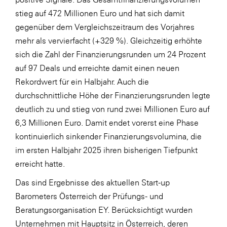
stieg auf 472 Millionen Euro und hat sich damit
SERVICE&MORE
gegenüber dem Vergleichszeitraum des Vorjahres
SKINUANCE®
mehr als vervierfacht (+329 %). Gleichzeitig erhöhte
Somfy
sich die Zahl der Finanzierungsrunden um 24 Prozent
auf 97 Deals und erreichte damit einen neuen
Sony DADC
Rekordwert für ein Halbjahr. Auch die
SPIEGLTEC
durchschnittliche Höhe der Finanzierungsrunden legte
STIHL Tirol
deutlich zu und stieg von rund zwei Millionen Euro auf
6,3 Millionen Euro. Damit endet vorerst eine Phase
Trend Micro
kontinuierlich sinkender Finanzierungsvolumina, die
TAG GmbH
im ersten Halbjahr 2025 ihren bisherigen Tiefpunkt
VALETTA
erreicht hatte.
Verband Druck Medien Österreich
Das sind Ergebnisse des aktuellen Start-up
Barometers Österreich der Prüfungs- und
Wirtschaftskammer Salzburg
Beratungsorganisation EY. Berücksichtigt wurden
WKS Fachgruppe Fahrzeughandel und
Unternehmen mit Hauptsitz in Österreich, deren
Fahrzeugtechnik