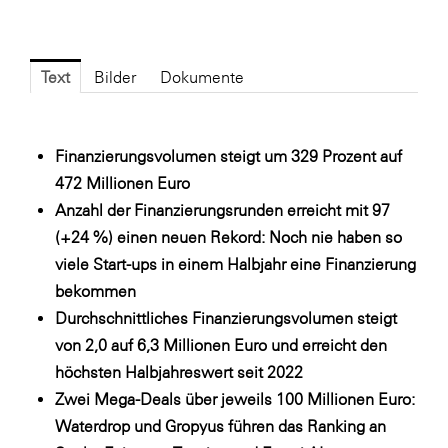
Fressnapf
FRoSTA
Text
Bilder
Dokumente
FV Energierohstoff & Kraftstoff
Gardena
Gas Connect Austria
Finanzierungsvolumen steigt um 329 Prozent auf
47
2
Millionen Euro
GBV - Verband gemeinnütziger
Bauvereinigungen
Anzahl der Finanzierungsrunden erreicht mit 97
(+24 %) einen neuen Rekord: Noch nie haben so
Getzner Werkstoffe
viele Start-ups in einem Halbjahr eine Finanzierung
Heimat Österreich
bekommen
ikp
Durchschnittliches Finanzierungsvolumen steigt
von 2,0 auf 6,3 Millionen Euro und erreicht den
Johnson & Johnson
höchsten Halbjahreswert seit 2022
JELD-WEN DANA
Zwei Mega-Deals über jeweils 100 Millionen Euro:
kosaplaner
Waterdrop und Gropyus führen das Ranking an