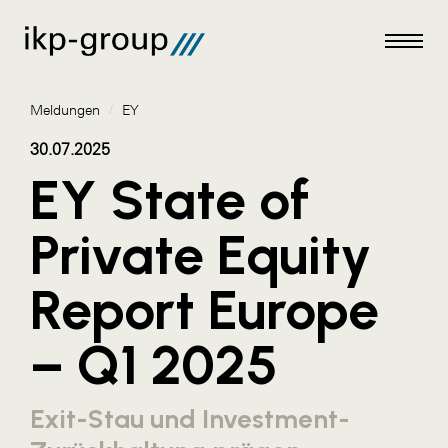
Meldungen
/
EY
30.07.2025
EY State of
Meldungen
Private Equity
AKTUELLES
Report Europe
ACO
ALEX Krems
– Q1 2025
Amazon Web Services
Artweger
Exit-Stau und Investment-
AustroCel Hallein