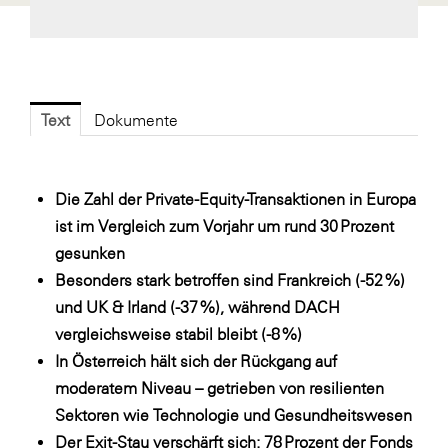
Fressnapf
FRoSTA
FV Energierohstoff & Kraftstoff
Gardena
Text
Dokumente
Gas Connect Austria
GBV - Verband gemeinnütziger
Die Zahl der Private-Equity-Transaktionen in Europa
Bauvereinigungen
ist im Vergleich zum Vorjahr um rund 30 Prozent
Getzner Werkstoffe
gesunken
Heimat Österreich
Besonders stark betroffen sind Frankreich (-52 %)
und UK & Irland (-37 %), während DACH
ikp
vergleichsweise stabil bleibt (-8 %)
Johnson & Johnson
In Österreich hält sich der Rückgang auf
JELD-WEN DANA
moderatem Niveau – getrieben von resilienten
Sektoren wie Technologie und Gesundheitswesen
kosaplaner
Der Exit-Stau verschärft sich: 78 Prozent der Fonds