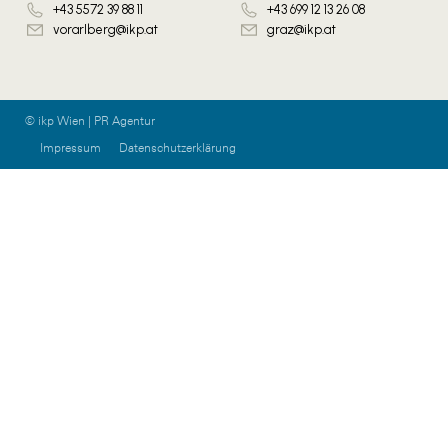
+43 5572 39 88 11
+43 699 12 13 26 08
vorarlberg@ikp.at
graz@ikp.at
© ikp Wien | PR Agentur
Impressum
Datenschutzerklärung