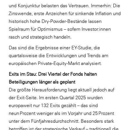
und Konjunktur belasten das Vertrauen. Immerhin: Die
WKS Fachgruppe Finanzdienstleister
Zinswende, erste Anzeichen für sinkende Inflation und
WK UBIT
historisch hohe Dry-Powder-Bestände lassen
Spielraum für Optimismus – sofern Investor:innen
Zühlke
rasch und strategisch handeln.
Media
Das sind die Ergebnisse einer EY-Studie, die
quartalsweise die Entwicklungen und Trends am
europäischen Private-Equity-Markt analysiert.
Exits im Stau: Drei Viertel der Fonds halten
Beteiligungen länger als geplant
Die größte Herausforderung liegt aktuell jedoch auf
der Exit-Seite. Im ersten Quartal 2025 wurden
europaweit nur 132 Exits gezählt – das sind
neun Prozent weniger als im Vorjahr und 25 Prozent
unter dem Fünfjahresdurchschnitt. Besonders stark
betroffen ist der strategische Verkauf – traditionell die