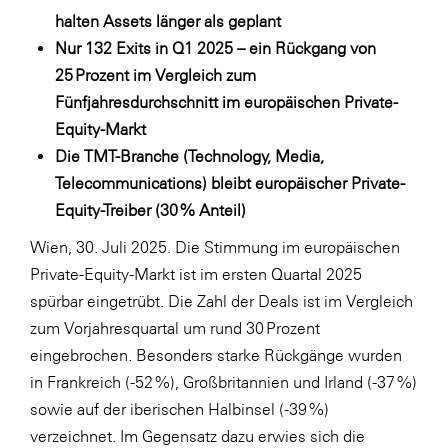
LAT Nitrogen
halten Assets länger als geplant
Libro
Nur 132 Exits in Q1 2025 – ein Rückgang von
25 Prozent im Vergleich zum
Lidl Österreich
Fünfjahresdurchschnitt im europäischen Private-
Die Menü-Manufaktur
Equity-Markt
MTH Retail Group
Die TMT-Branche (Technology, Media,
Telecommunications) bleibt europäischer Private-
OMV
Equity-Treiber (30 % Anteil)
OptimaMed
Wien, 30. Juli 2025. Die Stimmung im europäischen
PAGRO
Private-Equity-Markt ist im ersten Quartal 2025
PHH Rechtsanwält:innen
spürbar eingetrübt. Die Zahl der Deals ist im Vergleich
zum Vorjahresquartal um rund 30 Prozent
Primark
eingebrochen. Besonders starke Rückgänge wurden
Salesforce
in Frankreich (-52 %), Großbritannien und Irland (-37 %)
sebamed
sowie auf der iberischen Halbinsel (-39 %)
verzeichnet. Im Gegensatz dazu erwies sich die
SeneCura