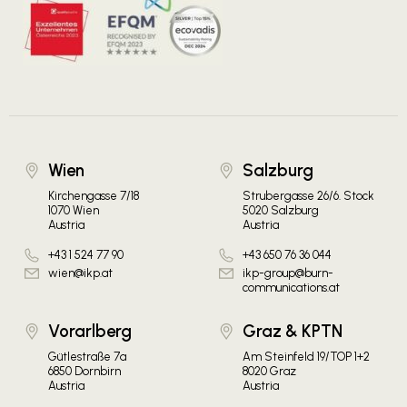
Wien
Salzburg
Kirchengasse 7/18
Strubergasse 26/6. Stock
1070 Wien
5020 Salzburg
Austria
Austria
+43 1 524 77 90
+43 650 76 36 044
wien@ikp.at
ikp-group@burn-
communications.at
Vorarlberg
Graz & KPTN
Gütlestraße 7a
Am Steinfeld 19/TOP 1+2
6850 Dornbirn
8020 Graz
Austria
Austria