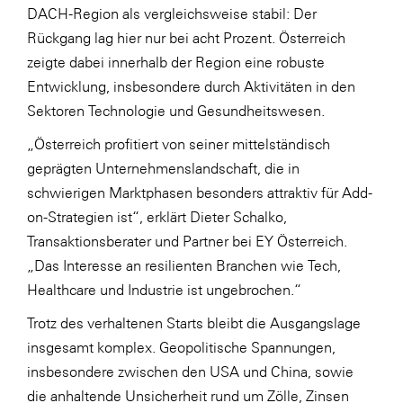
DACH-Region als vergleichsweise stabil: Der
SERVICE&MORE
Rückgang lag hier nur bei acht Prozent. Österreich
SKINUANCE®
zeigte dabei innerhalb der Region eine robuste
Entwicklung, insbesondere durch Aktivitäten in den
Somfy
Sektoren Technologie und Gesundheitswesen.
Sony DADC
„Österreich profitiert von seiner mittelständisch
SPIEGLTEC
geprägten Unternehmenslandschaft, die in
STIHL Tirol
schwierigen Marktphasen besonders attraktiv für Add-
on-Strategien ist“, erklärt Dieter Schalko,
Trend Micro
Transaktionsberater und Partner bei EY Österreich.
TAG GmbH
„Das Interesse an resilienten Branchen wie Tech,
VALETTA
Healthcare und Industrie ist ungebrochen.“
Verband Druck Medien Österreich
Trotz des verhaltenen Starts bleibt die Ausgangslage
insgesamt komplex. Geopolitische Spannungen,
Wirtschaftskammer Salzburg
insbesondere zwischen den USA und China, sowie
WKS Fachgruppe Fahrzeughandel und
die anhaltende Unsicherheit rund um Zölle, Zinsen
Fahrzeugtechnik