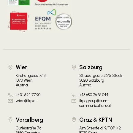
Wien
Salzburg
Kirchengasse 7/18
Strubergasse 26/6. Stock
1070 Wien
5020 Salzburg
Austria
Austria
+43 1 524 77 90
+43 650 76 36 044
wien@ikp.at
ikp-group@burn-
communications.at
Vorarlberg
Graz & KPTN
Gütlestraße 7a
Am Steinfeld 19/TOP 1+2
6850 Dornbirn
8020 Graz