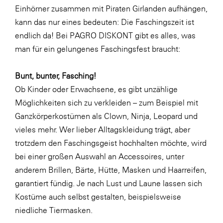
Einhörner zusammen mit Piraten Girlanden aufhängen,
SERVICE&MORE
kann das nur eines bedeuten: Die Faschingszeit ist
SKINUANCE®
endlich da! Bei PAGRO DISKONT gibt es alles, was
man für ein gelungenes Faschingsfest braucht:
Somfy
Sony DADC
Bunt, bunter, Fasching!
SPIEGLTEC
Ob Kinder oder Erwachsene, es gibt unzählige
Möglichkeiten sich zu verkleiden – zum Beispiel mit
STIHL Tirol
Ganzkörperkostümen als Clown, Ninja, Leopard und
Trend Micro
vieles mehr. Wer lieber Alltagskleidung trägt, aber
TAG GmbH
trotzdem den Faschingsgeist hochhalten möchte, wird
bei einer großen Auswahl an Accessoires, unter
VALETTA
anderem Brillen, Bärte, Hütte, Masken und Haarreifen,
Verband Druck Medien Österreich
garantiert fündig. Je nach Lust und Laune lassen sich
Wirtschaftskammer Salzburg
Kostüme auch selbst gestalten, beispielsweise
niedliche Tiermasken
.
WKS Fachgruppe Fahrzeughandel und
Fahrzeugtechnik