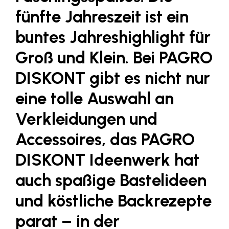
Fressnapf
fünfte Jahreszeit ist ein
FRoSTA
buntes Jahreshighlight für
FV Energierohstoff & Kraftstoff
Groß und Klein. Bei
PAGRO
Gardena
DISKONT
gibt es nicht nur
Gas Connect Austria
eine tolle Auswahl an
GBV - Verband gemeinnütziger
Bauvereinigungen
Verkleidungen und
Getzner Werkstoffe
Accessoires, das PAGRO
Heimat Österreich
DISKONT Ideenwerk hat
ikp
auch spaßige Bastelideen
Johnson & Johnson
und köstliche Backrezepte
JELD-WEN DANA
kosaplaner
parat – in der