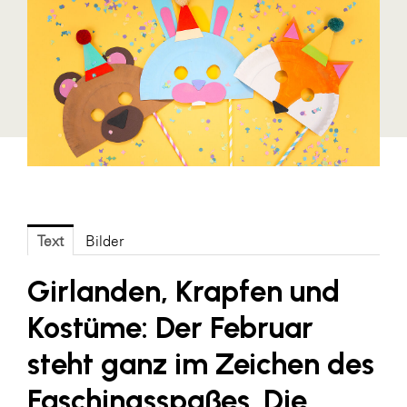
Blaguss
Bundesverband Sonnenschutztechnik
Cineplexx
Colmobil Austria
Controller Institut
Darbo
Designer Outlets Parndorf und Salzburg
Text
Bilder
DOMOFERM
Essity
Girlanden, Krapfen und
EY
Kostüme: Der Februar
FG UBIT Salzburg
steht ganz im Zeichen des
foodaffairs
Faschingsspaßes. Die