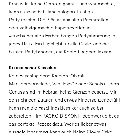
Kreativität keine Grenzen gesetzt und wer möchte,
kann auch selbst Hand anlegen: Lustige
Partyfrösche
,
DIY-Piñatas
aus alten Papierrollen
oder
selbstgemachte Papierrosetten
in
verschiedensten Farben bringen Partystimmung in
jedes Haus. Ein Highlight für alle Gäste sind die
bunten Partykanonen
, die Konfetti regnen lassen.
Kulinarischer Klassiker
Kein Fasching ohne Krapfen. Ob mit
Marillenmarmelade, Vanillesoße oder Schoko – dem
Genuss sind im Februar keine Grenzen gesetzt. Mit
den richtigen Zutaten und etwas Fingerspitzengefühl
kann man die Faschingsklassiker auch selbst
zubereiten – im
PAGRO DISKONT Ideenwerk
gibt es
das perfekte Rezept dazu. Wer es lieber etwas
ausgefallener mag, kann auch kleine
Clown Cake-