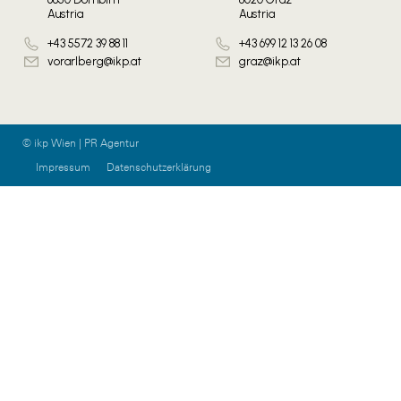
Austria
Austria
+43 5572 39 88 11
+43 699 12 13 26 08
vorarlberg@ikp.at
graz@ikp.at
© ikp Wien | PR Agentur
Impressum
Datenschutzerklärung