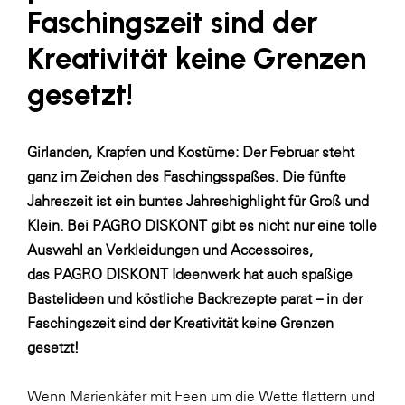
LAT Nitrogen
Faschingszeit sind der
Libro
Kreativität keine Grenzen
Lidl Österreich
gesetzt!
Die Menü-Manufaktur
MTH Retail Group
Girlanden, Krapfen und Kostüme: Der Februar steht
OMV
ganz im Zeichen des Faschingsspaßes. Die fünfte
Jahreszeit ist ein buntes Jahreshighlight für Groß und
OptimaMed
Klein. Bei
PAGRO DISKONT
gibt es nicht nur eine tolle
PAGRO
Auswahl an Verkleidungen und Accessoires,
PHH Rechtsanwält:innen
das
PAGRO DISKONT Ideenwerk
hat auch spaßige
Bastelideen und köstliche Backrezepte parat – in der
Primark
Faschingszeit sind der Kreativität keine Grenzen
Salesforce
gesetzt!
sebamed
Wenn Marienkäfer mit Feen um die Wette flattern und
SeneCura