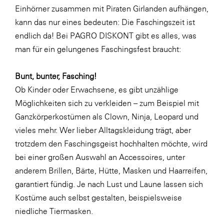
Einhörner zusammen mit Piraten Girlanden aufhängen,
SERVICE&MORE
kann das nur eines bedeuten: Die Faschingszeit ist
SKINUANCE®
endlich da! Bei PAGRO DISKONT gibt es alles, was
man für ein gelungenes Faschingsfest braucht:
Somfy
Sony DADC
Bunt, bunter, Fasching!
SPIEGLTEC
Ob Kinder oder Erwachsene, es gibt unzählige
Möglichkeiten sich zu verkleiden – zum Beispiel mit
STIHL Tirol
Ganzkörperkostümen als Clown, Ninja, Leopard und
Trend Micro
vieles mehr. Wer lieber Alltagskleidung trägt, aber
TAG GmbH
trotzdem den Faschingsgeist hochhalten möchte, wird
bei einer großen Auswahl an Accessoires, unter
VALETTA
anderem Brillen, Bärte, Hütte, Masken und Haarreifen,
Verband Druck Medien Österreich
garantiert fündig. Je nach Lust und Laune lassen sich
Wirtschaftskammer Salzburg
Kostüme auch selbst gestalten, beispielsweise
niedliche Tiermasken
.
WKS Fachgruppe Fahrzeughandel und
Fahrzeugtechnik