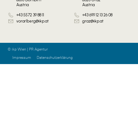
Austria
Austria
+43 5572 39 88 11
+43 699 12 13 26 08
vorarlberg@ikp.at
graz@ikp.at
© ikp Wien | PR Agentur
Impressum
Datenschutzerklärung