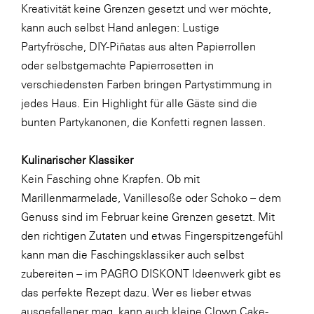
Kreativität keine Grenzen gesetzt und wer möchte,
kann auch selbst Hand anlegen: Lustige
Partyfrösche
,
DIY-Piñatas
aus alten Papierrollen
oder
selbstgemachte Papierrosetten
in
verschiedensten Farben bringen Partystimmung in
jedes Haus. Ein Highlight für alle Gäste sind die
bunten Partykanonen
, die Konfetti regnen lassen.
Kulinarischer Klassiker
Kein Fasching ohne Krapfen. Ob mit
Marillenmarmelade, Vanillesoße oder Schoko – dem
Genuss sind im Februar keine Grenzen gesetzt. Mit
den richtigen Zutaten und etwas Fingerspitzengefühl
kann man die Faschingsklassiker auch selbst
zubereiten – im
PAGRO DISKONT Ideenwerk
gibt es
das perfekte Rezept dazu. Wer es lieber etwas
ausgefallener mag, kann auch kleine
Clown Cake-