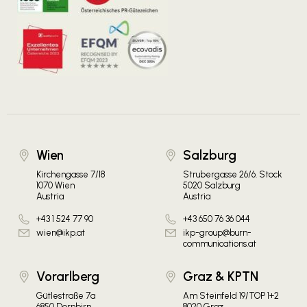
Wien
Salzburg
Kirchengasse 7/18
Strubergasse 26/6. Stock
1070 Wien
5020 Salzburg
Austria
Austria
+43 1 524 77 90
+43 650 76 36 044
wien@ikp.at
ikp-group@burn-
communications.at
Vorarlberg
Graz & KPTN
Gütlestraße 7a
Am Steinfeld 19/TOP 1+2
6850 Dornbirn
8020 Graz