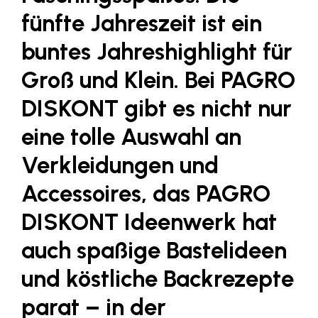
Fressnapf
fünfte Jahreszeit ist ein
FRoSTA
buntes Jahreshighlight für
FV Energierohstoff & Kraftstoff
Groß und Klein. Bei
PAGRO
Gardena
DISKONT
gibt es nicht nur
Gas Connect Austria
eine tolle Auswahl an
GBV - Verband gemeinnütziger
Bauvereinigungen
Verkleidungen und
Getzner Werkstoffe
Accessoires, das PAGRO
Heimat Österreich
DISKONT Ideenwerk hat
ikp
auch spaßige Bastelideen
Johnson & Johnson
und köstliche Backrezepte
JELD-WEN DANA
kosaplaner
parat – in der