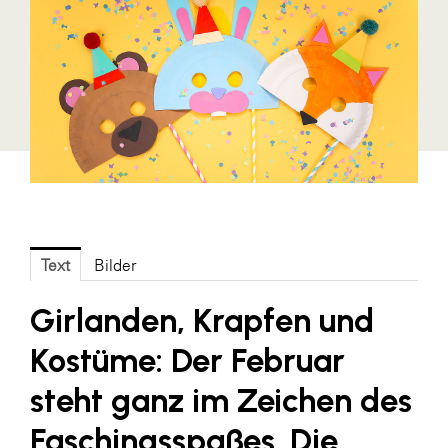
Blaguss
Bundesverband Sonnenschutztechnik
Cineplexx
Colmobil Austria
Controller Institut
Darbo
Designer Outlets Parndorf und Salzburg
Text
Bilder
DOMOFERM
Essity
Girlanden, Krapfen und
EY
Kostüme: Der Februar
FG UBIT Salzburg
steht ganz im Zeichen des
foodaffairs
Faschingsspaßes. Die