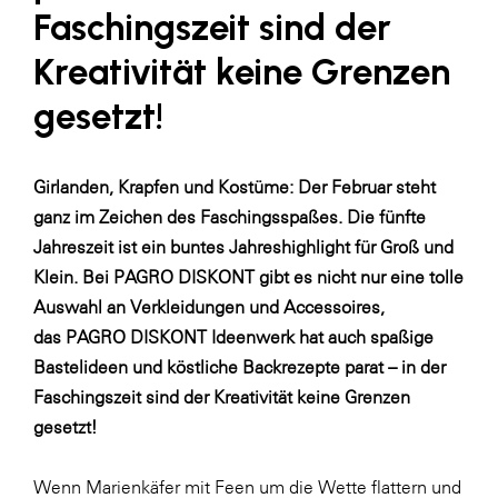
LAT Nitrogen
Faschingszeit sind der
Libro
Kreativität keine Grenzen
Lidl Österreich
gesetzt!
Die Menü-Manufaktur
MTH Retail Group
Girlanden, Krapfen und Kostüme: Der Februar steht
OMV
ganz im Zeichen des Faschingsspaßes. Die fünfte
Jahreszeit ist ein buntes Jahreshighlight für Groß und
OptimaMed
Klein. Bei
PAGRO DISKONT
gibt es nicht nur eine tolle
PAGRO
Auswahl an Verkleidungen und Accessoires,
PHH Rechtsanwält:innen
das
PAGRO DISKONT Ideenwerk
hat auch spaßige
Bastelideen und köstliche Backrezepte parat – in der
Primark
Faschingszeit sind der Kreativität keine Grenzen
Salesforce
gesetzt!
sebamed
Wenn Marienkäfer mit Feen um die Wette flattern und
SeneCura