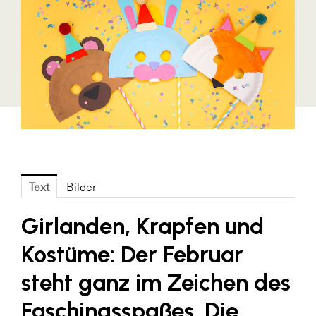
Blaguss
Bundesverband Sonnenschutztechnik
Cineplexx
Colmobil Austria
Controller Institut
Darbo
Designer Outlets Parndorf und Salzburg
Text
Bilder
DOMOFERM
Essity
Girlanden, Krapfen und
EY
Kostüme: Der Februar
FG UBIT Salzburg
steht ganz im Zeichen des
foodaffairs
Faschingsspaßes. Die