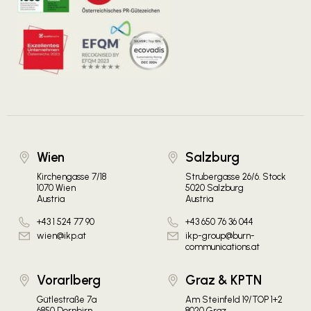
Wien
Salzburg
Kirchengasse 7/18
Strubergasse 26/6. Stock
1070 Wien
5020 Salzburg
Austria
Austria
+43 1 524 77 90
+43 650 76 36 044
wien@ikp.at
ikp-group@burn-
communications.at
Vorarlberg
Graz & KPTN
Gütlestraße 7a
Am Steinfeld 19/TOP 1+2
6850 Dornbirn
8020 Graz