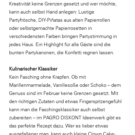
Kreativität keine Grenzen gesetzt und wer möchte,
kann auch selbst Hand anlegen: Lustige
Partyfrösche
,
DIY-Piñatas
aus alten Papierrollen
oder
selbstgemachte Papierrosetten
in
verschiedensten Farben bringen Partystimmung in
jedes Haus. Ein Highlight für alle Gäste sind die
bunten Partykanonen
, die Konfetti regnen lassen.
Kulinarischer Klassiker
Kein Fasching ohne Krapfen. Ob mit
Marillenmarmelade, Vanillesoße oder Schoko – dem
Genuss sind im Februar keine Grenzen gesetzt. Mit
den richtigen Zutaten und etwas Fingerspitzengefühl
kann man die Faschingsklassiker auch selbst
zubereiten – im
PAGRO DISKONT Ideenwerk
gibt es
das perfekte Rezept dazu. Wer es lieber etwas
ausgefallener mag, kann auch kleine
Clown Cake-