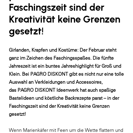
LAT Nitrogen
Faschingszeit sind der
Libro
Kreativität keine Grenzen
Lidl Österreich
gesetzt!
Die Menü-Manufaktur
MTH Retail Group
Girlanden, Krapfen und Kostüme: Der Februar steht
OMV
ganz im Zeichen des Faschingsspaßes. Die fünfte
Jahreszeit ist ein buntes Jahreshighlight für Groß und
OptimaMed
Klein. Bei
PAGRO DISKONT
gibt es nicht nur eine tolle
PAGRO
Auswahl an Verkleidungen und Accessoires,
PHH Rechtsanwält:innen
das
PAGRO DISKONT Ideenwerk
hat auch spaßige
Bastelideen und köstliche Backrezepte parat – in der
Primark
Faschingszeit sind der Kreativität keine Grenzen
Salesforce
gesetzt!
sebamed
Wenn Marienkäfer mit Feen um die Wette flattern und
SeneCura