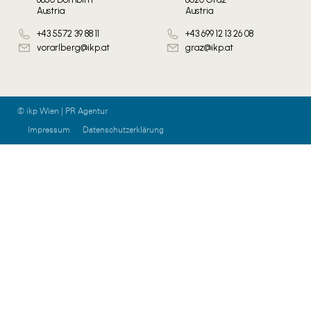
Austria
Austria
+43 5572 39 88 11
+43 699 12 13 26 08
vorarlberg@ikp.at
graz@ikp.at
© ikp Wien | PR Agentur
Impressum
Datenschutzerklärung