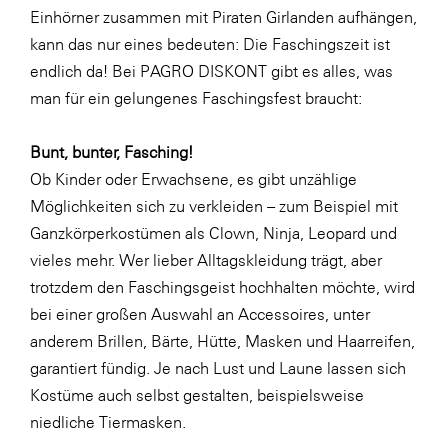
Einhörner zusammen mit Piraten Girlanden aufhängen,
SERVICE&MORE
kann das nur eines bedeuten: Die Faschingszeit ist
SKINUANCE®
endlich da! Bei PAGRO DISKONT gibt es alles, was
man für ein gelungenes Faschingsfest braucht:
Somfy
Sony DADC
Bunt, bunter, Fasching!
SPIEGLTEC
Ob Kinder oder Erwachsene, es gibt unzählige
Möglichkeiten sich zu verkleiden – zum Beispiel mit
STIHL Tirol
Ganzkörperkostümen als Clown, Ninja, Leopard und
Trend Micro
vieles mehr. Wer lieber Alltagskleidung trägt, aber
TAG GmbH
trotzdem den Faschingsgeist hochhalten möchte, wird
bei einer großen Auswahl an Accessoires, unter
VALETTA
anderem Brillen, Bärte, Hütte, Masken und Haarreifen,
Verband Druck Medien Österreich
garantiert fündig. Je nach Lust und Laune lassen sich
Wirtschaftskammer Salzburg
Kostüme auch selbst gestalten, beispielsweise
niedliche Tiermasken
.
WKS Fachgruppe Fahrzeughandel und
Fahrzeugtechnik