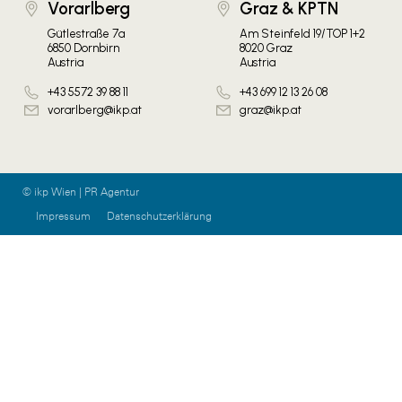
Vorarlberg
Graz & KPTN
Gütlestraße 7a
Am Steinfeld 19/TOP 1+2
6850 Dornbirn
8020 Graz
Austria
Austria
+43 5572 39 88 11
+43 699 12 13 26 08
vorarlberg@ikp.at
graz@ikp.at
© ikp Wien | PR Agentur
Impressum
Datenschutzerklärung