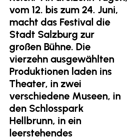
LAT Nitrogen
vom 12. bis zum 24. Juni,
Libro
macht das Festival die
Lidl Österreich
Stadt Salzburg zur
Die Menü-Manufaktur
großen Bühne. Die
MTH Retail Group
vierzehn ausgewählten
OMV
Produktionen laden ins
OptimaMed
Theater, in zwei
PAGRO
PHH Rechtsanwält:innen
verschiedene Museen, in
Primark
den Schlosspark
Salesforce
Hellbrunn, in ein
sebamed
leerstehendes
SeneCura