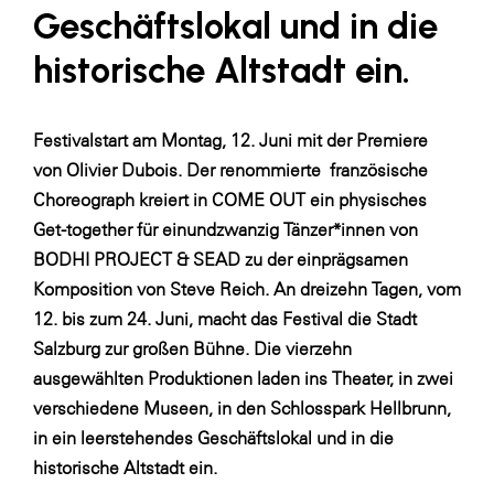
Geschäftslokal und in die
SERVICE&MORE
historische Altstadt ein.
SKINUANCE®
Somfy
Festivalstart am Montag, 12. Juni mit der Premiere
Sony DADC
von
Olivier Dubois. Der renommierte französische
SPIEGLTEC
Choreograph kreiert in COME OUT
ein physisches
Get-together für einundzwanzig Tänzer*innen von
STIHL Tirol
BODHI PROJECT & SEAD zu der einprägsamen
Trend Micro
Komposition von Steve Reich. An dreizehn Tagen, vom
TAG GmbH
12. bis zum 24. Juni, macht das Festival die Stadt
Salzburg zur großen Bühne. Die vierzehn
VALETTA
ausgewählten Produktionen laden ins Theater, in zwei
Verband Druck Medien Österreich
verschiedene Museen, in den Schlosspark Hellbrunn,
Wirtschaftskammer Salzburg
in ein leerstehendes Geschäftslokal und in die
historische Altstadt ein.
WKS Fachgruppe Fahrzeughandel und
Fahrzeugtechnik