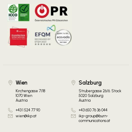
Wien
Salzburg
Kirchengasse 7/18
Strubergasse 26/6. Stock
1070 Wien
5020 Salzburg
Austria
Austria
+43 1 524 77 90
+43 650 76 36 044
wien@ikp.at
ikp-group@burn-
communications.at