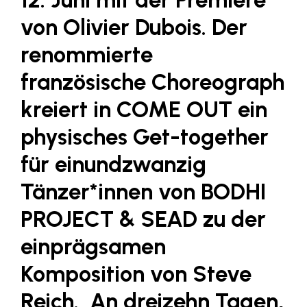
Fressnapf
von
Olivier Dubois. Der
FRoSTA
renommierte
FV Energierohstoff & Kraftstoff
französische Choreograph
Gardena
kreiert in COME OUT
ein
Gas Connect Austria
GBV - Verband gemeinnütziger
physisches Get-together
Bauvereinigungen
für einundzwanzig
Getzner Werkstoffe
Tänzer*innen von BODHI
Heimat Österreich
PROJECT & SEAD zu der
ikp
einprägsamen
Johnson & Johnson
JELD-WEN DANA
Komposition von Steve
kosaplaner
Reich. An dreizehn Tagen,