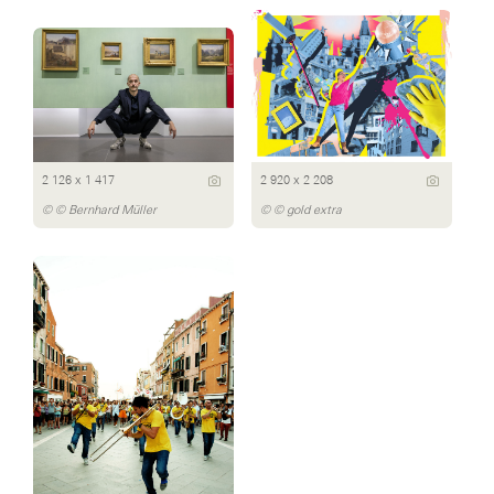
2 126 x 1 417
2 920 x 2 208
© © Bernhard Müller
© © gold extra