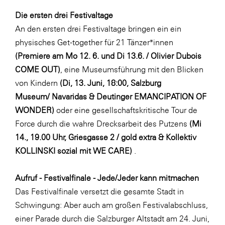
Die ersten drei Festivaltage
WKS Fachgruppe Finanzdienstleister
An den ersten drei Festivaltage bringen ein ein
WK UBIT
physisches Get-together für 21 Tänzer*innen
Zühlke
(Premiere am Mo 12. 6. und Di 13.6. / Olivier Dubois
COME OUT)
, eine Museumsführung mit den Blicken
Media
von Kindern
(Di, 13. Juni, 18:00, Salzburg
Museum/
Navaridas & Deutinger EMANCIPATION OF
WONDER)
oder eine gesellschaftskritische Tour de
Force durch die wahre Drecksarbeit des Putzens
(Mi
14., 19.00 Uhr, Griesgasse 2 / gold extra & Kollektiv
KOLLINSKI sozial mit WE CARE)
.
Aufruf - Festivalfinale - Jede/Jeder kann mitmachen
Das Festivalfinale versetzt die gesamte Stadt in
Schwingung: Aber auch am großen Festivalabschluss,
einer Parade durch die Salzburger Altstadt am 24. Juni,