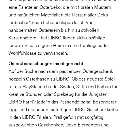
LAT Nitrogen
eine Palette an Osterdeko, die mit floralen Mustern
Libro
und natürlichen Materialien die Herzen aller Deko-
Liebhaber*innen höherschlagen lässt. Von
Lidl Österreich
handbemalten Ostereiern bis hin zu stilvollen
Die Menü-Manufaktur
Kerzenhaltern – bei LIBRO finden sich unzählige
MTH Retail Group
Ideen, um das eigene Heim in eine frühlingshafte
Wohlfühloase zu verwandeln.
OMV
Osterüberraschungen leicht gemacht
OptimaMed
Auf der Suche nach dem passenden Ostergeschenk
PAGRO
hoppeln Osterhasen zu LIBRO. Ob das neueste Spiel
PHH Rechtsanwält:innen
für die PlayStation 5 oder Switch, Stifte und Farben für
kreative Stunden oder Spielzeug für die Jüngsten:
Primark
LIBRO hat für jede*n das Passende parat. Besonderer
Salesforce
Tipp sind die neuen fix-fertigen LIBRO Geschenkkörbe
sebamed
in den LIBRO Filialen. Prall gefüllt mit sorgfältig
ausgewählten Geschenken, Deko-Elementen und
SeneCura