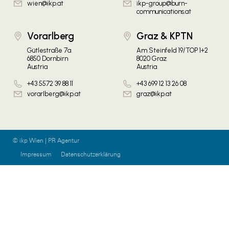
wien@ikp.at
ikp-group@burn-
communications.at
Vorarlberg
Graz & KPTN
Gütlestraße 7a
Am Steinfeld 19/TOP 1+2
6850 Dornbirn
8020 Graz
Austria
Austria
+43 5572 39 88 11
+43 699 12 13 26 08
vorarlberg@ikp.at
graz@ikp.at
© ikp Wien | PR Agentur
Impressum
Datenschutzerklärung