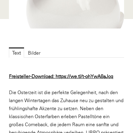
Fressnapf
FRoSTA
FV Energierohstoff & Kraftstoff
Gardena
Gas Connect Austria
Text
Bilder
GBV - Verband gemeinnütziger
Bauvereinigungen
Getzner Werkstoffe
Freisteller-Download:
https://we.tl/t-ohYwA8aJcq
Heimat Österreich
Die Osterzeit ist die perfekte Gelegenheit, nach den
ikp
langen Wintertagen das Zuhause neu zu gestalten und
Johnson & Johnson
frühlingshafte Akzente zu setzen. Neben den
JELD-WEN DANA
klassischen Osterfarben erleben Pastelltöne ein
großes Comeback, die jedem Raum eine sanfte und
kosaplaner
beruhigende Atmosphäre verleihen. LIBRO präsentiert