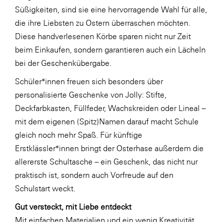
Süßigkeiten, sind sie eine hervorragende Wahl für alle,
SERVICE&MORE
die ihre Liebsten zu Ostern überraschen möchten.
SKINUANCE®
Diese handverlesenen Körbe sparen nicht nur Zeit
beim Einkaufen, sondern garantieren auch ein Lächeln
Somfy
bei der Geschenkübergabe.
Sony DADC
Schüler*innen freuen sich besonders über
SPIEGLTEC
personalisierte Geschenke von Jolly: Stifte,
STIHL Tirol
Deckfarbkasten, Füllfeder, Wachskreiden oder Lineal –
mit dem eigenen (Spitz)Namen darauf macht Schule
Trend Micro
gleich noch mehr Spaß. Für künftige
TAG GmbH
Erstklässler*innen bringt der Osterhase außerdem die
VALETTA
allererste Schultasche – ein Geschenk, das nicht nur
praktisch ist, sondern auch Vorfreude auf den
Verband Druck Medien Österreich
Schulstart weckt.
Wirtschaftskammer Salzburg
Gut versteckt, mit Liebe entdeckt
WKS Fachgruppe Fahrzeughandel und
Mit einfachen Materialien und ein wenig Kreativität
Fahrzeugtechnik