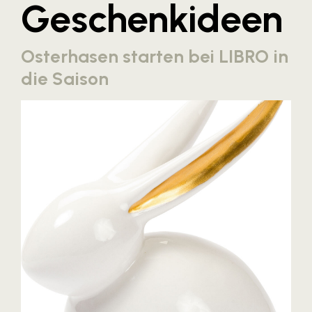
Geschenkideen
Blaguss
Bundesverband Sonnenschutztechnik
Osterhasen starten bei LIBRO in
Cineplexx
die Saison
Colmobil Austria
Controller Institut
Darbo
Designer Outlets Parndorf und Salzburg
DOMOFERM
Essity
EY
FG UBIT Salzburg
foodaffairs