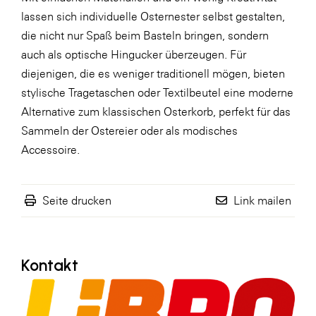
lassen sich individuelle Osternester selbst gestalten,
WKS Fachgruppe Finanzdienstleister
die nicht nur Spaß beim Basteln bringen, sondern
WK UBIT
auch als optische Hingucker überzeugen. Für
diejenigen, die es weniger traditionell mögen, bieten
Zühlke
stylische Tragetaschen oder Textilbeutel eine moderne
Media
Alternative zum klassischen Osterkorb, perfekt für das
Sammeln der Ostereier oder als modisches
Accessoire.
Seite drucken
Link mailen
Kontakt