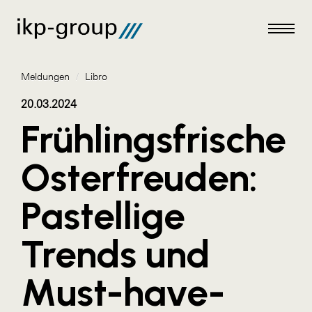
Meldungen
/
Libro
20.03.2024
Frühlingsfrische
Meldungen
Osterfreuden:
AKTUELLES
Pastellige
ACO
ALEX Krems
Trends und
Amazon Web Services
Must-have-
Artweger
AustroCel Hallein