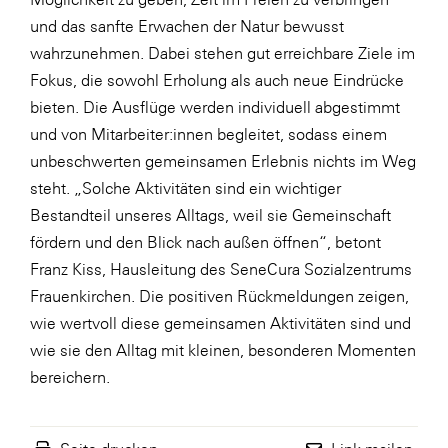
und das sanfte Erwachen der Natur bewusst
SERVICE&MORE
wahrzunehmen. Dabei stehen gut erreichbare Ziele im
SKINUANCE®
Fokus, die sowohl Erholung als auch neue Eindrücke
Somfy
bieten. Die Ausflüge werden individuell abgestimmt
und von Mitarbeiter:innen begleitet, sodass einem
Sony DADC
unbeschwerten gemeinsamen Erlebnis nichts im Weg
SPIEGLTEC
steht. „Solche Aktivitäten sind ein wichtiger
STIHL Tirol
Bestandteil unseres Alltags, weil sie Gemeinschaft
fördern und den Blick nach außen öffnen“, betont
Trend Micro
Franz Kiss, Hausleitung des SeneCura Sozialzentrums
TAG GmbH
Frauenkirchen. Die positiven Rückmeldungen zeigen,
VALETTA
wie wertvoll diese gemeinsamen Aktivitäten sind und
wie sie den Alltag mit kleinen, besonderen Momenten
Verband Druck Medien Österreich
bereichern.
Wirtschaftskammer Salzburg
WKS Fachgruppe Fahrzeughandel und
Fahrzeugtechnik