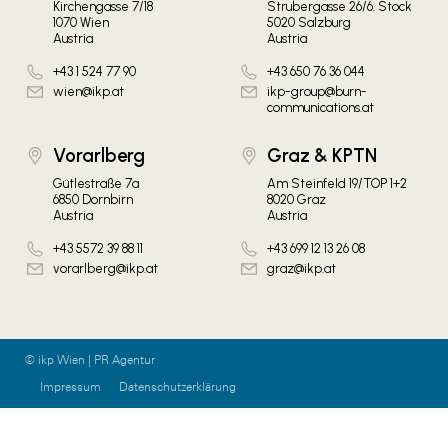
Kirchengasse 7/18
Strubergasse 26/6. Stock
1070 Wien
5020 Salzburg
Austria
Austria
+43 1 524 77 90
+43 650 76 36 044
wien@ikp.at
ikp-group@burn-
communications.at
Vorarlberg
Graz & KPTN
Gütlestraße 7a
Am Steinfeld 19/TOP 1+2
6850 Dornbirn
8020 Graz
Austria
Austria
+43 5572 39 88 11
+43 699 12 13 26 08
vorarlberg@ikp.at
graz@ikp.at
© ikp Wien | PR Agentur
Impressum
Datenschutzerklärung