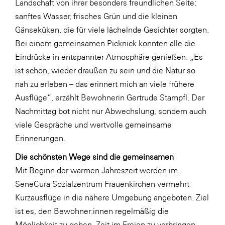
Landschaft von ihrer besonders freundlichen Seite:
LAT Nitrogen
sanftes Wasser, frisches Grün und die kleinen
Libro
Gänseküken, die für viele lächelnde Gesichter sorgten.
Lidl Österreich
Bei einem gemeinsamen Picknick konnten alle die
Eindrücke in entspannter Atmosphäre genießen. „Es
Die Menü-Manufaktur
ist schön, wieder draußen zu sein und die Natur so
MTH Retail Group
nah zu erleben – das erinnert mich an viele frühere
OMV
Ausflüge“, erzählt Bewohnerin Gertrude Stampfl. Der
Nachmittag bot nicht nur Abwechslung, sondern auch
OptimaMed
viele Gespräche und wertvolle gemeinsame
PAGRO
Erinnerungen.
PHH Rechtsanwält:innen
Die schönsten Wege sind die gemeinsamen
Primark
Mit Beginn der warmen Jahreszeit werden im
SeneCura Sozialzentrum Frauenkirchen vermehrt
Salesforce
Kurzausflüge in die nähere Umgebung angeboten. Ziel
sebamed
ist es, den Bewohner:innen regelmäßig die
SeneCura
Möglichkeit zu geben, Zeit im Freien zu verbringen