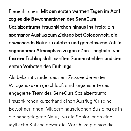
Fressnapf
Frauenkirchen.
Mit den ersten warmen Tagen im April
FRoSTA
zog es die Bewohner:innen
des SeneCura
FV Energierohstoff & Kraftstoff
Sozialzentrums Frauenkirchen
hinaus ins Freie: Ein
Gardena
spontaner Ausflug zum Zicksee bot Gelegenheit, die
erwachende Natur zu erleben und gemeinsame Zeit in
Gas Connect Austria
angenehmer Atmosphäre zu genießen – begleitet von
GBV - Verband gemeinnütziger
frischer Frühlingsluft, sanften Sonnenstrahlen und den
Bauvereinigungen
ersten Vorboten des Frühlings.
Getzner Werkstoffe
Als bekannt wurde, dass am Zicksee die ersten
Heimat Österreich
Wildgansküken geschlüpft sind, organisierte das
ikp
engagierte Team des SeneCura Sozialzentrums
Frauenkirchen kurzerhand einen Ausflug für seine
Johnson & Johnson
Bewohner:innen. Mit dem hauseigenen Bus ging es in
JELD-WEN DANA
die nahegelegene Natur, wo die Senior:innen eine
kosaplaner
idyllische Kulisse erwartete. Vor Ort zeigte sich die