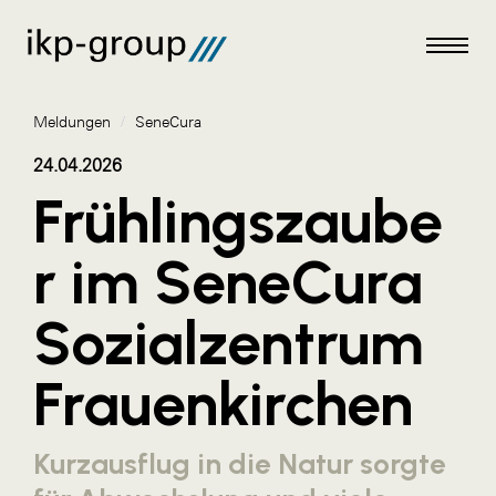
Meldungen
/
SeneCura
24.04.2026
Frühlingszaube
Meldungen
r im SeneCura
AKTUELLES
Sozialzentrum
ACO
ALEX Krems
Frauenkirchen
Amazon Web Services
Artweger
Kurzausflug in die Natur sorgte
AustroCel Hallein