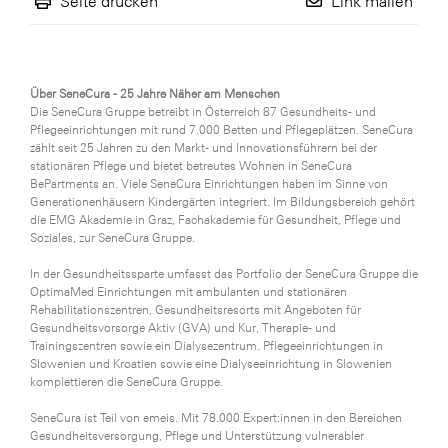
Seite drucken
Link mailen
WKS Fachgruppe Finanzdienstleister
WK UBIT
Über SeneCura - 25 Jahre Näher am Menschen
Zühlke
Die SeneCura Gruppe betreibt in Österreich 87 Gesundheits- und
Pflegeeinrichtungen mit rund 7.000 Betten und Pflegeplätzen. SeneCura
Media
zählt seit 25 Jahren zu den Markt- und Innovationsführern bei der
stationären Pflege und bietet betreutes Wohnen in SeneCura
BePartments an. Viele SeneCura Einrichtungen haben im Sinne von
Generationenhäusern Kindergärten integriert. Im Bildungsbereich gehört
die EMG Akademie in Graz, Fachakademie für Gesundheit, Pflege und
Soziales, zur SeneCura Gruppe.
In der Gesundheitssparte umfasst das Portfolio der SeneCura Gruppe die
OptimaMed Einrichtungen mit ambulanten und stationären
Rehabilitationszentren, Gesundheitsresorts mit Angeboten für
Gesundheitsvorsorge Aktiv (GVA) und Kur, Therapie- und
Trainingszentren sowie ein Dialysezentrum. Pflegeeinrichtungen in
Slowenien und Kroatien sowie eine Dialyseeinrichtung in Slowenien
komplettieren die SeneCura Gruppe.
SeneCura ist Teil von emeis. Mit 78.000 Expert:innen in den Bereichen
Gesundheitsversorgung, Pflege und Unterstützung vulnerabler